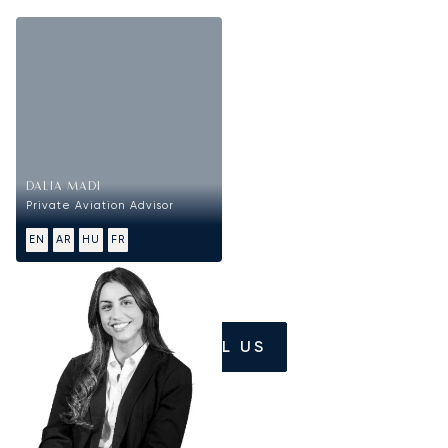
DALIA MADI
Private Aviation Advisor
EN
AR
HU
FR
CALL US