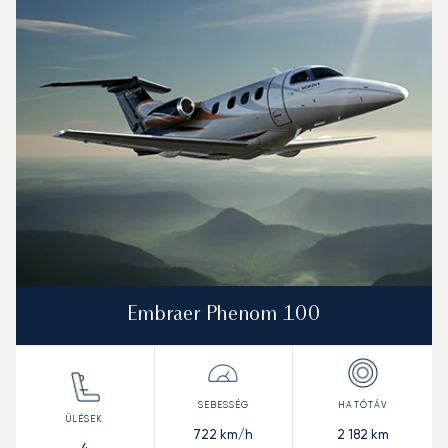
Embraer Phenom 100
722
km/h
2 182
km