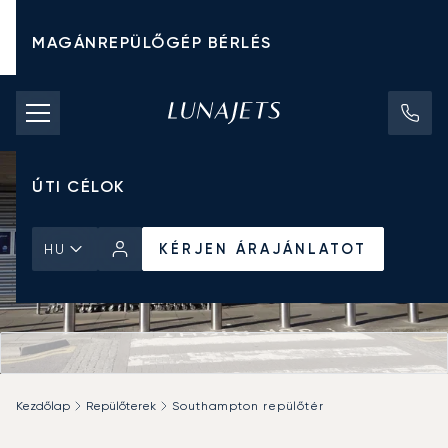
MAGÁNREPÜLŐGÉP BÉRLÉS
CHARTER ÁRAK
MAGÁNREPÜLŐGÉPEK
ÚTI CÉLOK
KÉRJEN ÁRAJÁNLATOT
HU
Kezdőlap
Repülőterek
Southampton repülőtér