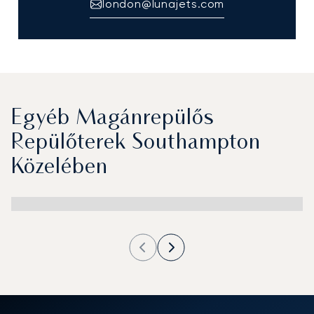
london@lunajets.com
Egyéb Magánrepülős
Repülőterek Southampton
Közelében