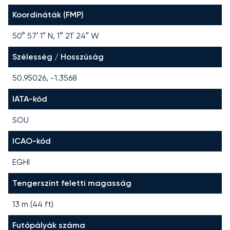
Koordináták (FMP)
50° 57′ 1″ N, 1° 21′ 24″ W
Szélesség / Hosszúság
50.95026, -1.3568
IATA-kód
SOU
ICAO-kód
EGHI
Tengerszint feletti magasság
13 m (44 ft)
Futópályák száma