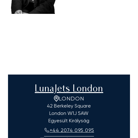
LunaJets London
LONDON
42 Berkeley Square
London
W1J 5AW
Egyesült Királyság
+44 2074 095 095