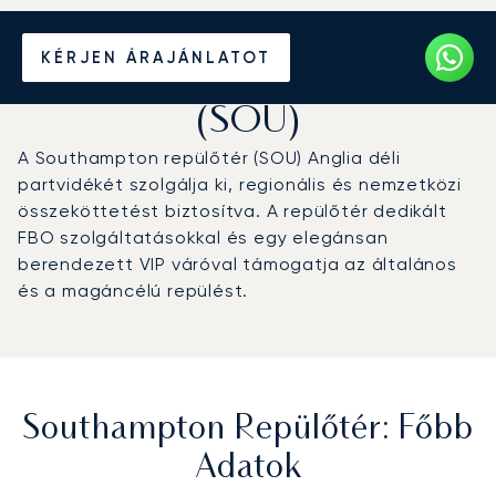
Magánrepülőgép bérlése a
KÉRJEN ÁRAJÁNLATOT
Southampton repülőtérre
(SOU)
A Southampton repülőtér (SOU) Anglia déli
partvidékét szolgálja ki, regionális és nemzetközi
összeköttetést biztosítva. A repülőtér dedikált
FBO szolgáltatásokkal és egy elegánsan
berendezett VIP váróval támogatja az általános
és a magáncélú repülést.
Southampton Repülőtér: Főbb
Adatok