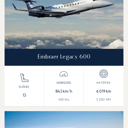
Embraer Legacy 600
843
km/h
6 019
km
13
455
kts
3 250
NM