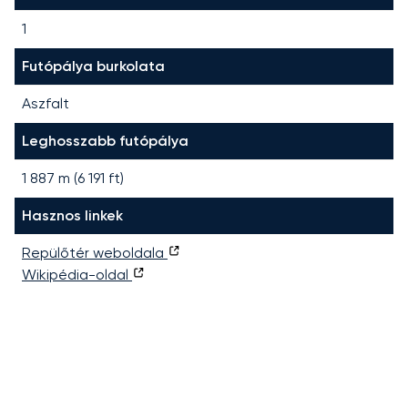
1
Futópálya burkolata
Aszfalt
Leghosszabb futópálya
1 887
m (
6 191
ft)
Hasznos linkek
Repülőtér weboldala
Wikipédia-oldal