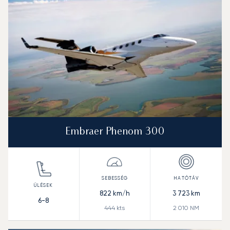
Embraer Phenom 300
822
km/h
3 723
km
6-8
444
kts
2 010
NM