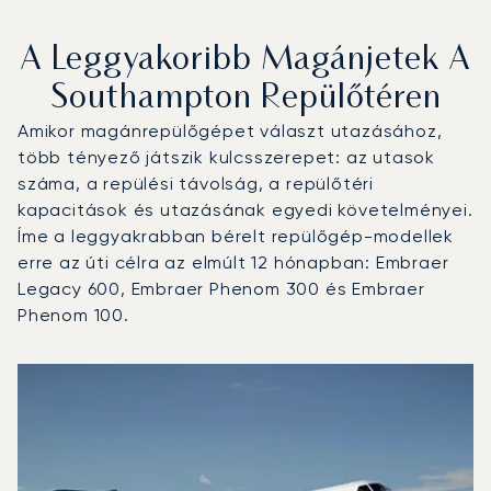
A Leggyakoribb Magánjetek A
Southampton Repülőtéren
Amikor magánrepülőgépet választ utazásához,
több tényező játszik kulcsszerepet: az utasok
száma, a repülési távolság, a repülőtéri
kapacitások és utazásának egyedi követelményei.
Íme a leggyakrabban bérelt repülőgép-modellek
erre az úti célra az elmúlt 12 hónapban: Embraer
Legacy 600, Embraer Phenom 300 és Embraer
Phenom 100.
Southampton repülőtér : A 3 legtöbbet repült repülőgép-
Repülőgép fotója
Repülőgép-típus
Ülőhelyek
Sebesség (km/h)
Sebesség (csomó)
Hatótávolság (km)
Hatótávolság (NM)