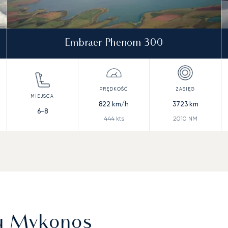
Embraer Phenom 300
822
km/h
3723
km
6-8
444
kts
2010
NM
ku Mykonos