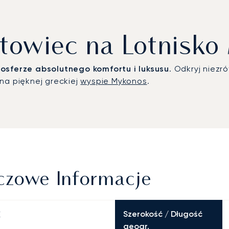
towiec na Lotnisk
osferze absolutnego komfortu i luksusu
. Odkryj niez
na pięknej greckiej
wyspie Mykonos
.
czowe Informacje
Szerokość / Długość
E
geogr.