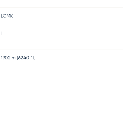
LGMK
1
1902
m (
6240
ft)