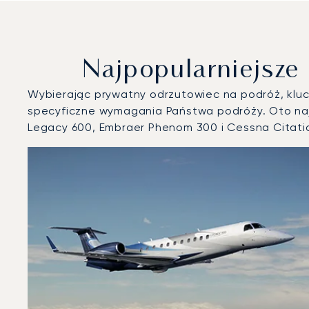
Najpopularniejsz
Wybierając prywatny odrzutowiec na podróż, klucz
specyficzne wymagania Państwa podróży. Oto naj
Legacy 600, Embraer Phenom 300 i Cessna Citati
Lotnisko Mykonos : 3 najpopularniejsze modele statków
Zdjęcie samolotu
Model samolotu
Miejsca
Prędkość (km/h)
Prędkość (węzły)
Zasięg (km)
Zasięg (NM)