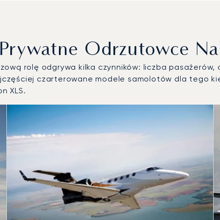
e Prywatne Odrzutowce Na
ową rolę odgrywa kilka czynników: liczba pasażerów, d
częściej czarterowane modele samolotów dla tego kier
on XLS.
 powietrznych według liczby operacji lotniczych w 2025 roku