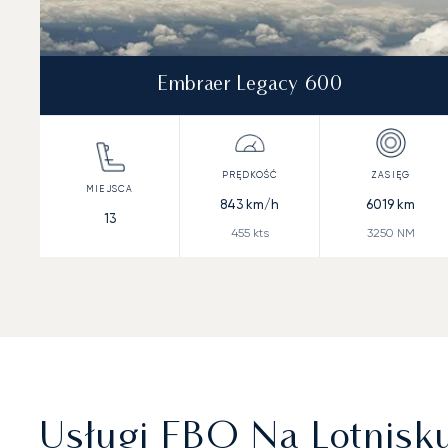
Embraer Legacy 600
843
km/h
6019
km
13
455
kts
3250
NM
Usługi FBO Na Lotnis