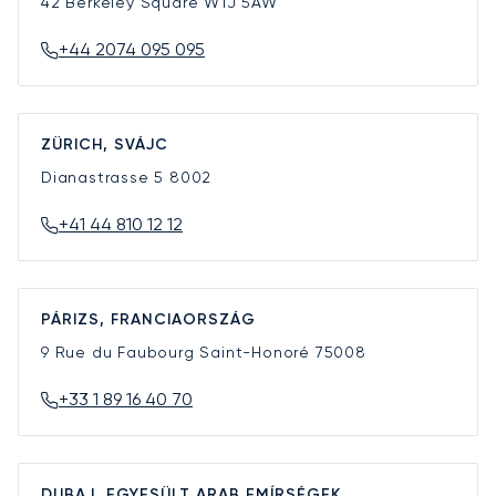
42 Berkeley Square
W1J 5AW
+44 2074 095 095
ZÜRICH, SVÁJC
Dianastrasse 5
8002
+41 44 810 12 12
PÁRIZS, FRANCIAORSZÁG
9 Rue du Faubourg Saint-Honoré
75008
+33 1 89 16 40 70
DUBAJ, EGYESÜLT ARAB EMÍRSÉGEK