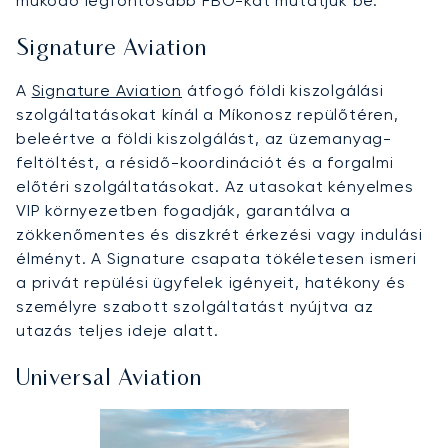
működő legfontosabb FBO-kat mutatjuk be.
Signature Aviation
A
Signature Aviation
átfogó földi kiszolgálási
szolgáltatásokat kínál a Míkonosz repülőtéren,
beleértve a földi kiszolgálást, az üzemanyag-
feltöltést, a résidő-koordinációt és a forgalmi
előtéri szolgáltatásokat. Az utasokat kényelmes
VIP környezetben fogadják, garantálva a
zökkenőmentes és diszkrét érkezési vagy indulási
élményt. A Signature csapata tökéletesen ismeri
a privát repülési ügyfelek igényeit, hatékony és
személyre szabott szolgáltatást nyújtva az
utazás teljes ideje alatt.
Universal Aviation