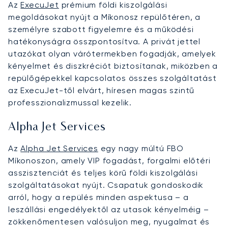
Az
ExecuJet
prémium földi kiszolgálási
megoldásokat nyújt a Míkonosz repülőtéren, a
személyre szabott figyelemre és a működési
hatékonyságra összpontosítva. A privát jettel
utazókat olyan várótermekben fogadják, amelyek
kényelmet és diszkréciót biztosítanak, miközben a
repülőgépekkel kapcsolatos összes szolgáltatást
az ExecuJet-től elvárt, híresen magas szintű
professzionalizmussal kezelik.
Alpha Jet Services
Az
Alpha Jet Services
egy nagy múltú FBO
Míkonoszon, amely VIP fogadást, forgalmi előtéri
asszisztenciát és teljes körű földi kiszolgálási
szolgáltatásokat nyújt. Csapatuk gondoskodik
arról, hogy a repülés minden aspektusa – a
leszállási engedélyektől az utasok kényelméig –
zökkenőmentesen valósuljon meg, nyugalmat és