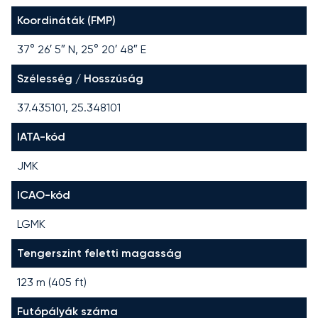
Koordináták (FMP)
37° 26′ 5″ N, 25° 20′ 48″ E
Szélesség / Hosszúság
37.435101, 25.348101
IATA-kód
JMK
ICAO-kód
LGMK
Tengerszint feletti magasság
123 m (405 ft)
Futópályák száma