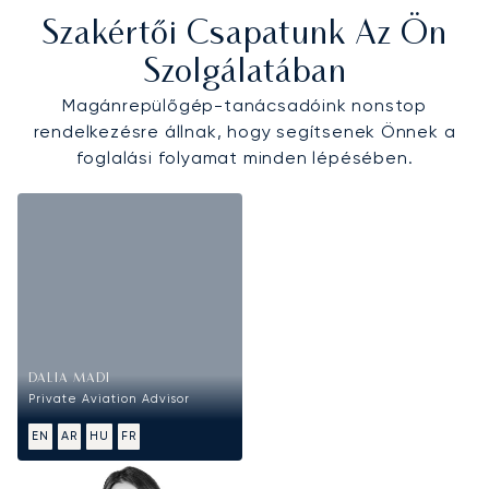
Szakértői Csapatunk Az Ön
Szolgálatában
Magánrepülőgép-tanácsadóink nonstop
rendelkezésre állnak, hogy segítsenek Önnek a
foglalási folyamat minden lépésében.
DALIA MADI
Private Aviation Advisor
EN
AR
HU
FR