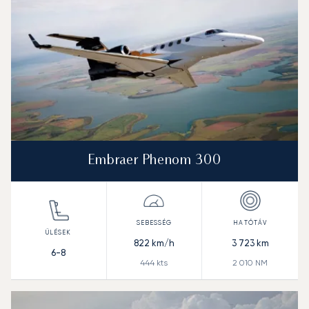
Embraer Phenom 300
822
km/h
3 723
km
6-8
444
kts
2 010
NM