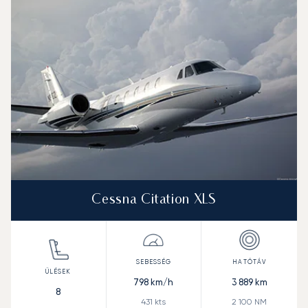
Cessna Citation XLS
798
km/h
3 889
km
8
431
kts
2 100
NM