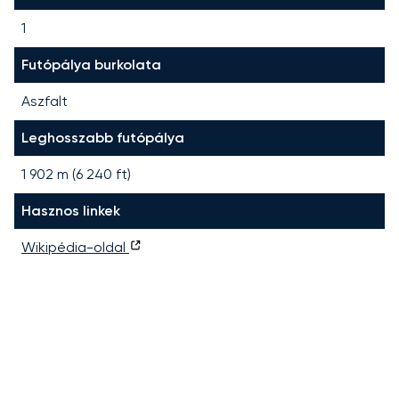
1
Futópálya burkolata
Aszfalt
Leghosszabb futópálya
1 902
m (
6 240
ft)
Hasznos linkek
Wikipédia-oldal