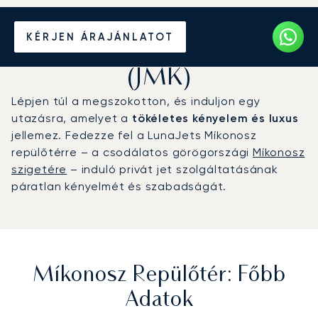
Magánrepülőgép bérlése a
KÉRJEN ÁRAJÁNLATOT
Míkonosz repülőtérre
(JMK)
Lépjen túl a megszokotton, és induljon egy
utazásra, amelyet a
tökéletes kényelem és luxus
jellemez. Fedezze fel a LunaJets Míkonosz
repülőtérre – a csodálatos görögországi
Míkonosz
szigetére
– induló privát jet szolgáltatásának
páratlan kényelmét és szabadságát.
Míkonosz Repülőtér: Főbb
Adatok