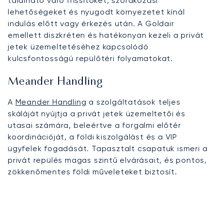
található váró frissítőket, szórakozási
lehetőségeket és nyugodt környezetet kínál
indulás előtt vagy érkezés után. A Goldair
emellett diszkréten és hatékonyan kezeli a privát
jetek üzemeltetéséhez kapcsolódó
kulcsfontosságú repülőtéri folyamatokat.
Meander Handling
A
Meander Handling
a szolgáltatások teljes
skáláját nyújtja a privát jetek üzemeltetői és
utasai számára, beleértve a forgalmi előtér
koordinációját, a földi kiszolgálást és a VIP
ügyfelek fogadását. Tapasztalt csapatuk ismeri a
privát repülés magas szintű elvárásait, és pontos,
zökkenőmentes földi műveleteket biztosít.