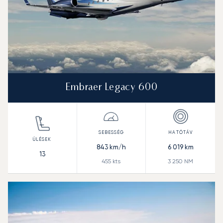
Embraer Legacy 600
843
km/h
6 019
km
13
455
kts
3 250
NM