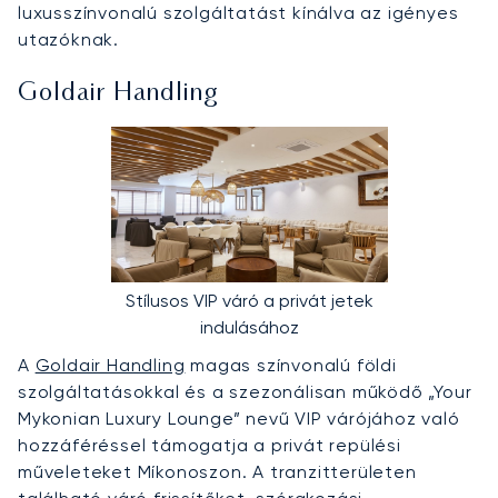
luxusszínvonalú szolgáltatást kínálva az igényes
utazóknak.
Goldair Handling
Stílusos VIP váró a privát jetek
indulásához
A
Goldair Handling
magas színvonalú földi
szolgáltatásokkal és a szezonálisan működő „Your
Mykonian Luxury Lounge” nevű VIP várójához való
hozzáféréssel támogatja a privát repülési
műveleteket Míkonoszon. A tranzitterületen