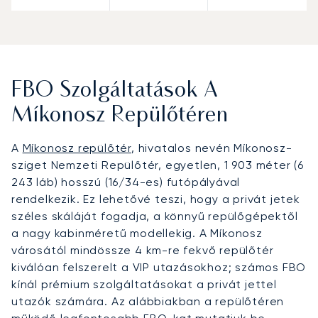
FBO Szolgáltatások A
Míkonosz Repülőtéren
A
Míkonosz repülőtér
, hivatalos nevén Míkonosz-
sziget Nemzeti Repülőtér, egyetlen, 1 903 méter (6
243 láb) hosszú (16/34-es) futópályával
rendelkezik. Ez lehetővé teszi, hogy a privát jetek
széles skáláját fogadja, a könnyű repülőgépektől
a nagy kabinméretű modellekig. A Míkonosz
városától mindössze 4 km-re fekvő repülőtér
kiválóan felszerelt a VIP utazásokhoz; számos FBO
kínál prémium szolgáltatásokat a privát jettel
utazók számára. Az alábbiakban a repülőtéren