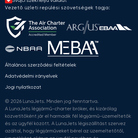
Svájci székhelyű vállalat
Vezető üzleti repülési szövetségek tagja:
Általános szerződési feltételek
Adatvédelmi irányelvek
Jogi nyilatkozat
© 2026 LunaJets. Minden jog fenntartva.
A LunaJets légijármű-charter bróker, és kizárólag
közvetítőként jár el harmadik fél légijármű-üzemeltetők
és az ügyfél között. A LunaJets légiszállítást szervez
azáltal, hogy légijárműveket bérel az üzemeltetőtől,