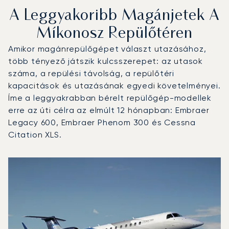
A Leggyakoribb Magánjetek A
Míkonosz Repülőtéren
Amikor magánrepülőgépet választ utazásához,
több tényező játszik kulcsszerepet: az utasok
száma, a repülési távolság, a repülőtéri
kapacitások és utazásának egyedi követelményei.
Íme a leggyakrabban bérelt repülőgép-modellek
erre az úti célra az elmúlt 12 hónapban: Embraer
Legacy 600, Embraer Phenom 300 és Cessna
Citation XLS.
Míkonosz repülőtér : A 3 legtöbbet repült repülőgép-típu
Repülőgép fotója
Repülőgép-típus
Ülőhelyek
Sebesség (km/h)
Sebesség (csomó)
Hatótávolság (km)
Hatótávolság (NM)