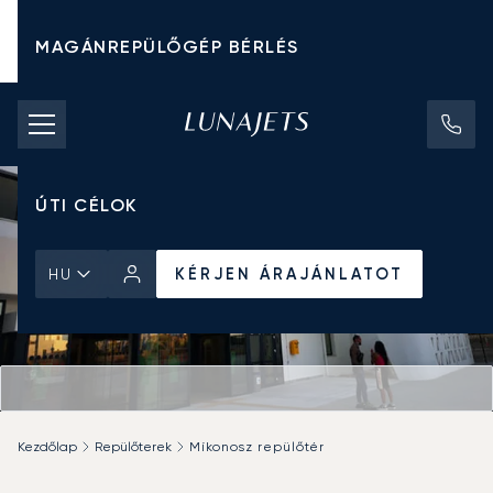
MAGÁNREPÜLŐGÉP BÉRLÉS
CHARTER ÁRAK
MAGÁNREPÜLŐGÉPEK
ÚTI CÉLOK
KÉRJEN ÁRAJÁNLATOT
HU
Kezdőlap
Repülőterek
Míkonosz repülőtér