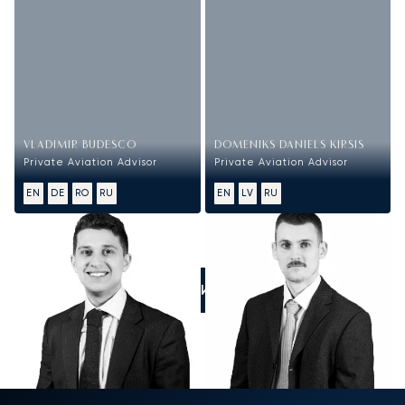
VLADIMIR BUDESCO
DOMENIKS DANIELS KIRSIS
Private Aviation Advisor
Private Aviation Advisor
EN
DE
RO
RU
EN
LV
RU
ПОЗВОНИТЕ НАМ