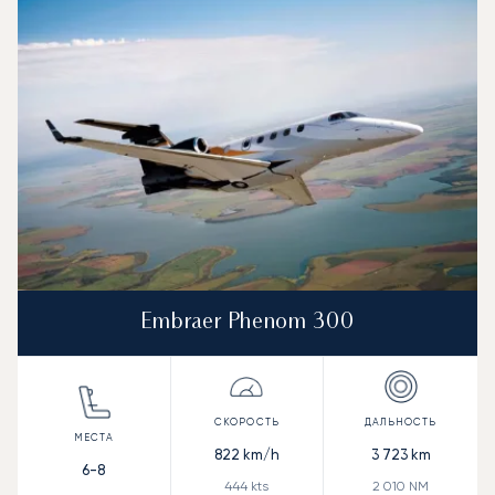
Embraer Phenom 300
822
km/h
3 723
km
6-8
444
kts
2 010
NM