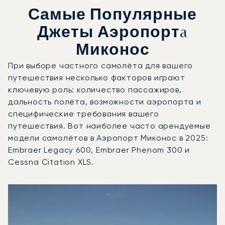
Самые Популярные
Джеты Аэропортa
Миконос
При выборе частного самолёта для вашего
путешествия несколько факторов играют
ключевую роль: количество пассажиров,
дальность полёта, возможности аэропорта и
специфические требования вашего
путешествия. Вот наиболее часто арендуемые
модели самолётов в Аэропорт Миконос в 2025:
Embraer Legacy 600, Embraer Phenom 300 и
Cessna Citation XLS.
Аэропорт Миконос : 3 наиболее востребованные модели
Фото воздушного судна
Модель воздушного судна
Скорость (км/ч)
Скорость (узлы)
Дал
Дальность (NM)