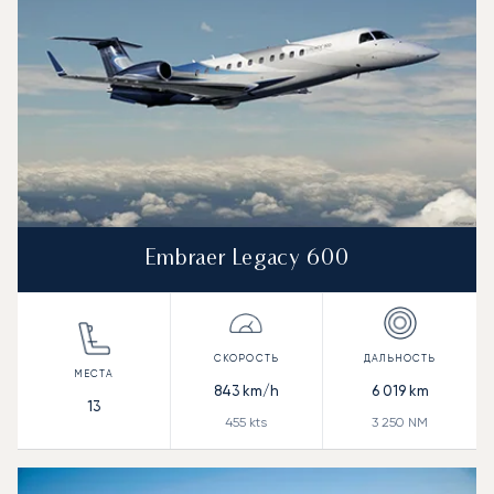
Embraer Legacy 600
843
km/h
6 019
km
13
455
kts
3 250
NM