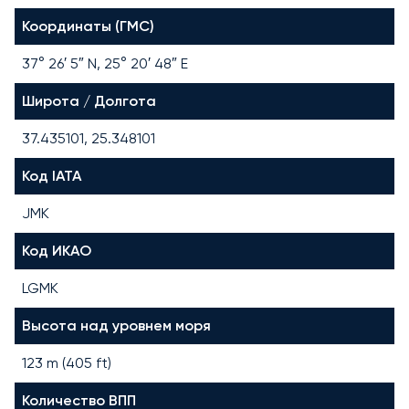
Координаты (ГМС)
37° 26′ 5″ N, 25° 20′ 48″ E
Широта / Долгота
37.435101, 25.348101
Код IATA
JMK
Код ИКАО
LGMK
Высота над уровнем моря
123 m (405 ft)
Количество ВПП