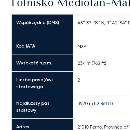
Lotnisko Mediolan-Mal
Współrzędne (DMS)
45° 37′ 39″ N, 8° 42′ 54″ 
Kod IATA
MXP
Wysokość n.p.m.
234 m (768 ft)
Liczba pasa(ów)
2
startowego
Najdłuższy pas
3920
m (
12 861
ft)
startowy
Adres
21010 Ferno, Province of 