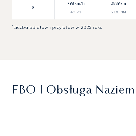
798
km/h
3889
km
8
431
kts
2100
NM
*
Liczba odlotów i przylotów w 2025 roku
FBO I Obsługa Naziem