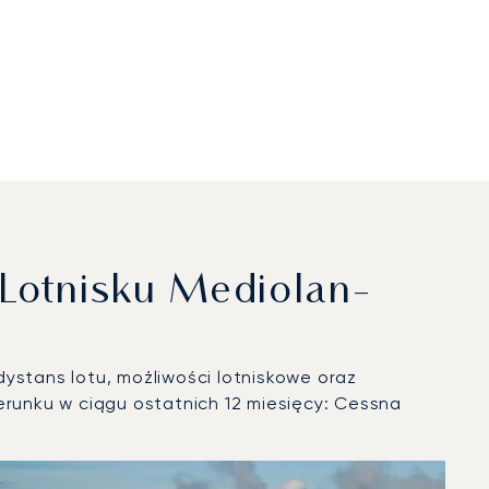
Lotnisku Mediolan-
ystans lotu, możliwości lotniskowe oraz
runku w ciągu ostatnich 12 miesięcy: Cessna
w 2025 roku