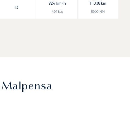
924
km/h
11 038
km
13
499
kts
5960
NM
n-Malpensa