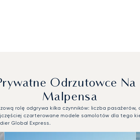
 Prywatne Odrzutowce Na 
Malpensa
ową rolę odgrywa kilka czynników: liczba pasażerów, d
częściej czarterowane modele samolotów dla tego kie
dier Global Express.
le statków powietrznych według liczby operacji lotniczych 
 2025 r.