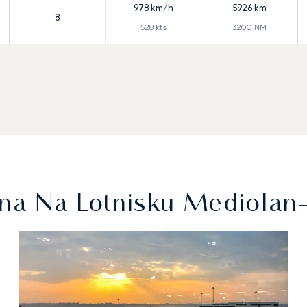
978
km/h
5926
km
8
528
kts
3200
NM
na Na Lotnisku Mediola