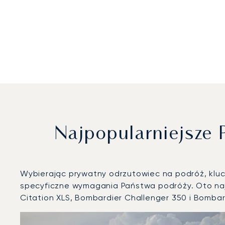
Najpopularniejsze
Wybierając prywatny odrzutowiec na podróż, klucz
specyficzne wymagania Państwa podróży. Oto naj
Citation XLS, Bombardier Challenger 350 i Bombar
Lotnisko Mediolan-Malpensa : 3 najpopularniejsze mode
Zdjęcie samolotu
Model samolotu
Operacje lotnicze w