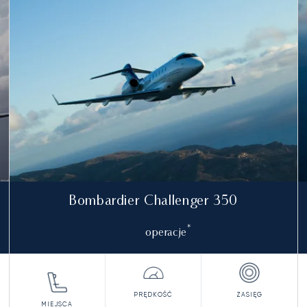
ły)
Bombardier Challenger 350
*
operacje