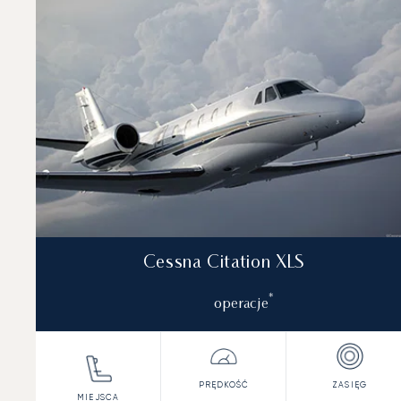
Miejsca
Prędkość (km/h)
Prędkość (węz
Zasięg (km)
Zasięg (NM)
Cessna Citation XLS
*
operacje