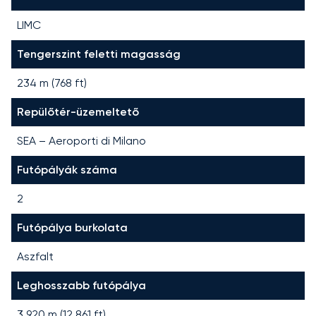
LIMC
Tengerszint feletti magasság
234 m (768 ft)
Repülőtér-üzemeltető
SEA – Aeroporti di Milano
Futópályák száma
2
Futópálya burkolata
Aszfalt
Leghosszabb futópálya
3 920
m (
12 861
ft)