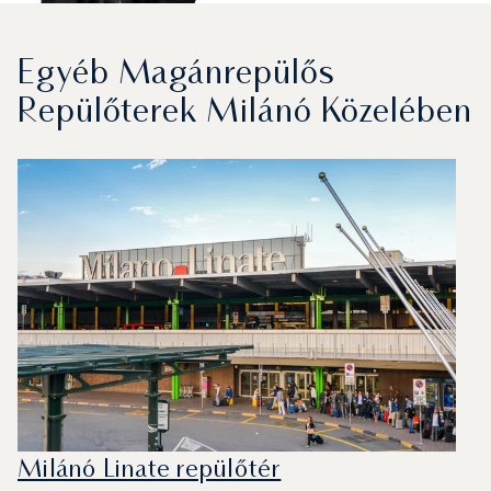
Egyéb Magánrepülős
Repülőterek Milánó Közelében
Milánó Linate repülőtér