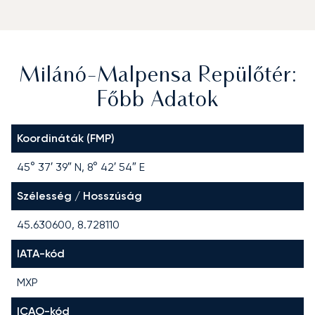
Milánó-Malpensa Repülőtér:
Főbb Adatok
Koordináták (FMP)
45° 37′ 39″ N, 8° 42′ 54″ E
Szélesség / Hosszúság
45.630600, 8.728110
IATA-kód
MXP
ICAO-kód