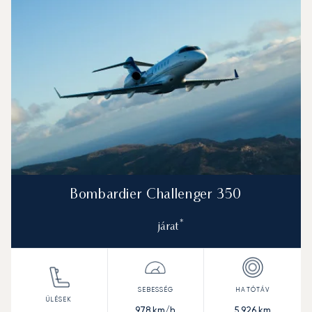
Bombardier Challenger 350
*
járat
978
km/h
5 926
km