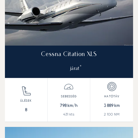
Cessna Citation XLS
*
járat
798
km/h
3 889
km
8
431
kts
2 100
NM