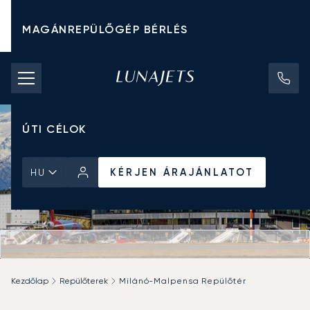
MAGÁNREPÜLŐGÉP BÉRLÉS
CHARTER ÁRAK
MAGÁNREPÜLŐGÉPEK
ÚTI CÉLOK
KÉRJEN ÁRAJÁNLATOT
HU
Kezdőlap
Repülőterek
Milánó-Malpensa Repülőtér