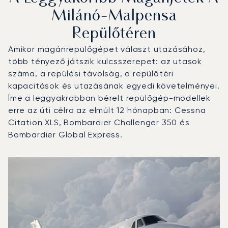
Milánó-Malpensa
Repülőtéren
Amikor magánrepülőgépet választ utazásához,
több tényező játszik kulcsszerepet: az utasok
száma, a repülési távolság, a repülőtéri
kapacitások és utazásának egyedi követelményei.
Íme a leggyakrabban bérelt repülőgép-modellek
erre az úti célra az elmúlt 12 hónapban: Cessna
Citation XLS, Bombardier Challenger 350 és
Bombardier Global Express.
Milánó-Malpensa Repülőtér : A 3 legtöbbet repült repülő
Repülőgép fotója
Repülőgép-típus
Repülési forgalo
Ülőhelyek
Sebesség (km/h)
Sebesség (c
Hatótávolság (km)
Hatótávolság (NM)