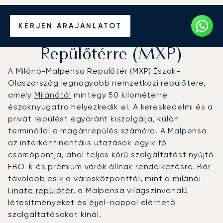
Magánrepülőgép bérlése a
KÉRJEN ÁRAJÁNLATOT
Milánó-Malpensa
Repülőtérre (MXP)
A Milánó-Malpensa Repülőtér (MXP) Észak-
Olaszország legnagyobb nemzetközi repülőtere,
amely
Milánótól
mintegy 50 kilométerre
északnyugatra helyezkedik el. A kereskedelmi és a
privát repülést egyaránt kiszolgálja, külön
terminállal a magánrepülés számára. A Malpensa
az interkontinentális utazások egyik fő
csomópontja, ahol teljes körű szolgáltatást nyújtó
FBO-k és prémium várók állnak rendelkezésre. Bár
távolabb esik a városközponttól, mint a
milánói
Linate repülőtér
, a Malpensa világszínvonalú
létesítményeket és éjjel-nappal elérhető
szolgáltatásokat kínál.