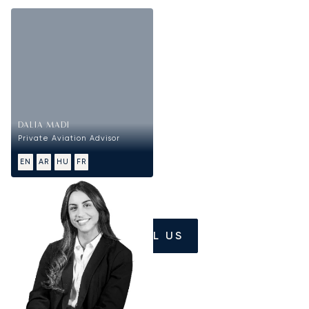
DALIA MADI
Private Aviation Advisor
EN
AR
HU
FR
CALL US