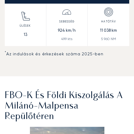
924
km/h
11 038
km
13
499
kts
5 960
NM
*
Az indulások és érkezések száma 2025-ben
FBO-K És Földi Kiszolgálás A
Milánó-Malpensa
Repülőtéren