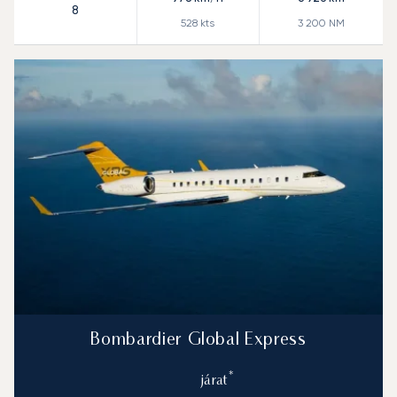
8
528
kts
3 200
NM
Bombardier Global Express
*
járat