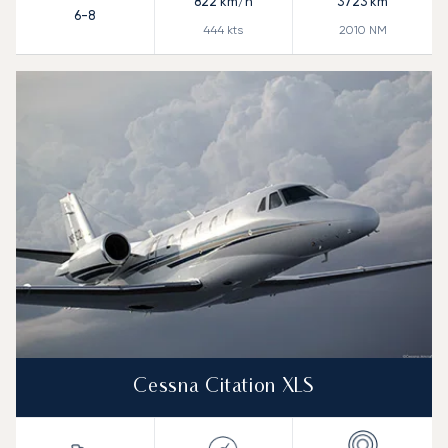
822
km/h
3723
km
6-8
444
kts
2010
NM
Cessna Citation XLS