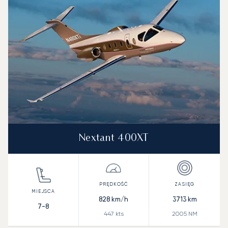
Zasięg (NM)
Nextant 400XT
828
km/h
3713
km
7-8
447
kts
2005
NM