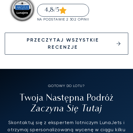
4,8
/5
NA PODSTAWIE 2 302 OPINII
PRZECZYTAJ WSZYSTKIE
RECENZJE
GOTOWY DO LOTU?
Twoja Następna Podróż
Zaczyna Się Tutaj
Skontaktuj się z ekspertem lotniczym LunaJets i
otrzymaj spersonalizowaną wycenę w ciągu kilku