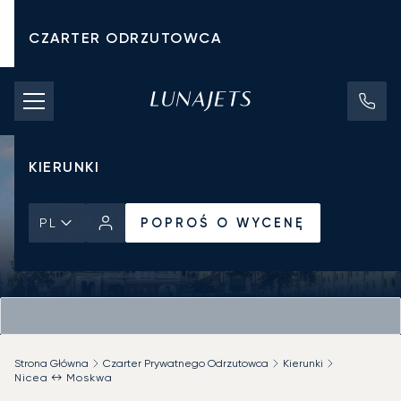
CZARTER ODRZUTOWCA
KOSZTY CZARTERU
PRYWATNE ODRZUTOWCE
KIERUNKI
POPROŚ O WYCENĘ
PL
Strona Główna
Czarter Prywatnego Odrzutowca
Kierunki
Nicea ↔ Moskwa