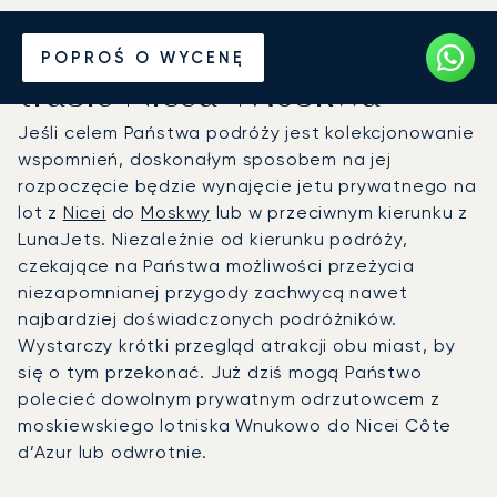
Wynajmij jet prywatny na
POPROŚ O WYCENĘ
trasie Nicea-Moskwa
Jeśli celem Państwa podróży jest kolekcjonowanie
wspomnień, doskonałym sposobem na jej
rozpoczęcie będzie wynajęcie jetu prywatnego na
lot z
Nicei
do
Moskwy
lub w przeciwnym kierunku z
LunaJets. Niezależnie od kierunku podróży,
czekające na Państwa możliwości przeżycia
niezapomnianej przygody zachwycą nawet
najbardziej doświadczonych podróżników.
Wystarczy krótki przegląd atrakcji obu miast, by
się o tym przekonać. Już dziś mogą Państwo
polecieć dowolnym prywatnym odrzutowcem z
moskiewskiego lotniska Wnukowo do Nicei Côte
d’Azur lub odwrotnie.