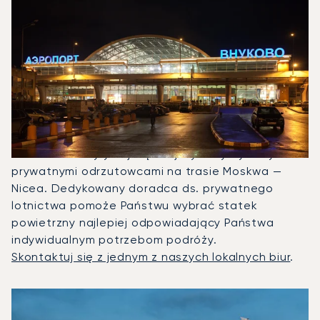
Jakie Typy Odrzutowców
Mogę Wyczarterować, Aby
Polecieć Między Niceą A
Moskwą?
W 2025 roku Nextant 400XT, Phenom 300 i
Citation XLS były najczęściej wykorzystywanymi
prywatnymi odrzutowcami na trasie Moskwa —
Nicea. Dedykowany doradca ds. prywatnego
lotnictwa pomoże Państwu wybrać statek
powietrzny najlepiej odpowiadający Państwa
indywidualnym potrzebom podróży.
Skontaktuj się z jednym z naszych lokalnych biur
.
3 najpopularniejsze modele samolotów według liczby opera
Zdjęcie samolotu
Model samolotu
Miejsca
Prędkość (km/h)
Prędkość (węzły)
Zasięg (km)