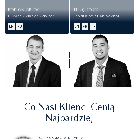
RODION ORLOV
TUNÇ SOKER
Private Aviation Advisor
Private Aviation Advisor
EN
RU
EN
FR
TR
ZADZWOŃCIE DO NAS
Co Nasi Klienci Cenią
Najbardziej
SATYSFAKCJA KLIENTA