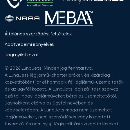
Általános szerződési feltételek
Adatvédelmi irányelvek
Jogi nyilatkozat
© 2026 LunaJets. Minden jog fenntartva.
A LunaJets légijármű-charter bróker, és kizárólag
közvetítőként jár el harmadik fél légijármű-üzemeltetők
és az ügyfél között. A LunaJets légiszállítást szervez
azáltal, hogy légijárműveket bérel az üzemeltetőtől,
ügynökként eljárva az ügyfél nevében és
képviseletében. A LunaJets maga nem üzemeltet
légijárműveket, nem szerződéses vagy közvetett
fuvarozó, és nem nyújt légiszállítási szolgáltatásokat.