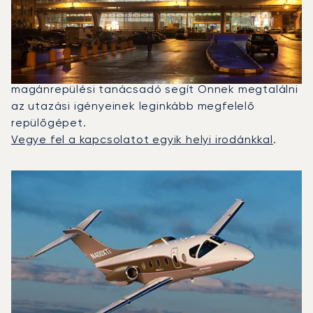
Moszkva Közötti Repüléshez?
2025-ben a Nextant 400XT, a Phenom 300 és a
Citation XLS volt a leggyakrabban igénybe vett
magánrepülő Moszkva és Nice között. Egy dedikált
magánrepülési tanácsadó segít Önnek megtalálni
az utazási igényeinek leginkább megfelelő
repülőgépet.
Vegye fel a kapcsolatot egyik helyi irodánkkal
.
A 2025-ös repülési forgalom alapján legtöbbször igénybe
Repülőgép fotója
Repülőgép-típus
Ülőhelyek
Sebesség (km/h)
Sebesség (csomó)
Hatótávolság (km)
Hatótávolság (NM)