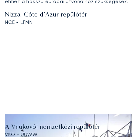
ehhez a hosszú európai útvonalhoz szükségesek.
Nizza-Côte d’Azur repülőtér
NCE - LFMN
A Vnukovói nemzetközi repülőtér
VKO - UUWW