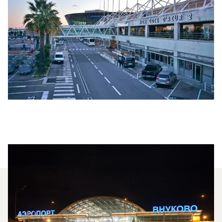
Milyen Típusú Repülőgépet
Bérelhetek A Nizza És