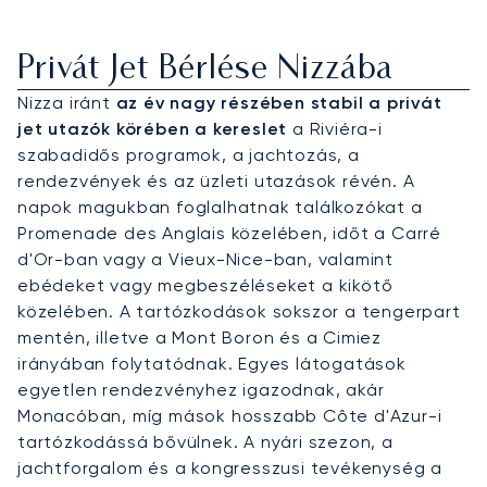
Privát Jet Bérlése Nizzába
Nizza iránt
az év nagy részében stabil a privát
jet utazók körében a kereslet
a Riviéra-i
szabadidős programok, a jachtozás, a
rendezvények és az üzleti utazások révén. A
napok magukban foglalhatnak találkozókat a
Promenade des Anglais közelében, időt a Carré
d'Or-ban vagy a Vieux-Nice-ban, valamint
ebédeket vagy megbeszéléseket a kikötő
közelében. A tartózkodások sokszor a tengerpart
mentén, illetve a Mont Boron és a Cimiez
irányában folytatódnak. Egyes látogatások
egyetlen rendezvényhez igazodnak, akár
Monacóban, míg mások hosszabb Côte d'Azur-i
tartózkodássá bővülnek. A nyári szezon, a
jachtforgalom és a kongresszusi tevékenység a