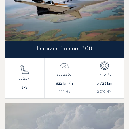
Embraer Phenom 300
822
km/h
3 723
km
6-8
444
kts
2 010
NM