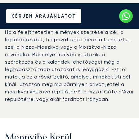
Béreljen magánrepülőt
KÉRJEN ÁRAJÁNLATOT
Nizza és Moszkva között
Ha a felejthetetlen élmények szerzése a cél, a
legjobb kezdet, ha privát jetet bérel a LunaJets-
szel a
Nizza
-
Moszkva
vagy a Moszkva-Nizza
útvonalra. Bármelyik irányba is utazik, a
szórakozás és a kalandok lehetőségei még a
legtapasztaltabb utazókat is lenyűgözik. Ezt jól
mutatja az a rövid ízelítő, amelyet mindkét úti cél
kínál. Utazzon még ma bármilyen privát jettel a
moszkvai Vnukovo repülőtérről a nizzai Côte d'Azur
repülőtérre, vagy akár fordított irányban.
Mennyibe Kerül