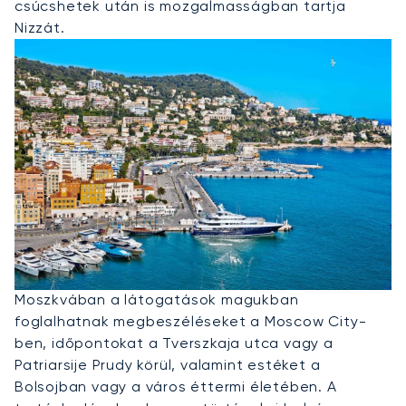
csúcshetek után is mozgalmasságban tartja
Nizzát.
Privát Jet Bérlése Moszkvába
Moszkvában a látogatások magukban
foglalhatnak megbeszéléseket a Moscow City-
ben, időpontokat a Tverszkaja utca vagy a
Patriarsije Prudy körül, valamint estéket a
Bolsojban vagy a város éttermi életében. A