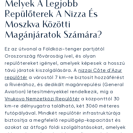
Melyek A Legjobb
Repülőterek A Nizza És
Moszkva Közötti
Magánjáratok Számára?
Ez az útvonal a Földközi-tenger partjától
Oroszország fővárosáig ível, és olyan
repülőtereket igényel, amelyek képesek a hosszú
távú járatok kiszolgálására. A
nizzai Côte d'Azur
repülőtér
a várostól 7 km-re biztosít hozzáférést
a Riviérához, és dedikált magánrepülési (General
Aviation) létesítményekkel rendelkezik, míg a
Vnukovo Nemzetközi Repülőtér
a központtól 30
km-re délnyugatra található, két 3060 méteres
futópályával. Mindkét repülőtér infrastruktúrája
biztosítja a megfelelő repülőgép-kapacitást és
azokat az átfogó földi szolgáltatásokat, amelyek