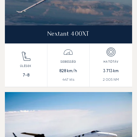
Nextant 400XT
828
km/h
3 713
km
7-8
447
kts
2 005
NM