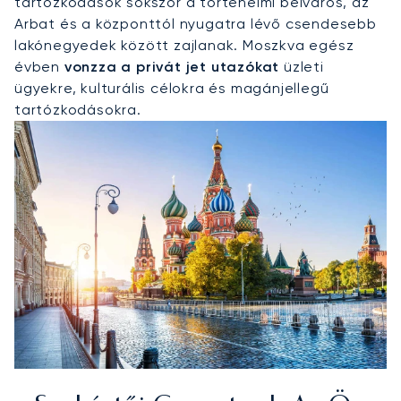
tartózkodások sokszor a történelmi belváros, az
Arbat és a központtól nyugatra lévő csendesebb
lakónegyedek között zajlanak. Moszkva egész
évben
vonzza a privát jet utazókat
üzleti
ügyekre, kulturális célokra és magánjellegű
tartózkodásokra.