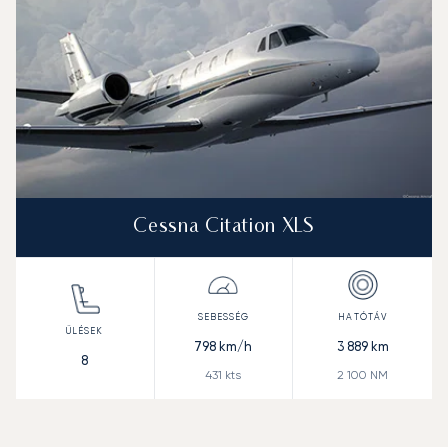
Cessna Citation XLS
798
km/h
3 889
km
8
431
kts
2 100
NM