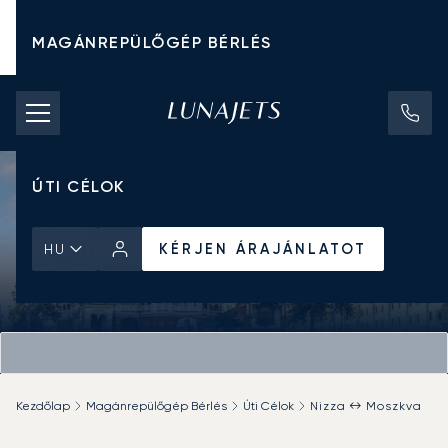
MAGÁNREPÜLŐGÉP BÉRLÉS
CHARTER ÁRAK
MAGÁNREPÜLŐGÉPEK
ÚTI CÉLOK
KÉRJEN ÁRAJÁNLATOT
HU
Kezdőlap
Magánrepülőgép Bérlés
Úti Célok
Nizza ↔ Moszkva