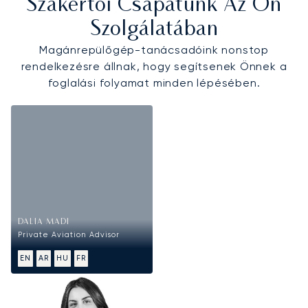
Szakértői Csapatunk Az Ön
Szolgálatában
Magánrepülőgép-tanácsadóink nonstop
rendelkezésre állnak, hogy segítsenek Önnek a
foglalási folyamat minden lépésében.
DALIA MADI
Private Aviation Advisor
EN
AR
HU
FR