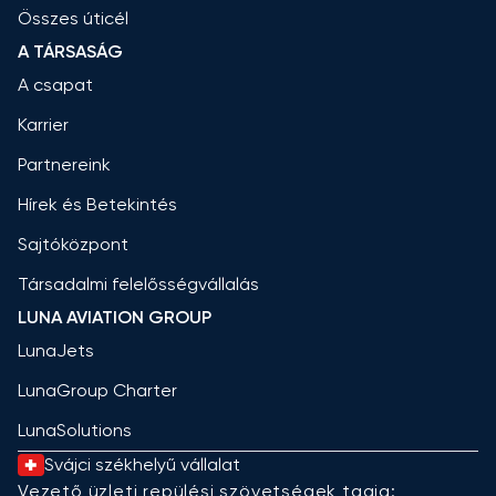
Összes úticél
A TÁRSASÁG
A csapat
Karrier
Partnereink
Hírek és Betekintés
Sajtóközpont
Társadalmi felelősségvállalás
LUNA AVIATION GROUP
LunaJets
LunaGroup Charter
LunaSolutions
Svájci székhelyű vállalat
Vezető üzleti repülési szövetségek tagja: