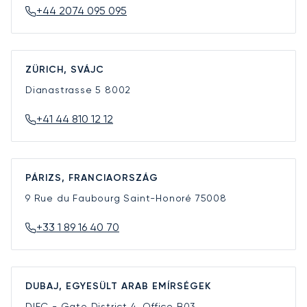
+44 2074 095 095
ZÜRICH, SVÁJC
Dianastrasse 5
8002
+41 44 810 12 12
PÁRIZS, FRANCIAORSZÁG
9 Rue du Faubourg Saint-Honoré
75008
+33 1 89 16 40 70
DUBAJ, EGYESÜLT ARAB EMÍRSÉGEK
DIFC - Gate District 4, Office B03