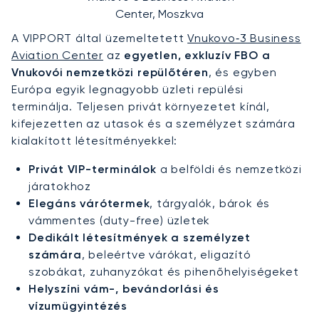
Center, Moszkva
A VIPPORT által üzemeltetett
Vnukovo‑3 Business
Aviation Center
az
egyetlen, exkluzív FBO a
Vnukovói nemzetközi repülőtéren
, és egyben
Európa egyik legnagyobb üzleti repülési
terminálja. Teljesen privát környezetet kínál,
kifejezetten az utasok és a személyzet számára
kialakított létesítményekkel:
Privát VIP-terminálok
a belföldi és nemzetközi
járatokhoz
Elegáns várótermek
, tárgyalók, bárok és
vámmentes (duty-free) üzletek
Dedikált létesítmények a személyzet
számára
, beleértve várókat, eligazító
szobákat, zuhanyzókat és pihenőhelyiségeket
Helyszíni vám-, bevándorlási és
vízumügyintézés