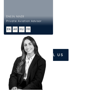
DALIA MADI
Private Aviation Advisor
EN
AR
HU
FR
CALL US