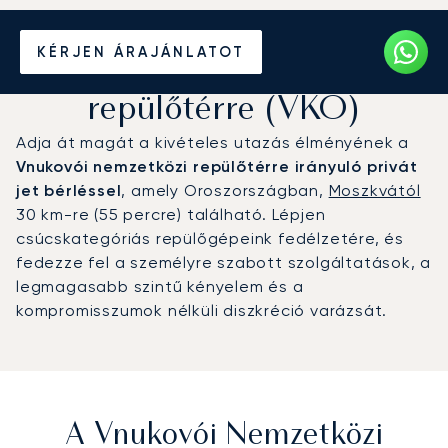
Magánrepülőgép bérlése A
KÉRJEN ÁRAJÁNLATOT
Vnukovói nemzetközi
repülőtérre (VKO)
Adja át magát a kivételes utazás élményének a
Vnukovói nemzetközi repülőtérre irányuló privát
jet bérléssel
, amely Oroszországban,
Moszkvától
30 km-re (55 percre) található. Lépjen
csúcskategóriás repülőgépeink fedélzetére, és
fedezze fel a személyre szabott szolgáltatások, a
legmagasabb szintű kényelem és a
kompromisszumok nélküli diszkréció varázsát.
A Vnukovói Nemzetközi