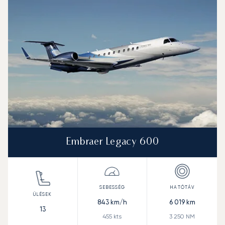
Sebesség (km/h)
Sebesség (csomó)
Hatótávolság (km)
Hatótávolság (NM)
Embraer Legacy 600
843
km/h
6 019
km
13
455
kts
3 250
NM