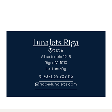
LunaJets Riga
RIGA
Alberta iela 12-5
Riga
LV-1010
Lettország
+371 64 909 115
riga@lunajets.com