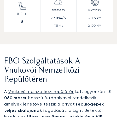
798
km/h
3 889
km
8
431
kts
2 100
NM
FBO Szolgáltatások A
Vnukovói Nemzetközi
Repülőtéren
A
Vnukovói nemzetközi repülőtér
két, egyenként
3
060 méter
hosszú futópályával rendelkezik,
amelyek lehetővé teszik a
privát repülőgépek
teljes skálájának
fogadását, a Light Jetektől
kezdve az
Ultra Long Range Jetekig és a VIP