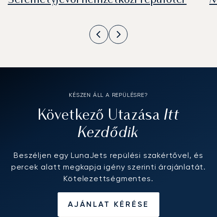
Seremetyjevói nemzetközi repülőtér
M
KÉSZEN ÁLL A REPÜLÉSRE?
Itt
Következő Utazása
Kezdődik
Beszéljen egy LunaJets repülési szakértővel, és
percek alatt megkapja igény szerinti árajánlatát.
Kötelezettségmentes.
AJÁNLAT KÉRÉSE