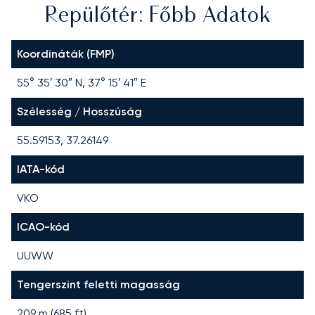
Repülőtér: Főbb Adatok
Koordináták (FMP)
55° 35′ 30″ N, 37° 15′ 41″ E
Szélesség / Hosszúság
55.59153, 37.26149
IATA-kód
VKO
ICAO-kód
UUWW
Tengerszint feletti magasság
209 m (685 ft)