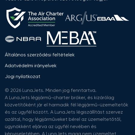
Általános szerződési feltételek
Adatvédelmi irányelvek
Jogi nyilatkozat
© 2026 LunaJets. Minden jog fenntartva.
A LunaJets légijármű-charter bróker, és kizárólag
közvetítőként jár el harmadik fél légijármű-üzemeltetők
és az ügyfél között. A LunaJets légiszállítást szervez
azáltal, hogy légijárműveket bérel az üzemeltetőtől,
ügynökként eljárva az ügyfél nevében és
képviseletében. A LunaJets maga nem üzemeltet