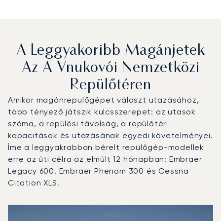
A Leggyakoribb Magánjetek
Az A Vnukovói Nemzetközi
Repülőtéren
Amikor magánrepülőgépet választ utazásához,
több tényező játszik kulcsszerepet: az utasok
száma, a repülési távolság, a repülőtéri
kapacitások és utazásának egyedi követelményei.
Íme a leggyakrabban bérelt repülőgép-modellek
erre az úti célra az elmúlt 12 hónapban: Embraer
Legacy 600, Embraer Phenom 300 és Cessna
Citation XLS.
A Vnukovói nemzetközi repülőtér : A 3 legtöbbet repült r
Repülőgép fotója
Repülőgép-típus
Ülőhelyek