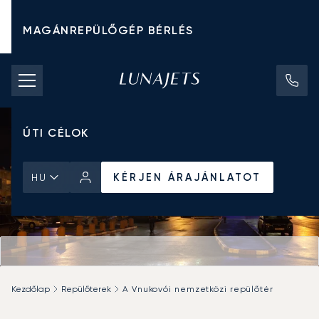
MAGÁNREPÜLŐGÉP BÉRLÉS
CHARTER ÁRAK
MAGÁNREPÜLŐGÉPEK
ÚTI CÉLOK
KÉRJEN ÁRAJÁNLATOT
HU
Kezdőlap
Repülőterek
A Vnukovói nemzetközi repülőtér