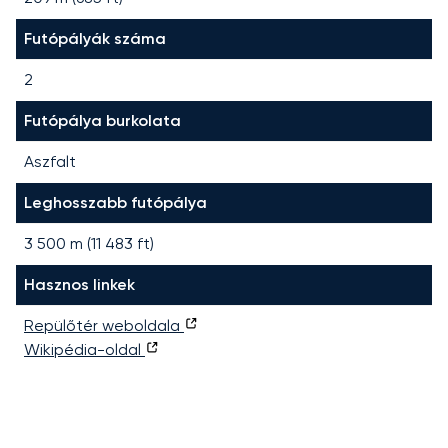
Futópályák száma
2
Futópálya burkolata
Aszfalt
Leghosszabb futópálya
3 500
m (
11 483
ft)
Hasznos linkek
Repülőtér weboldala
Wikipédia-oldal