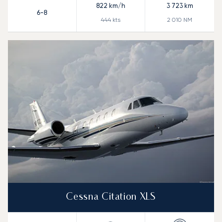
822
km/h
3 723
km
6-8
444
kts
2 010
NM
Cessna Citation XLS