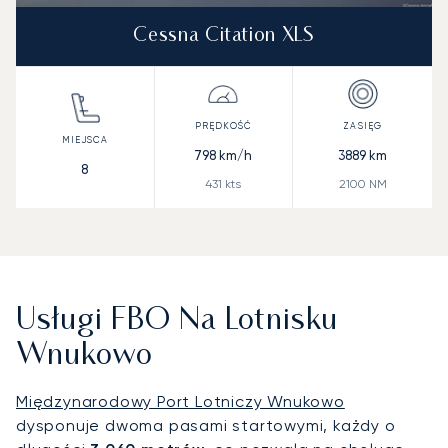
Cessna Citation XLS
798
km/h
3889
km
8
431
kts
2100
NM
Usługi FBO Na Lotnisku
Wnukowo
Międzynarodowy Port Lotniczy Wnukowo
dysponuje dwoma pasami startowymi, każdy o