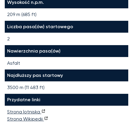
Wysokość n.p.m.
209 m (685 ft)
Liczba pasa(ów) startowego
2
Nawierzchnia pasa(ów)
Asfalt
Najdłuższy pas startowy
3500
m (
11 483
ft)
Przydatne linki
Strona lotniska
Strona Wikipedii