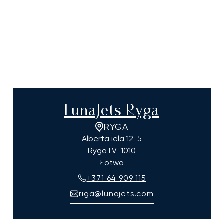
LunaJets Ryga
RYGA
Alberta iela 12-5
Ryga
LV-1010
Łotwa
+371 64 909 115
riga@lunajets.com