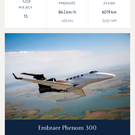
843
km/h
6019
km
13
455
kts
3250
NM
Embraer Phenom 300