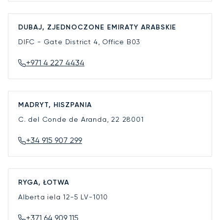
DUBAJ, ZJEDNOCZONE EMIRATY ARABSKIE
DIFC - Gate District 4, Office B03
+971 4 227 4434
MADRYT, HISZPANIA
C. del Conde de Aranda, 22
28001
+34 915 907 299
RYGA, ŁOTWA
Alberta iela 12-5
LV-1010
+371 64 909 115