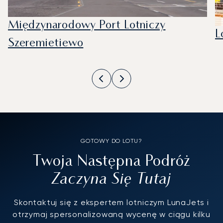
Międzynarodowy Port Lotniczy
L
Szeremietiewo
GOTOWY DO LOTU?
Twoja Następna Podróż
Zaczyna Się Tutaj
Skontaktuj się z ekspertem lotniczym LunaJets i
otrzymaj spersonalizowaną wycenę w ciągu kilku