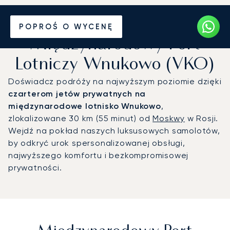
Prywatny odrzutowiec na
POPROŚ O WYCENĘ
Międzynarodowy Port
Lotniczy Wnukowo (VKO)
Doświadcz podróży na najwyższym poziomie dzięki
czarterom jetów prywatnych na
międzynarodowe lotnisko Wnukowo
,
zlokalizowane 30 km (55 minut) od
Moskwy
w Rosji.
Wejdź na pokład naszych luksusowych samolotów,
by odkryć urok spersonalizowanej obsługi,
najwyższego komfortu i bezkompromisowej
prywatności.