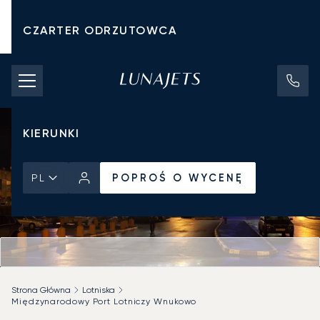
CZARTER ODRZUTOWCA
KOSZTY CZARTERU
PRYWATNE ODRZUTOWCE
KIERUNKI
POPROŚ O WYCENĘ
PL
Strona Główna
Lotniska
Międzynarodowy Port Lotniczy Wnukowo