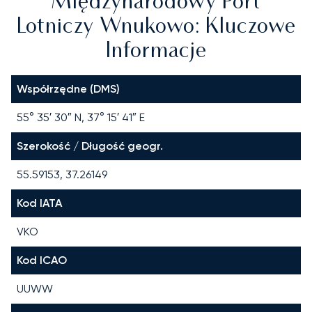
Międzynarodowy Port
Lotniczy Wnukowo: Kluczowe
Informacje
Współrzędne (DMS)
55° 35′ 30″ N, 37° 15′ 41″ E
Szerokość / Długość geogr.
55.59153, 37.26149
Kod IATA
VKO
Kod ICAO
UUWW