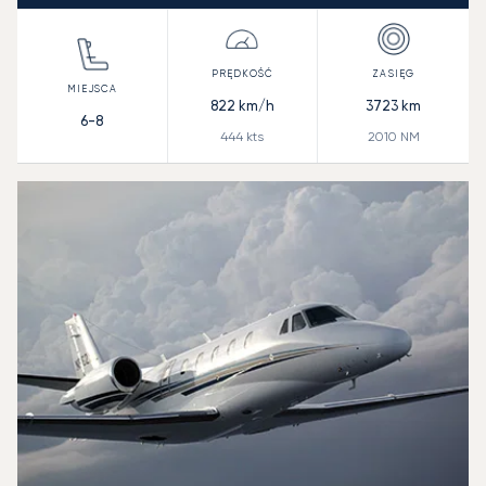
822
km/h
3723
km
6-8
444
kts
2010
NM