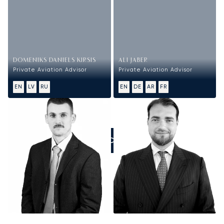
DOMENIKS DANIELS KIRSIS
ALI JABER
Private Aviation Advisor
Private Aviation Advisor
EN
LV
RU
EN
DE
AR
FR
ZADZWOŃCIE DO NAS