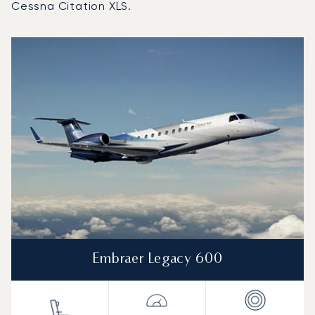
Cessna Citation XLS.
Międzynarodowy Port Lotniczy Wnukowo : 3 najpopularniej
Zdjęcie samolotu
Model samolotu
Miejsca
Prędkość (km/h)
Prędkość (węzły)
Zasięg (km)
Zasięg (NM)
Embraer Legacy 600