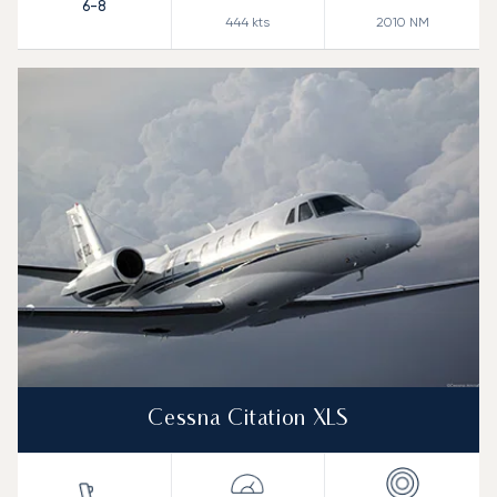
6-8
444
kts
2010
NM
Cessna Citation XLS