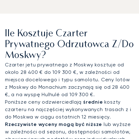
Międzynarodowe Lotnisko Wnukowo (VKO),
główny węzeł lotnictwa prywatnego w Moskwie,
wyposażony w terminale VIP i FBO, a także na
lotniska Szeremietiewo (SVO) i Domodiedowo
Ile Kosztuje Czarter
(DME), które również oferują obsługę dla kadry
kierowniczej.
Stamtąd dyskretny transfer limuzyną
Prywatnego Odrzutowca Z/do
z szoferem zapewnia transport do hoteli takich
Moskwy?
jak The Ritz-Carlton czy Four Seasons oraz do
obiektów korporacyjnych, w tym Crocus Expo.
Czarter jetu prywatnego z Moskwy kosztuje od
Transfer helikopterem umożliwia błyskawiczne
około 28 400 € do 109 300 €, w zależności od
dotarcie do prywatnych posiadłości, dzielnic
miejsca docelowego i typu samolotu. Ceny lotów
biznesowych czy pobliskich destynacji
z Moskwy do Monachium zaczynają się od 28 400
regionalnych.
€, a na wyspę Hulhulé od 109 300 €.
Poniższe ceny odzwierciedlają
średnie
koszty
Dzięki dwudziestoletniemu doświadczeniu
czarteru na najczęściej wykonywanych trasach z i
LunaJets stała się pierwszym europejskim
do Moskwa w ciągu ostatnich 12 miesięcy.
brokerem czarterowym, który otrzymał certyfikat
Rzeczywiste wyceny mogą być niższe
lub wyższe
Argus®, co jest odzwierciedleniem
w zależności od sezonu, dostępności samolotów,
rygorystycznych norm bezpieczeństwa i