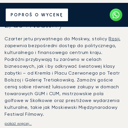
Wynajmij jet prywatny
POPROŚ O WYCENĘ
z/do Moskwy
Czarter jetu prywatnego do Moskwy, stolicy
Rosji
,
zapewnia bezpośredni dostęp do politycznego,
kulturalnego i finansowego centrum kraju.
Podróżni przybywają tu zarówno w celach
biznesowych, jak i by odkrywać światowej klasy
zabytki – od Kremla i Placu Czerwonego po Teatr
Bolszoj i Galerię Tretiakowską. Zamożni goście
cenią sobie również luksusowe zakupy w domach
towarowych GUM i CUM, mistrzowskie pola
golfowe w Skołkowie oraz prestiżowe wydarzenia
kulturalne, takie jak Moskiewski Międzynarodowy
Festiwal Filmowy.
pokaż więcej...
LunaJets organizuje prywatne loty na