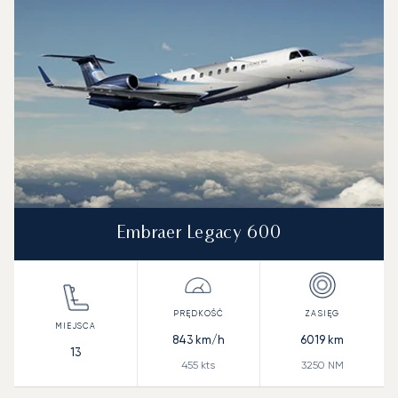
Zasięg (NM)
Embraer Legacy 600
843
km/h
6019
km
13
455
kts
3250
NM