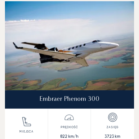
Embraer Phenom 300
822
km/h
3723
km