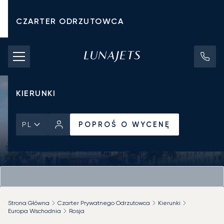
CZARTER ODRZUTOWCA
KOSZTY CZARTERU
PRYWATNE ODRZUTOWCE
KIERUNKI
POPROŚ O WYCENĘ
PL
Strona Główna
Czarter Prywatnego Odrzutowca
Kierunki
Europa Wschodnia
Rosja