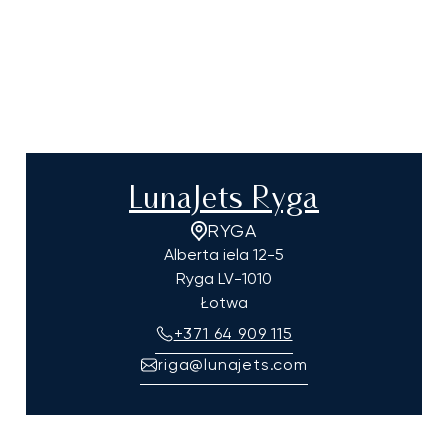
LunaJets Ryga
RYGA
Alberta iela 12-5
Ryga
LV-1010
Łotwa
+371 64 909 115
riga@lunajets.com