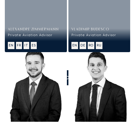
ALEXANDRE ZIMMERMANN
VLADIMIR BUDESCO
Private Aviation Advisor
Private Aviation Advisor
EN
FR
IT
ES
EN
DE
RO
RU
ZADZWOŃCIE DO NAS