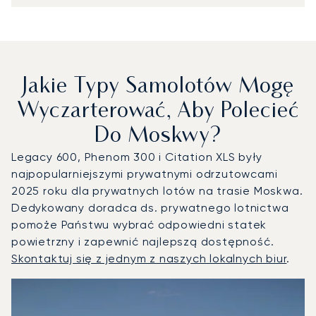
Jakie Typy Samolotów Mogę
Wyczarterować, Aby Polecieć
Do Moskwy?
Legacy 600, Phenom 300 i Citation XLS były
najpopularniejszymi prywatnymi odrzutowcami
2025 roku dla prywatnych lotów na trasie Moskwa.
Dedykowany doradca ds. prywatnego lotnictwa
pomoże Państwu wybrać odpowiedni statek
powietrzny i zapewnić najlepszą dostępność.
Skontaktuj się z jednym z naszych lokalnych biur
.
Moskwa : 3 najpopularniejsze modele statków powietrznych
Zdjęcie samolotu
Model samolotu
Miejsca
Prędkość (km/h)
Prędkość (węzły)
Zasięg (km)