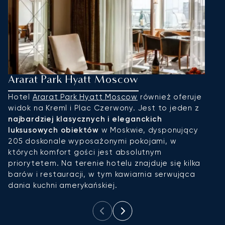
Ararat Park Hyatt Moscow
C
Hotel
Ararat Park Hyatt Moscow
również oferuje
C
widok na Kreml i Plac Czerwony. Jest to jeden z
l
najbardziej klasycznych i eleganckich
p
luksusowych obiektów
w Moskwie, dysponujący
ś
205 doskonale wyposażonymi pokojami, w
l
których komfort gości jest absolutnym
k
priorytetem. Na terenie hotelu znajduje się kilka
a
barów i restauracji, w tym kawiarnia serwująca
dania kuchni amerykańskiej.