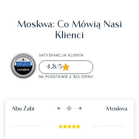
Moskwa
: Co Mówią Nasi
Klienci
SATYSFAKCJA KLIENTA
4,8
/5
NA PODSTAWIE 2 302 OPINII
Abu Zabi
Moskwa