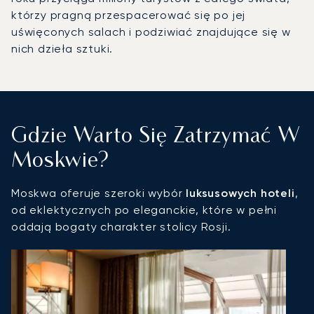
którzy pragną przespacerować się po jej
uświęconych salach i podziwiać znajdujące się w
nich dzieła sztuki.
Gdzie Warto Się Zatrzymać W
Moskwie?
Moskwa oferuje szeroki wybór
luksusowych hoteli
,
od eklektycznych po eleganckie, które w pełni
oddają bogaty charakter stolicy Rosji.