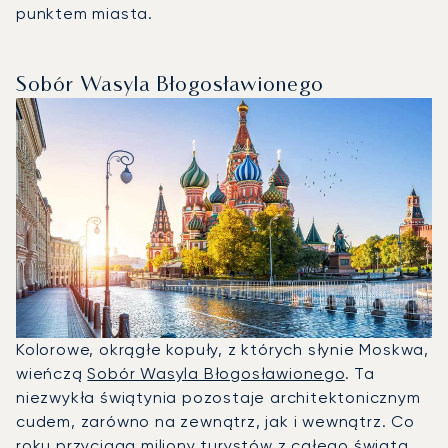
punktem miasta.
Sobór Wasyla Błogosławionego
Kolorowe, okrągłe kopuły, z których słynie Moskwa,
wieńczą
Sobór Wasyla Błogosławionego
. Ta
niezwykła świątynia pozostaje architektonicznym
cudem, zarówno na zewnątrz, jak i wewnątrz. Co
roku przyciąga miliony turystów z całego świata,