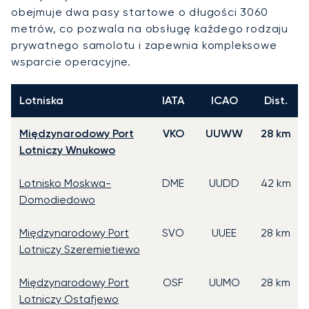
obejmuje dwa pasy startowe o długości 3060
metrów, co pozwala na obsługę każdego rodzaju
prywatnego samolotu i zapewnia kompleksowe
wsparcie operacyjne.
Lotniska
IATA
ICAO
Dist.
Międzynarodowy Port
VKO
UUWW
28 km
Lotniczy Wnukowo
Lotnisko Moskwa-
DME
UUDD
42 km
Domodiedowo
Międzynarodowy Port
SVO
UUEE
28 km
Lotniczy Szeremietiewo
Międzynarodowy Port
OSF
UUMO
28 km
Lotniczy Ostafjewo