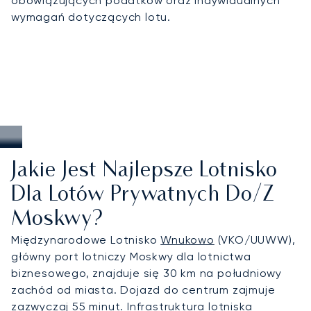
obowiązujących podatków oraz indywidualnych
doskonałości usług. W Moskwie nasza wiedza i
wymagań dotyczących lotu.
doświadczenie gwarantują dyskretny przylot na
spotkania biznesowe i rządowe na najwyższym
szczeblu, indywidualnie dopasowany transport na
wydarzenia kulturalne i sportowe oraz elastyczne
rozwiązania, które sprostają wymaganiom jednej z
najbardziej wpływowych stolic świata.
Jakie Jest Najlepsze Lotnisko
Dla Lotów Prywatnych Do/z
Moskwy?
Międzynarodowe Lotnisko
Wnukowo
(VKO/UUWW),
główny port lotniczy Moskwy dla lotnictwa
biznesowego, znajduje się 30 km na południowy
zachód od miasta. Dojazd do centrum zajmuje
zazwyczaj 55 minut. Infrastruktura lotniska