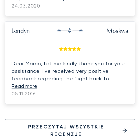
24.03.2020
Londyn
Moskwa
Dear Marco, Let me kindly thank you for your
assistance, I've received very positive
feedback regarding the flight back to
Moscow. Everything was perfectly organized
Read more
and the family really enjoyed the flight. Kind
05.11.2016
regards,
PRZECZYTAJ WSZYSTKIE
RECENZJE