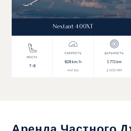
Nextant 400XT
828
km/h
3 713
km
7-8
447
kts
2 005
NM
Аренда Частного Д