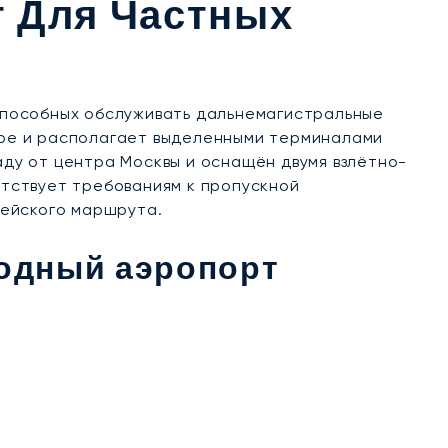
т Для Частных
способных обслуживать дальнемагистральные
ьере и располагает выделенными терминалами
аду от центра Москвы и оснащён двумя взлётно-
тствует требованиям к пропускной
пейского маршрута.
одный аэропорт