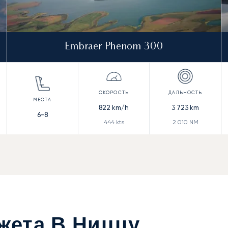
Embraer Phenom 300
822
km/h
3 723
km
6-8
444
kts
2 010
NM
жета В Ниццу