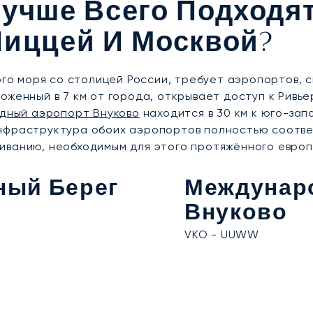
учше Всего Подходя
Ниццей И Москвой?
о моря со столицей России, требует аэропортов, 
ложенный в 7 км от города, открывает доступ к Рив
дный аэропорт Внуково
находится в 30 км к юго-зап
нфраструктура обоих аэропортов полностью соотве
иванию, необходимым для этого протяжённого евро
ный Берег
Междунар
Внуково
VKO - UUWW