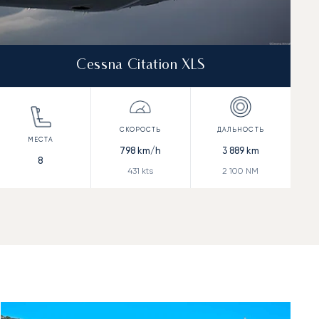
Cessna Citation XLS
798
km/h
3 889
km
8
431
kts
2 100
NM