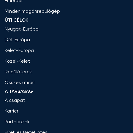
Embraer
Minden magánrepülőgép
ÚTI CÉLOK
Nyugat-Európa
Dél-Európa
Kelet-Európa
Közel-Kelet
Repülőterek
Összes úticél
A TÁRSASÁG
A csapat
Karrier
Partnereink
Hírek és Betekintés