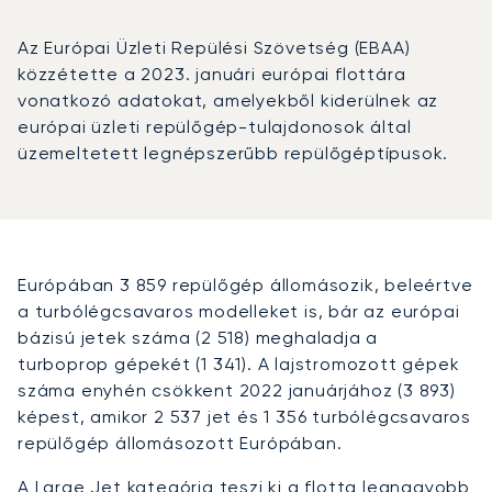
Az Európai Üzleti Repülési Szövetség (EBAA)
közzétette a 2023. januári európai flottára
vonatkozó adatokat, amelyekből kiderülnek az
európai üzleti repülőgép-tulajdonosok által
üzemeltetett legnépszerűbb repülőgéptípusok.
Európában 3 859 repülőgép állomásozik, beleértve
a turbólégcsavaros modelleket is, bár az európai
bázisú jetek száma (2 518) meghaladja a
turboprop gépekét (1 341). A lajstromozott gépek
száma enyhén csökkent 2022 januárjához (3 893)
képest, amikor 2 537 jet és 1 356 turbólégcsavaros
repülőgép állomásozott Európában.
A Large Jet kategória teszi ki a flotta legnagyobb