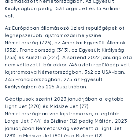
állomásozott Németországban. Az Egyesült
Királyságban pedig 153 Large Jet és 15 Bizliner
volt.
Az Európában állomásozó üzleti repülőgépek öt
legnépszerűbb lajstromozási helyszíne
Németország (726), az Amerikai Egyesült Államok
(352), Franciaország (343), az Egyesült Királyság
(253) és Ausztria (227). A sorrend 2022 januárja óta
nem változott, bár akkor 746 üzleti repülőgép volt
lajstromozva Németországban, 362 az USA-ban,
345 Franciaországban, 275 az Egyesült
Királyságban és 225 Ausztriában.
Géptípusok szerint 2023 januárjában a legtöbb
Light Jet (270) és Midsize Jet (77)
Németországban van lajstromozva, a legtöbb
Large Jet (144) és Bizliner (12) pedig Máltán. 2023
januárjában Németország vezetett a Light Jet
(281), a Midsize Jet (80) és a Bizliner (12)