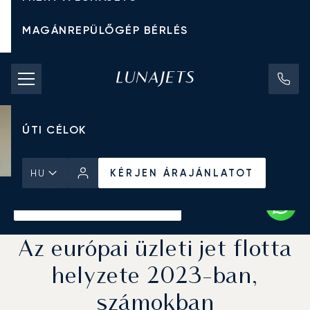
MAGÁNREPÜLŐGÉP BÉRLÉS
CHARTER ÁRAK
MAGÁNREPÜLŐGÉPEK
ÚTI CÉLOK
KÉRJEN ÁRAJÁNLATOT
HU
Kezdőlap
Hírek és Betekintés
KÉRJEN ÁRAJÁNLATOT
Az európai üzleti jet flotta
helyzete 2023-ban,
számokban