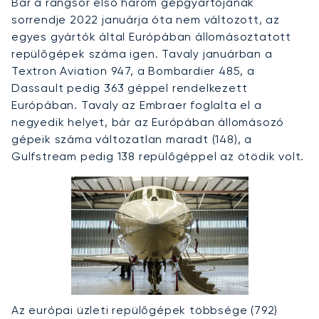
Bár a rangsor első három gépgyártójának
sorrendje 2022 januárja óta nem változott, az
egyes gyártók által Európában állomásoztatott
repülőgépek száma igen. Tavaly januárban a
Textron Aviation 947, a Bombardier 485, a
Dassault pedig 363 géppel rendelkezett
Európában. Tavaly az Embraer foglalta el a
negyedik helyet, bár az Európában állomásozó
gépeik száma változatlan maradt (148), a
Gulfstream pedig 138 repülőgéppel az ötödik volt.
Az európai üzleti repülőgépek többsége (792)