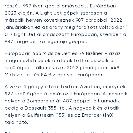
részét, 997 ilyen gép állomásozott Európában
2023 elején. A Light Jet gépek szorosan a
második helyen következnek 987 darabbal. 2022
januárjában ez az arány még fordított volt: akkor 1
017 Light Jet állomásozott Európában, szemben a
987 Large Jet kategóriájú géppel.
Európában 455 Midsize Jet és 79 Bizliner – azaz
magán üzleti célokra átalakított utasszállító
repülőgép – állomásozik. 2022 januárjában 449
Midsize Jet és 84 Bizliner volt Európában.
A vezető gépgyártó a Textron Aviation, amelynek
927 repülőgépe állomásozik Európában. A második
helyen a Bombardier áll 487 géppel, a harmadik
pedig a Dassault 355-tel. A negyedik és ötödik
helyen a Gulfstream (155) és az Embraer (148)
található.