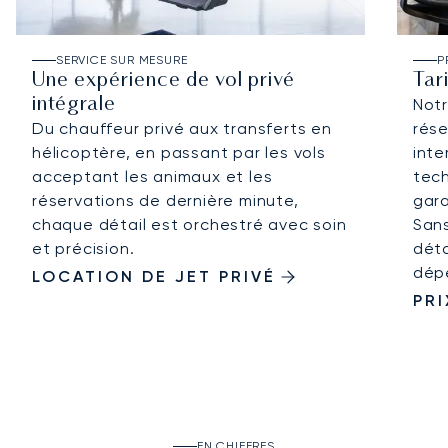
SERVICE SUR MESURE
P
Une expérience de vol privé
Tar
intégrale
Not
Du chauffeur privé aux transferts en
rése
hélicoptère, en passant par les vols
inte
acceptant les animaux et les
tech
réservations de dernière minute,
gara
chaque détail est orchestré avec soin
Sans
et précision.
déta
dép
LOCATION DE JET PRIVÉ
PRI
EN CHIFFRES