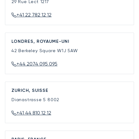
29 Rue Lect
1217
+41 22 782 12 12
LONDRES, ROYAUME-UNI
42 Berkeley Square
W1J 5AW
+44 2074 095 095
ZURICH, SUISSE
Dianastrasse 5
8002
+41 44 810 12 12