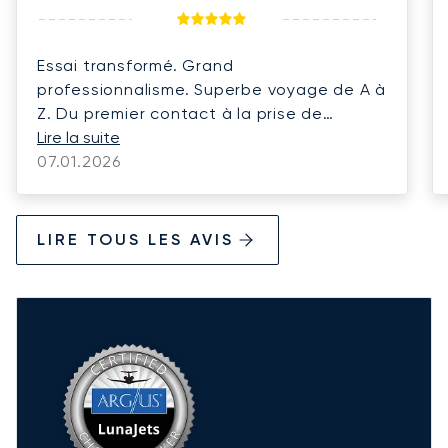
Essai transformé. Grand
professionnalisme. Superbe voyage de A à
Z. Du premier contact à la prise de
possession du véhicule de location dans
Lire la suite
la ville de destination.
07.01.2026
LIRE TOUS LES AVIS