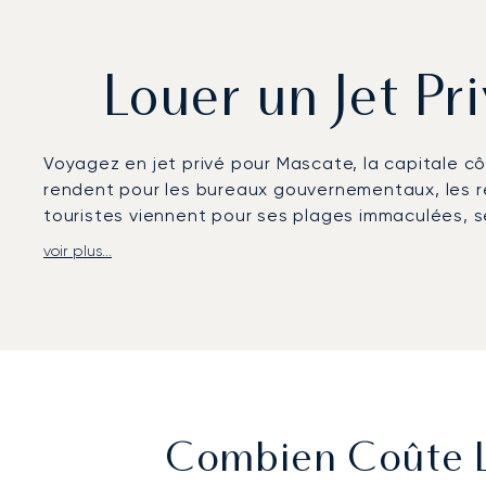
Louer un Jet P
Voyagez en jet privé pour Mascate, la capitale cô
rendent pour les bureaux gouvernementaux, les ré
touristes viennent pour ses plages immaculées, 
voir plus...
LunaJets organise des vols sur mesure vers l'aéro
toute sérénité. Des berlines avec chauffeur assur
dans les lodges du désert, les complexes hôtelier
la marina d'Al Mouj ou participer à un sommet di
Forte de deux décennies d'expérience, LunaJets al
flexibles, une expertise reconnue par une clientè
hôteliers les plus reculés, une gestion confidenti
Combien Coûte La
européennes.