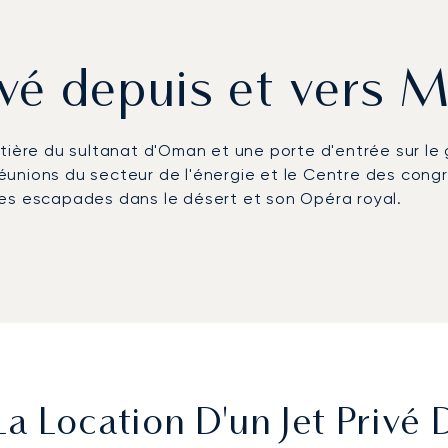
rivé depuis et vers
tière du sultanat d'Oman et une porte d'entrée sur le g
unions du secteur de l'énergie et le Centre des congr
ses escapades dans le désert et son Opéra royal.
port international de Mascate, où les terminaux VIP et
ent des transferts irréprochables en ville, tandis que
s de montagne et les villas côtières. Que ce soit pour
plomatique, chaque voyage est orchestré selon votre e
lie une sécurité certifiée Argus®, une tarification tr
le exigeante à travers le monde. À Mascate, cela se t
elle des réunions de haut niveau et des vols efficaces 
 Location D'un Jet Privé