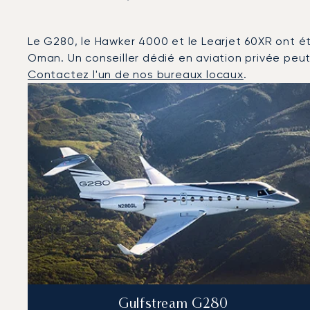
Le G280, le Hawker 4000 et le Learjet 60XR ont été
Oman. Un conseiller dédié en aviation privée peut v
Contactez l'un de nos bureaux locaux
.
Mascate : Les 3 modèles d'aéronefs les plus fréquen
Photo de l'aéronef
Modèle d'aéronef
Sièges
Vitesse (km/h)
Vitesse (nœuds)
Autonomie (km)
Autonomie (NM)
Gulfstream G280