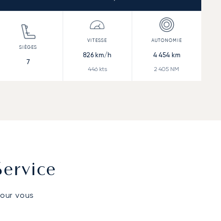
826
km/h
4 454
km
7
446
kts
2 405
NM
Service
pour vous