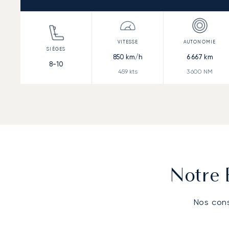
850
km/h
6 667
km
8-10
459
kts
3 600
NM
Notre 
Nos cons