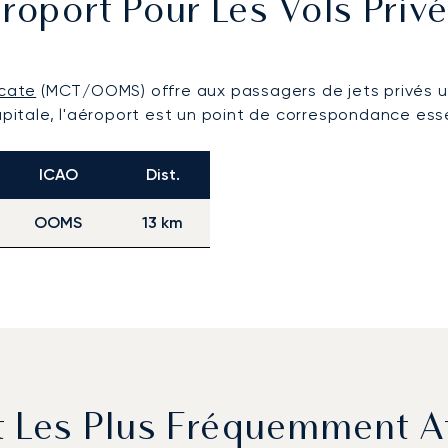
roport Pour Les Vols Priv
cate
(MCT/OOMS) offre aux passagers de jets privés un
capitale, l'aéroport est un point de correspondance ess
ICAO
Dist.
OOMS
13 km
t Les Plus Fréquemment A