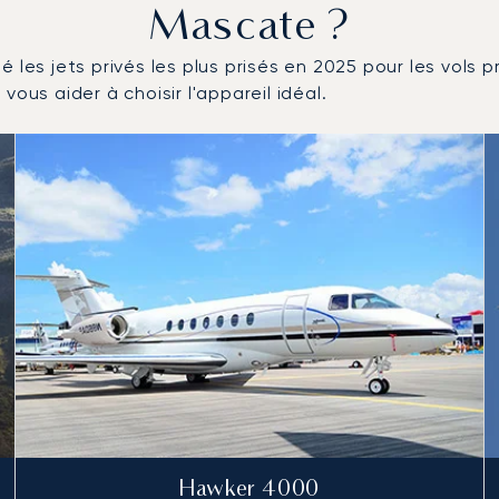
Mascate ?
 les jets privés les plus prisés en 2025 pour les vols
ous aider à choisir l'appareil idéal.
tés en nombre de mouvements en 2025
Hawker 4000