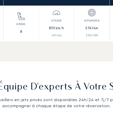
870
km/h
5 741
km
8
470
kts
3 100
NM
Équipe D'experts À Votre 
eillers en jets privés sont disponibles 24h/24 et 7j/7 
accompagner à chaque étape de votre réservation.