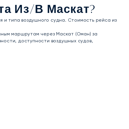
цию рейсов в Дубай, Доху и крупнейшие
та Из/в Маскат?
ия и типа воздушного судна. Стоимость рейса из
ным маршрутам через Маскат (Оман) за
нности, доступности воздушных судов,