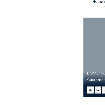
Наши 
DOMENIKS
Customer 
EN
LV