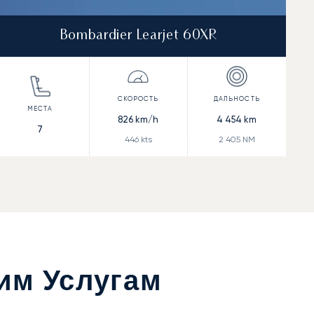
Bombardier Learjet 60XR
826
km/h
4 454
km
7
446
kts
2 405
NM
им Услугам