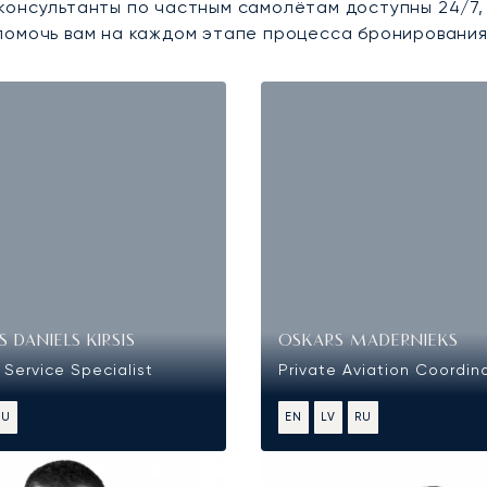
консультанты по частным самолётам доступны 24/7,
помочь вам на каждом этапе процесса бронирования
 DANIELS KIRSIS
OSKARS MADERNIEKS
Service Specialist
Private Aviation Coordin
RU
EN
LV
RU