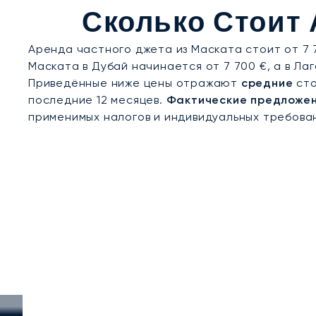
уединённым курортам, деликатное обслуживани
Сколько Стоит 
европейские столицы.
Аренда частного джета из Маската стоит от 7 7
Маската в Дубай начинается от 7 700 €, а в Лаг
Приведённые ниже цены отражают
средние
сто
последние 12 месяцев.
Фактические предложен
применимых налогов и индивидуальных требован