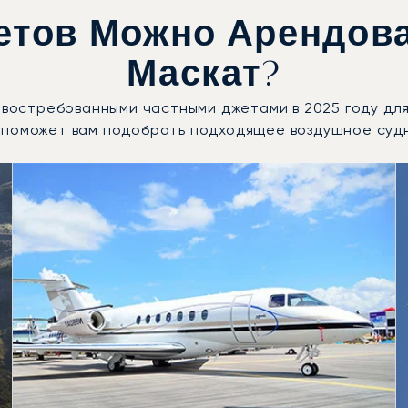
етов Можно Арендова
Маскат?
и востребованными частными джетами в 2025 году дл
 поможет вам подобрать подходящее воздушное суд
воздушных судов по числу полётных движений в 2025 году
Места
Дальность (км)