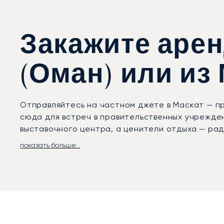
Закажите арен
(Оман) или из
Отправляйтесь на частном джете в Маскат — п
сюда для встреч в правительственных учрежден
выставочного центра, а ценители отдыха — рад
показать больше...
LunaJets организует для вас индивидуальные р
безупречное прибытие. Комфортный трансфер по
курорты или прибрежные виллы мы предоставим
марины Al Mouj или участвуете в дипломатичес
Обладая двадцатилетним опытом, LunaJets со
и гибкие чартерные решения, которым доверяют