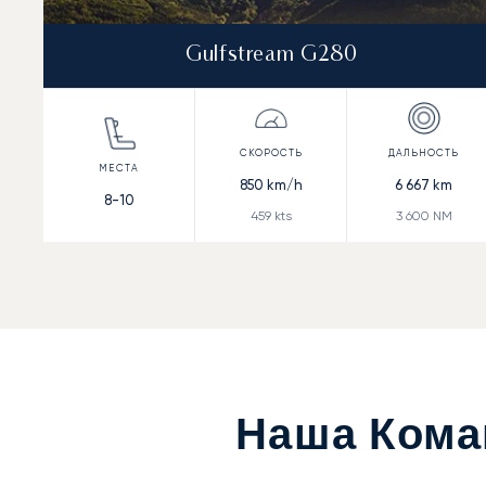
Gulfstream G280
850
km/h
6 667
km
8-10
459
kts
3 600
NM
Наша Кома