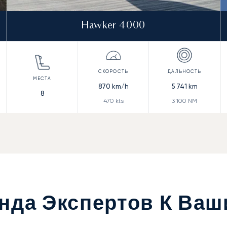
Hawker 4000
870
km/h
5 741
km
8
470
kts
3 100
NM
нда Экспертов К Ваш