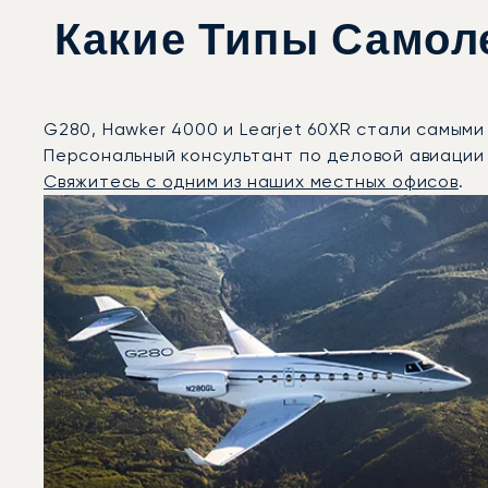
Какие Типы Самол
G280, Hawker 4000 и Learjet 60XR стали самым
Персональный консультант по деловой авиации
Свяжитесь с одним из наших местных офисов
.
Маскат (Оман) : 3 наиболее востребованные модели 
Фото воздушного судна
Модель воздушного судна
Скорость (км/ч)
Скорость (узлы)
Дальность (NM)