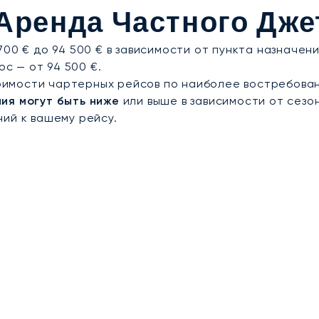
е встреч на высшем уровне и оперативную организа
Аренда Частного Дже
00 € до 94 500 € в зависимости от пункта назначен
ос — от 94 500 €.
имости чартерных рейсов по наиболее востребован
ия могут быть ниже
или выше в зависимости от сезо
ий к вашему рейсу.