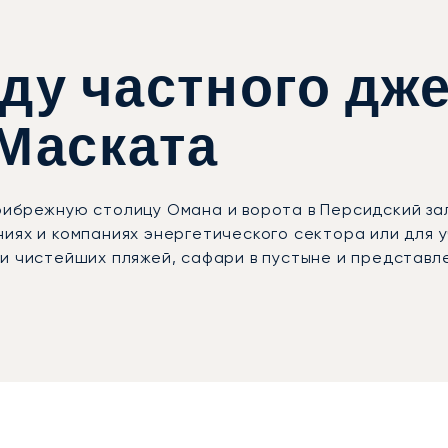
ду частного дже
 Маската
рибрежную столицу Омана и ворота в Персидский з
иях и компаниях энергетического сектора или для 
и чистейших пляжей, сафари в пустыне и представл
ейсы в международный аэропорт Маската, где VIP-т
 городу обеспечат седаны с личным водителем, а д
 роскошные внедорожники. Посещаете ли вы Маскатс
ком саммите — каждая поездка будет полностью соо
четает в себе безопасность, подтверждённую серти
 самые взыскательные клиенты по всему миру. В Ма