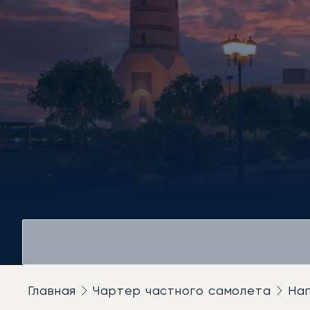
Главная
Чартер частного самолета
На