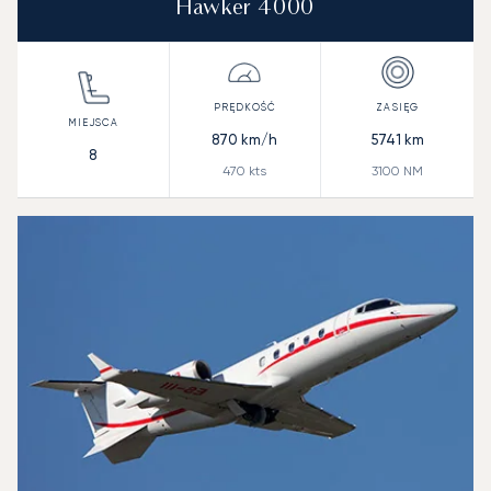
Hawker 4000
870
km/h
5741
km
8
470
kts
3100
NM