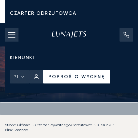
CZARTER ODRZUTOWCA
KOSZTY CZARTERU
PRYWATNE ODRZUTOWCE
KIERUNKI
POPROŚ O WYCENĘ
PL
Strona Główna
Czarter Prywatnego Odrzutowca
Kierunki
Bliski Wschód