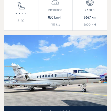
850
km/h
6667
km
8-10
459
kts
3600
NM