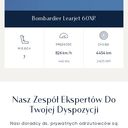
Bombardier Learjet 60XR
826
km/h
4454
km
7
446
kts
2405
NM
Nasz Zespół Ekspertów Do
Twojej Dyspozycji
Nasi doradcy ds. prywatnych odrzutowców są