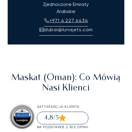
Zjednoczone Emiraty
Arabskie
+971 4 227 4434
dubai@lunajets.com
Maskat (Oman)
: Co Mówią
Nasi Klienci
SATYSFAKCJA KLIENTA
4,8
/5
NA PODSTAWIE 2 302 OPINII