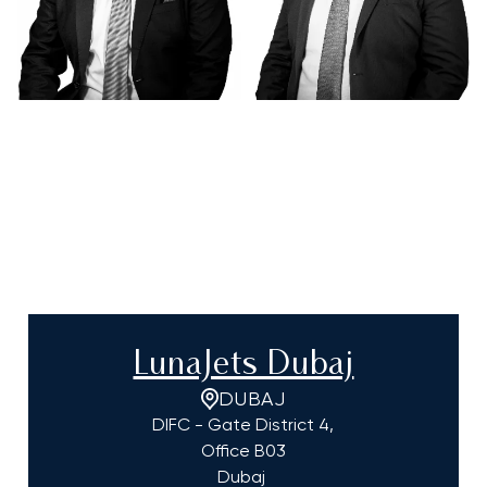
LunaJets Dubaj
DUBAJ
DIFC - Gate District 4,
Office B03
Dubaj