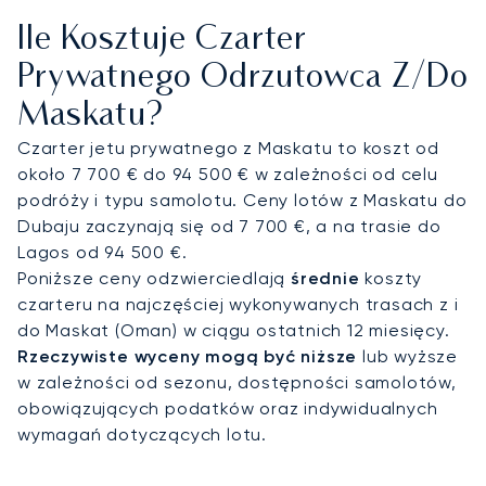
szoferem zapewniają płynny transfer w obrębie
Ile Kosztuje Czarter
miasta, a luksusowe samochody z napędem 4x4
umożliwiają dotarcie do pustynnych rezydencji,
Prywatnego Odrzutowca Z/do
górskich kurortów i nadmorskich willi. Niezależnie
Maskatu?
od tego, czy celem Państwa podróży jest udział w
Festiwalu w Maskacie, rejs jachtem z przystani Al
Czarter jetu prywatnego z Maskatu to koszt od
Mouj, czy szczyt dyplomatyczny, każda podróż
około 7 700 € do 94 500 € w zależności od celu
jest w pełni dostosowana do Państwa
podróży i typu samolotu. Ceny lotów z Maskatu do
harmonogramu i preferencji.
Dubaju zaczynają się od 7 700 €, a na trasie do
Lagos od 94 500 €.
Dzięki dwudziestoletniemu doświadczeniu
Poniższe ceny odzwierciedlają
średnie
koszty
LunaJets łączy w sobie bezpieczeństwo
czarteru na najczęściej wykonywanych trasach z i
potwierdzone certyfikatem Argus®,
do Maskat (Oman) w ciągu ostatnich 12 miesięcy.
transparentne ceny oraz elastyczne rozwiązania
Rzeczywiste wyceny mogą być niższe
lub wyższe
czarterowe, którym ufają najbardziej wymagający
w zależności od sezonu, dostępności samolotów,
klienci na całym świecie. W Maskacie oznacza to
obowiązujących podatków oraz indywidualnych
dyskretny dostęp do odległych kurortów, poufną
wymagań dotyczących lotu.
obsługę spotkań na najwyższym szczeblu oraz
sprawne loty do Dubaju, Dohy i głównych stolic