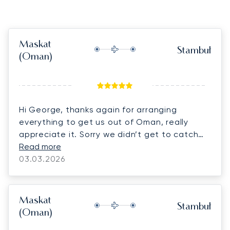
Maskat
Stambuł
(Oman)
Hi George, thanks again for arranging
everything to get us out of Oman, really
appreciate it. Sorry we didn’t get to catch
up for long at the airport, ended up a bit
Read more
rushed with the cars and thought we had to
03.03.2026
do passports but it all breezed through very
quickly in the end!
Maskat
Stambuł
(Oman)