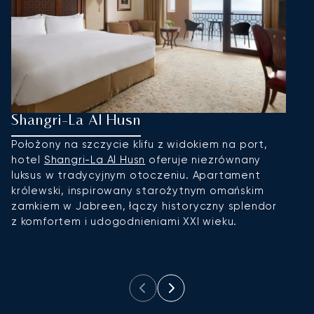
Shangri-La Al Husn
S
Położony na szczycie klifu z widokiem na port,
Dz
hotel
Shangri-La Al Husn
oferuje niezrównany
Sh
luksus w tradycyjnym otoczeniu. Apartament
l
królewski, inspirowany starożytnym omańskim
z
zamkiem w Jabreen, łączy historyczny splendor
l
z komfortem i udogodnieniami XXI wieku.
w
w