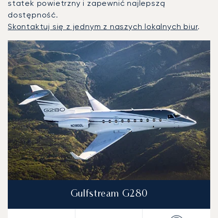
statek powietrzny i zapewnić najlepszą
dostępność.
Skontaktuj się z jednym z naszych lokalnych biur
.
Maskat (Oman) : 3 najpopularniejsze modele statków powie
Zdjęcie samolotu
Model samolotu
Miejsca
Prędkość (km/h)
Prędkość (węzły)
Zasięg (km)
Zasięg (NM)
Gulfstream G280