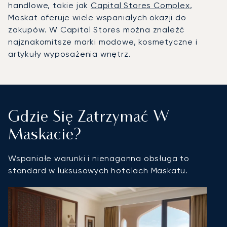
handlowe, takie jak
Capital Stores Complex
,
Maskat oferuje wiele wspaniałych okazji do
zakupów. W Capital Stores można znaleźć
najznakomitsze marki modowe, kosmetyczne i
artykuły wyposażenia wnętrz.
Gdzie Się Zatrzymać W
Maskacie?
Wspaniałe warunki i nienaganna obsługa to
standard w luksusowych hotelach Maskatu.