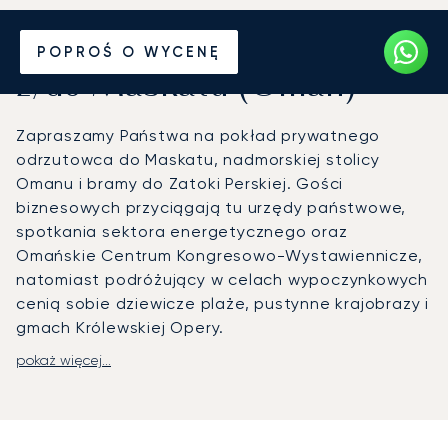
Wynajmij jet prywatny
POPROŚ O WYCENĘ
z/do Maskatu (Oman)
Zapraszamy Państwa na pokład prywatnego
odrzutowca do Maskatu, nadmorskiej stolicy
Omanu i bramy do Zatoki Perskiej. Gości
biznesowych przyciągają tu urzędy państwowe,
spotkania sektora energetycznego oraz
Omańskie Centrum Kongresowo-Wystawiennicze,
natomiast podróżujący w celach wypoczynkowych
cenią sobie dziewicze plaże, pustynne krajobrazy i
gmach Królewskiej Opery.
pokaż więcej...
LunaJets organizuje spersonalizowane loty na
Międzynarodowe Lotnisko w Maskacie, gdzie
terminale prywatne i usługi FBO gwarantują
sprawną obsługę po przylocie. Limuzyny z