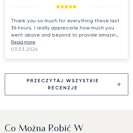
Thank you so much for everything these last
36 hours. I really appreciate how much you
went above and beyond to provide amazing
support and rescue for my family 🙏
Read more
03.03.2026
PRZECZYTAJ WSZYSTKIE
RECENZJE
Co Można Robić W