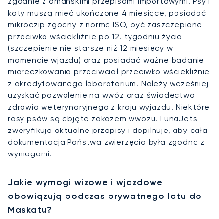
zgodnie z omańskimi przepisami importowymi. Psy i
koty muszą mieć ukończone 4 miesiące, posiadać
mikroczip zgodny z normą ISO, być zaszczepione
przeciwko wściekliźnie po 12. tygodniu życia
(szczepienie nie starsze niż 12 miesięcy w
momencie wjazdu) oraz posiadać ważne badanie
miareczkowania przeciwciał przeciwko wściekliźnie
z akredytowanego laboratorium. Należy wcześniej
uzyskać pozwolenie na wwóz oraz świadectwo
zdrowia weterynaryjnego z kraju wyjazdu. Niektóre
rasy psów są objęte zakazem wwozu. LunaJets
zweryfikuje aktualne przepisy i dopilnuje, aby cała
dokumentacja Państwa zwierzęcia była zgodna z
wymogami.
Jakie wymogi wizowe i wjazdowe
obowiązują podczas prywatnego lotu do
Maskatu?