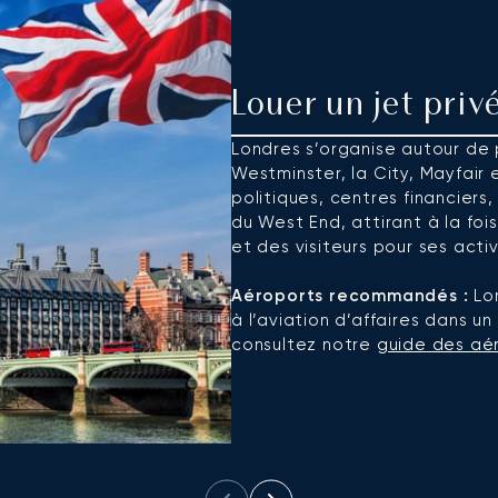
Louer un jet priv
Londres s’organise autour de p
Westminster, la City, Mayfair e
politiques, centres financier
du West End, attirant à la fo
et des visiteurs pour ses acti
Aéroports recommandés :
Lon
à l’aviation d’affaires dans un
consultez notre
guide des aé