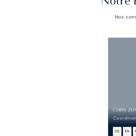
Notre 
Nos cons
CHRIS Z
Coordinat
DE
EN