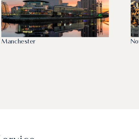
Manchester
No