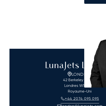
LunaJets Lond
LONDRES
42 Berkeley Square
Londres
W1J 5AW
Royaume-Uni
+44 2074 095 095
london@lunajets.com