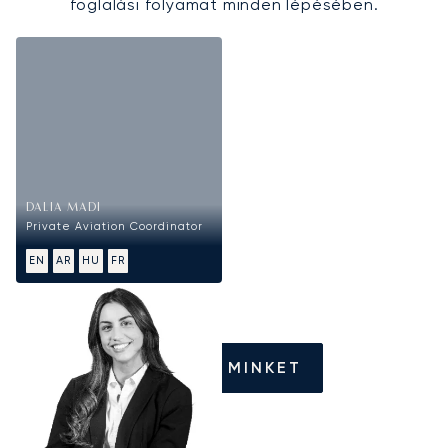
foglalási folyamat minden lépésében.
DALIA MADI
Private Aviation Coordinator
EN
AR
HU
FR
HÍVJON MINKET