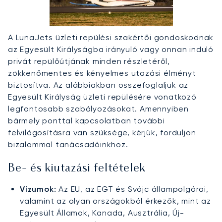
A LunaJets üzleti repülési szakértői gondoskodnak
az Egyesült Királyságba irányuló vagy onnan induló
privát repülőútjának minden részletéről,
zökkenőmentes és kényelmes utazási élményt
biztosítva. Az alábbiakban összefoglaljuk az
Egyesült Királyság üzleti repülésére vonatkozó
legfontosabb szabályozásokat. Amennyiben
bármely ponttal kapcsolatban további
felvilágosításra van szüksége, kérjük, forduljon
bizalommal tanácsadóinkhoz.
Be- és kiutazási feltételek
Vízumok:
Az EU, az EGT és Svájc állampolgárai,
valamint az olyan országokból érkezők, mint az
Egyesült Államok, Kanada, Ausztrália, Új-