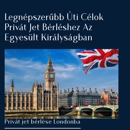
Legnépszerűbb Úti Célok
Privát Jet Bérléshez Az
Egyesült Királyságban
Privát jet bérlése Londonba
B