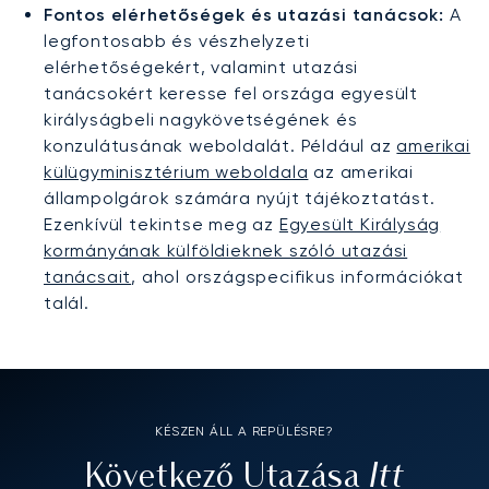
Fontos elérhetőségek és utazási tanácsok:
A
legfontosabb és vészhelyzeti
elérhetőségekért, valamint utazási
tanácsokért keresse fel országa egyesült
királyságbeli nagykövetségének és
konzulátusának weboldalát. Például az
amerikai
külügyminisztérium weboldala
az amerikai
állampolgárok számára nyújt tájékoztatást.
Ezenkívül tekintse meg az
Egyesült Királyság
kormányának külföldieknek szóló utazási
tanácsait
, ahol országspecifikus információkat
talál.
KÉSZEN ÁLL A REPÜLÉSRE?
Itt
Következő Utazása