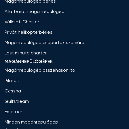
Magánrepülőgép bérlés
Állatbarát magánrepülőgép
Vállalati Charter
Privát helikopterbérlés
Magánrepülőgép csoportok számára
Last minute charter
MAGÁNREPÜLŐGÉPEK
Magánrepülőgép összehasonlító
Pilatus
Cessna
Gulfstream
Embraer
Minden magánrepülőgép