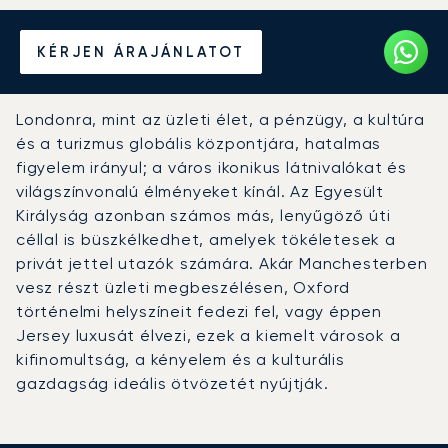
Béreljen magánrepülőt az
KÉRJEN ÁRAJÁNLATOT
Egyesült Királyságba
Londonra, mint az üzleti élet, a pénzügy, a kultúra
és a turizmus globális központjára, hatalmas
figyelem irányul; a város ikonikus látnivalókat és
világszínvonalú élményeket kínál. Az Egyesült
Királyság azonban számos más, lenyűgöző úti
céllal is büszkélkedhet, amelyek tökéletesek a
privát jettel utazók számára. Akár Manchesterben
vesz részt üzleti megbeszélésen, Oxford
történelmi helyszíneit fedezi fel, vagy éppen
Jersey luxusát élvezi, ezek a kiemelt városok a
kifinomultság, a kényelem és a kulturális
gazdagság ideális ötvözetét nyújtják.