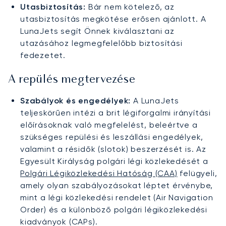
Utasbiztosítás:
Bár nem kötelező, az
utasbiztosítás megkötése erősen ajánlott. A
LunaJets segít Önnek kiválasztani az
utazásához legmegfelelőbb biztosítási
fedezetet.
A repülés megtervezése
Szabályok és engedélyek:
A LunaJets
teljeskörűen intézi a brit légiforgalmi irányítási
előírásoknak való megfelelést, beleértve a
szükséges repülési és leszállási engedélyek,
valamint a résidők (slotok) beszerzését is. Az
Egyesült Királyság polgári légi közlekedését a
Polgári Légiközlekedési Hatóság (CAA)
felügyeli,
amely olyan szabályozásokat léptet érvénybe,
mint a légi közlekedési rendelet (Air Navigation
Order) és a különböző polgári légiközlekedési
kiadványok (CAPs).