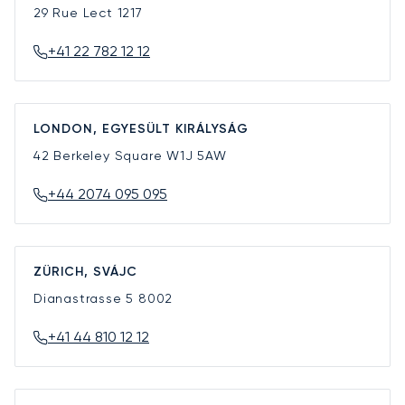
29 Rue Lect
1217
+41 22 782 12 12
LONDON, EGYESÜLT KIRÁLYSÁG
42 Berkeley Square
W1J 5AW
+44 2074 095 095
ZÜRICH, SVÁJC
Dianastrasse 5
8002
+41 44 810 12 12