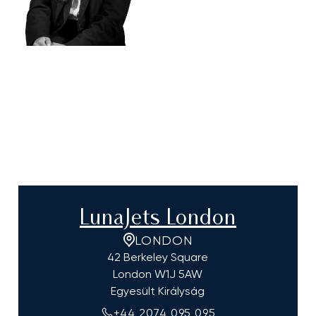
LunaJets London
LONDON
42 Berkeley Square
London
W1J 5AW
Egyesült Királyság
+44 2074 095 095