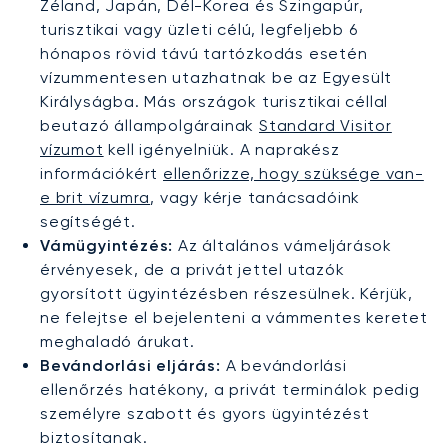
Zéland, Japán, Dél-Korea és Szingapúr,
turisztikai vagy üzleti célú, legfeljebb 6
hónapos rövid távú tartózkodás esetén
vízummentesen utazhatnak be az Egyesült
Királyságba. Más országok turisztikai céllal
beutazó állampolgárainak
Standard Visitor
vízumot
kell igényelniük. A naprakész
információkért
ellenőrizze, hogy szüksége van-
e brit vízumra
, vagy kérje tanácsadóink
segítségét.
Vámügyintézés:
Az általános vámeljárások
érvényesek, de a privát jettel utazók
gyorsított ügyintézésben részesülnek. Kérjük,
ne felejtse el bejelenteni a vámmentes keretet
meghaladó árukat.
Bevándorlási eljárás:
A bevándorlási
ellenőrzés hatékony, a privát terminálok pedig
személyre szabott és gyors ügyintézést
biztosítanak.