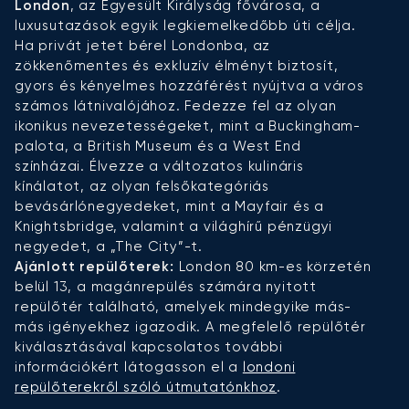
London
, az Egyesült Királyság fővárosa, a
M
luxusutazások egyik legkiemelkedőbb úti célja.
pe
Ha privát jetet bérel Londonba, az
ú
zökkenőmentes és exkluzív élményt biztosít,
s
gyors és kényelmes hozzáférést nyújtva a város
h
számos látnivalójához. Fedezze fel az olyan
n
ikonikus nevezetességeket, mint a Buckingham-
a
palota, a British Museum és a West End
s
színházai. Élvezze a változatos kulináris
z
kínálatot, az olyan felsőkategóriás
é
bevásárlónegyedeket, mint a Mayfair és a
v
Knightsbridge, valamint a világhírű pénzügyi
t
negyedet, a „The City”-t.
A
Ajánlott repülőterek:
London 80 km-es körzetén
E
belül 13, a magánrepülés számára nyitott
repülőtér található, amelyek mindegyike más-
más igényekhez igazodik. A megfelelő repülőtér
kiválasztásával kapcsolatos további
információkért látogasson el a
londoni
repülőterekről szóló útmutatónkhoz
.