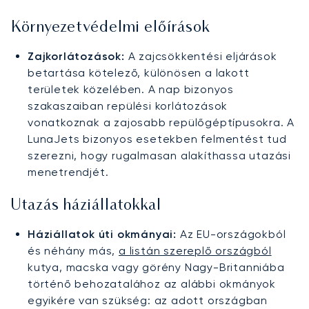
Környezetvédelmi előírások
Zajkorlátozások:
A zajcsökkentési eljárások
betartása kötelező, különösen a lakott
területek közelében. A nap bizonyos
szakaszaiban repülési korlátozások
vonatkoznak a zajosabb repülőgéptípusokra. A
LunaJets bizonyos esetekben felmentést tud
szerezni, hogy rugalmasan alakíthassa utazási
menetrendjét.
Utazás háziállatokkal
Háziállatok úti okmányai:
Az EU-országokból
és néhány más,
a listán szereplő országból
kutya, macska vagy görény Nagy-Britanniába
történő behozatalához az alábbi okmányok
egyikére van szükség: az adott országban