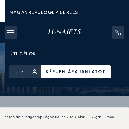
MAGÁNREPÜLŐGÉP BÉRLÉS
CHARTER ÁRAK
MAGÁNREPÜLŐGÉPEK
ÚTI CÉLOK
KÉRJEN ÁRAJÁNLATOT
HU
Kezdőlap
Magánrepülőgép Bérlés
Úti Célok
Nyugat-Európa