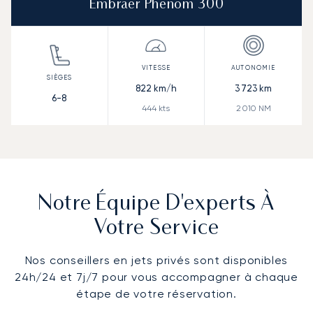
Embraer Phenom 300
822
km/h
3 723
km
6-8
444
kts
2 010
NM
Notre Équipe D'experts À
Votre Service
Nos conseillers en jets privés sont disponibles
24h/24 et 7j/7 pour vous accompagner à chaque
étape de votre réservation.