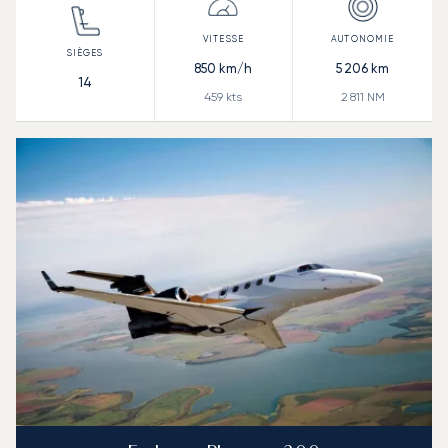
850
km/h
5 206
km
14
459
kts
2 811
NM