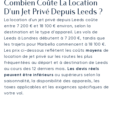
Combien Coûte La Location
selon votre programme. Pour votre arrivée, des
transferts peuvent être organisés à l’avance vers
D'un Jet Privé Depuis Leeds ?
les quartiers d’affaires ou les lieux de conférence.
La location d'un jet privé depuis Leeds coûte
entre 7 200 € et 18 100 € environ, selon la
Nous organisons des vols vers le Royaume-Uni
destination et le type d'appareil. Les vols de
tout au long de l’année et connaissons les
Leeds à Londres débutent à 7 200 €, tandis que
périodes de forte activité liées aux événements
les trajets pour Marbella commencent à 18 100 €.
professionnels. Notre bureau de Londres
Les prix ci-dessous reflètent les coûts
moyens
de
accompagne l’organisation de votre vol vers
location de jet privé sur les routes les plus
Leeds.
fréquentées au départ et à destination de Leeds
au cours des 12 derniers mois.
Les devis réels
peuvent être inférieurs
ou supérieurs selon la
saisonnalité, la disponibilité des appareils, les
taxes applicables et les exigences spécifiques de
votre vol.