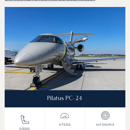
Leeds : Les 3 modèles d'aéronefs les plus fréquentés e
Photo de l'aéronef
Modèle d'aéronef
Sièges
Vitesse (km/h)
Vitesse (nœuds)
Autonomie (km)
Autonomie (NM)
Pilatus PC-24