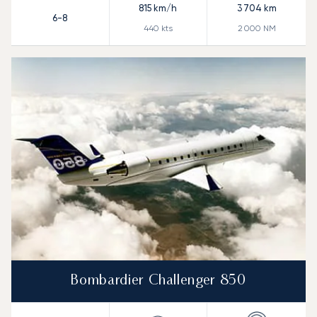
815
km/h
3 704
km
6-8
440
kts
2 000
NM
Bombardier Challenger 850