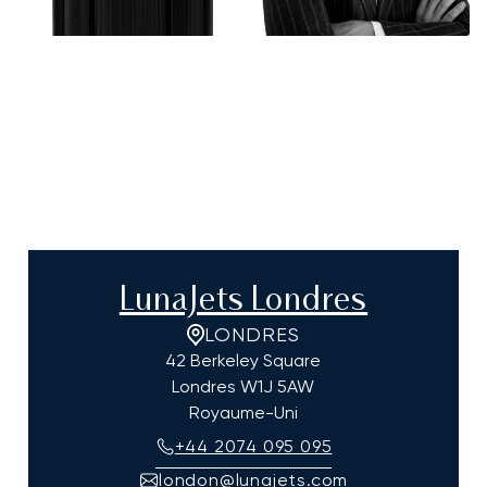
LunaJets Londres
LONDRES
42 Berkeley Square
Londres
W1J 5AW
Royaume-Uni
+44 2074 095 095
london@lunajets.com