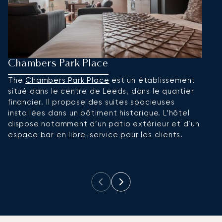
Chambers Park Place
D
The
Chambers Park Place
est un établissement
L
situé dans le centre de Leeds, dans le quartier
pr
financier. Il propose des suites spacieuses
L
installées dans un bâtiment historique. L’hôtel
c
dispose notamment d’un patio extérieur et d’un
c
espace bar en libre-service pour les clients.
et
t
p