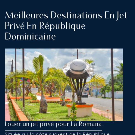
Meilleures Destinations En Jet
Privé En République
Dominicaine
Louer un jet privé pour La Romana
L
Située sur la côte sud-est de la République
S