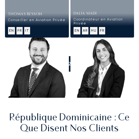
DALIA MADI
THOMAS BESSON
Coordinateur en Aviation
Conseiller en Aviation Privée
Privée
EN
FR
IT
EN
AR
HU
FR
APPELEZ-NOUS
République Dominicaine
: Ce
Que Disent Nos Clients