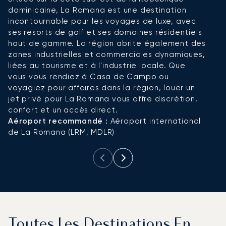
dominicaine, La Romana est une destination
do
incontournable pour les voyages de luxe, avec
a
ses resorts de golf et ses domaines résidentiels
c
haut de gamme. La région abrite également des
c
zones industrielles et commerciales dynamiques,
hô
liées au tourisme et à l'industrie locale. Que
le
vous vous rendiez à Casa de Campo ou
v
voyagiez pour affaires dans la région, louer un
dé
jet privé pour La Romana vous offre discrétion,
u
confort et un accès direct.
u
Aéroport recommandé :
Aéroport international
A
de La Romana (LRM, MDLR)
L
Toutes Les Destinations En