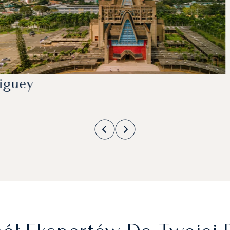
iguey