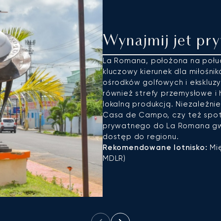
Wynajmij jet pr
La Romana, położona na połu
kluczowy kierunek dla miłośni
ośrodków golfowych i ekskluzy
również strefy przemysłowe i 
lokalną produkcją. Niezależn
Casa de Campo, czy też spotk
prywatnego do La Romana gwa
dostęp do regionu.
Rekomendowane lotnisko:
Mi
MDLR)