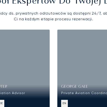
ół Ekspertów Do Twojej 
adcy ds. prywatnych odrzutowców są dostępni 24/7, 
Ci na każdym etapie procesu rezerwacji.
UTER
GEORGE GALE
iation Advisor
Private Aviation Coordin
DE
EN