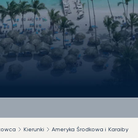
utowca
Kierunki
Ameryka Środkowa i Karaiby