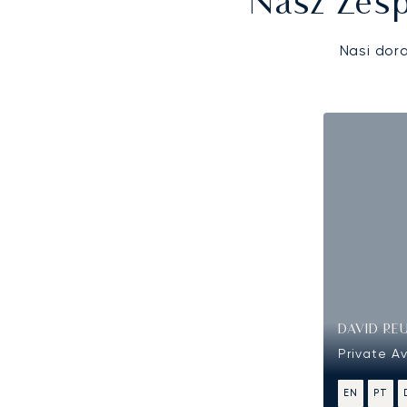
Nasz Zesp
Nasi dor
DAVID RE
Private Av
EN
PT