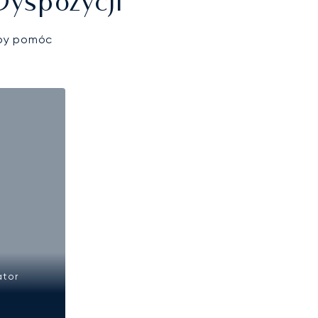
Dyspozycji
aby pomóc
ator