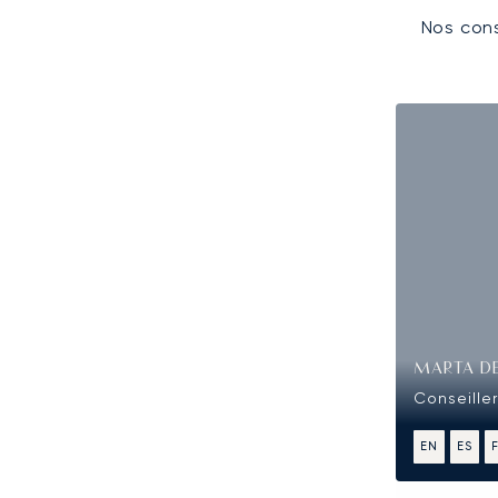
Nos cons
MARTA D
Conseiller
EN
ES