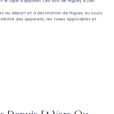
et le type d'appareil. Les vols de Higüey à San
ées au départ et à destination de Higüey au cours
nibilité des appareils, les taxes applicables et