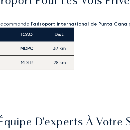
roport Pour Les Vols Priv
 recommande l'
aéroport international de Punta Cana
p
ICAO
Dist.
MDPC
37 km
MDLR
28 km
Équipe D'experts À Votre 