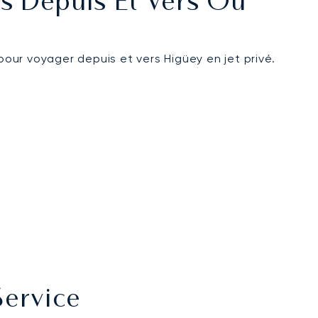
és Depuis Et Vers Ou
our voyager depuis et vers Higüey en jet privé.
Service