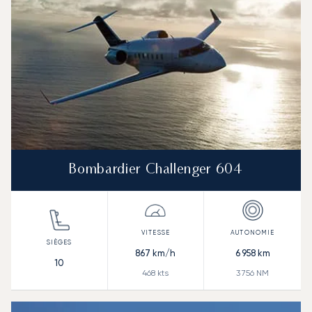
Bombardier Challenger 604
867
km/h
6 958
km
10
468
kts
3 756
NM