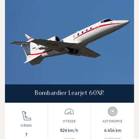
Bombardier Learjet 60XR
826
km/h
4 454
km
7