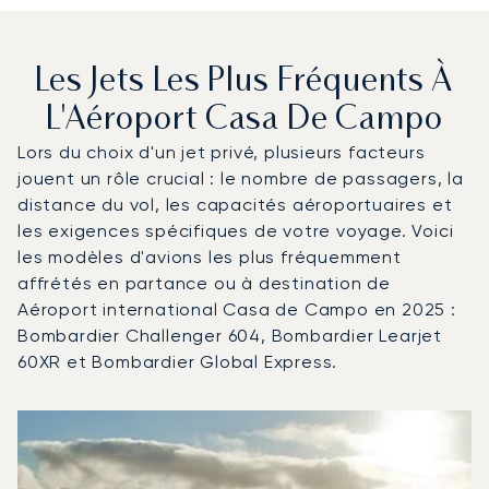
Les Jets Les Plus Fréquents À
L'Aéroport Casa De Campo
Lors du choix d'un jet privé, plusieurs facteurs
jouent un rôle crucial : le nombre de passagers, la
distance du vol, les capacités aéroportuaires et
les exigences spécifiques de votre voyage. Voici
les modèles d'avions les plus fréquemment
affrétés en partance ou à destination de
Aéroport international Casa de Campo en 2025 :
Bombardier Challenger 604, Bombardier Learjet
60XR et Bombardier Global Express.
Aéroport international Casa de Campo : Les 3 modèles d
Photo de l'aéronef
Modèle d'aéronef
Sièges
Vitesse (km/h)
Vitesse (nœuds)
Autonomie (km)
Autonomie (NM)