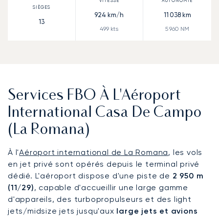
924
km/h
11 038
km
13
499
kts
5 960
NM
Services FBO À L'Aéroport
International Casa De Campo
(La Romana)
À l'
Aéroport international de La Romana
, les vols
en jet privé sont opérés depuis le terminal privé
dédié. L'aéroport dispose d'une piste de
2 950 m
(11/29)
, capable d'accueillir une large gamme
d'appareils, des turbopropulseurs et des light
jets/midsize jets jusqu'aux
large jets et avions