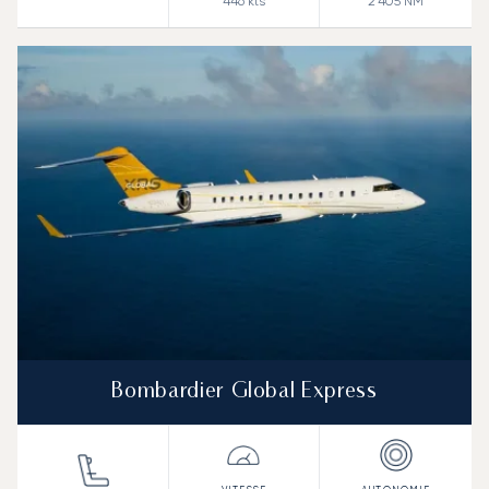
446
kts
2 405
NM
Bombardier Global Express