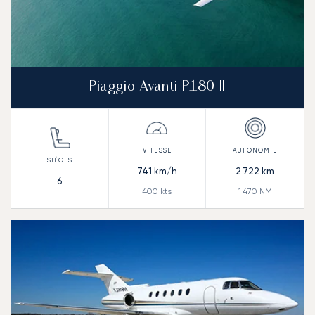
Piaggio Avanti P180 II
741
km/h
2 722
km
6
400
kts
1 470
NM