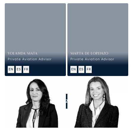
YOLANDA MATA
MARTA DE LORENZO
Private Aviation Advisor
Private Aviation Advisor
EN
ES
FR
EN
ES
FR
APPELEZ-NOUS