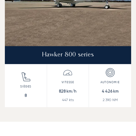
Hawker 800 series
828
km/h
4 426
km
8
447
kts
2 390
NM