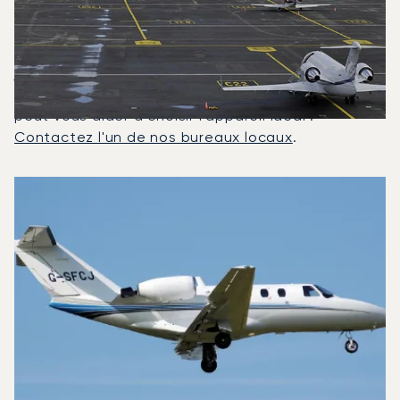
Affrétés Entre Paris Et Lyon ?
En 2025, le Citation CJ1, le Avanti P180 II et le
Hawker 800 series (800A, 800B, 800XP) ont été les
jets privés les plus utilisés pour les vols entre Lyon
et Paris. Un conseiller dédié en aviation privée
peut vous aider à choisir l'appareil idéal :
Contactez l'un de nos bureaux locaux
.
Les 3 modèles d'aéronefs les plus utilisés entre Paris et L
Photo de l'aéronef
Modèle d'aéronef
Sièges
Vitesse (km/h)
Vitesse (nœuds)
Autonomie (km)
Autonomie (NM)