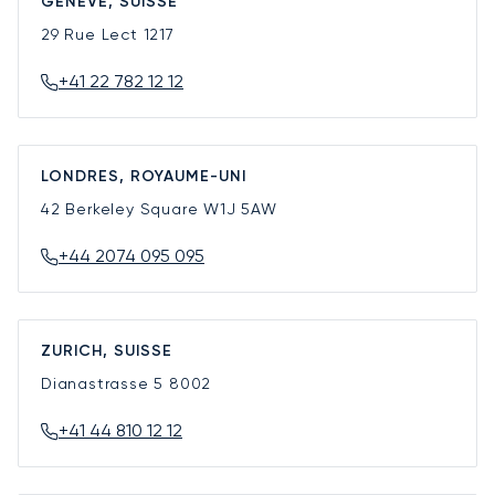
GENÈVE, SUISSE
29 Rue Lect
1217
+41 22 782 12 12
LONDRES, ROYAUME-UNI
42 Berkeley Square
W1J 5AW
+44 2074 095 095
ZURICH, SUISSE
Dianastrasse 5
8002
+41 44 810 12 12