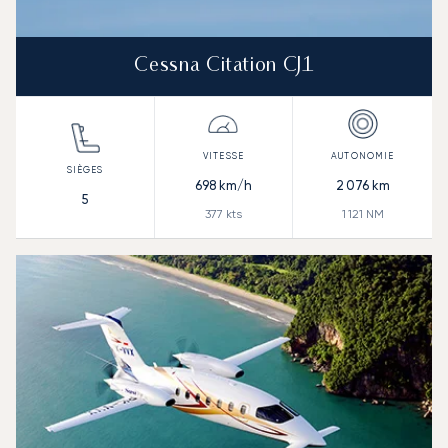
Cessna Citation CJ1
698
km/h
2 076
km
5
377
kts
1 121
NM