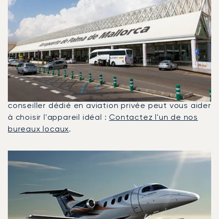
Quels Jets Privés Sont Les Plus
Affrétés Entre Nice Et Palma
De Majorque ?
En 2025, le Phenom 100, le Beechjet 400A et le
PC-12 NG ont été les jets privés les plus utilisés
pour les vols entre Palma de Majorque et Nice. Un
conseiller dédié en aviation privée peut vous aider
à choisir l'appareil idéal :
Contactez l'un de nos
bureaux locaux
.
Les 3 modèles d'aéronefs les plus utilisés entre Nice et 
Photo de l'aéronef
Modèle d'aéronef
Sièges
Vitesse (km/h)
Vitesse (nœuds)
Autonomie (km)
Autonomie (NM)