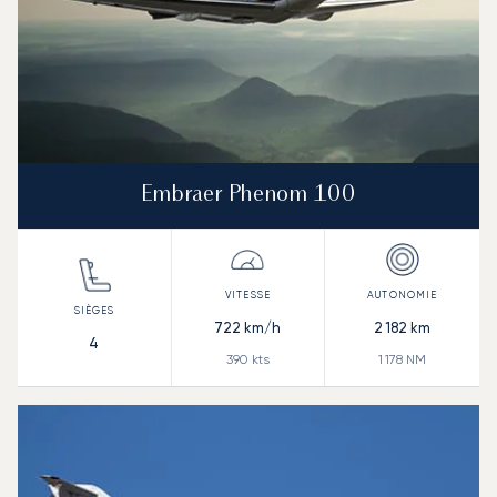
Embraer Phenom 100
722
km/h
2 182
km
4
390
kts
1 178
NM