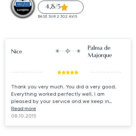
4,8
/5
BASÉ SUR 2 302 AVIS
Palma de
Nice
Majorque
Thank you very much. You did a very good.
Everything worked perfectly well. I am
pleased by your service and we keep in
touch. Kind regards.
Read more
08.10.2015