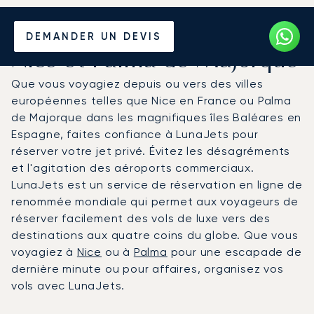
Louer un Jet Privé entre
DEMANDER UN DEVIS
Nice et Palma de Majorque
Que vous voyagiez depuis ou vers des villes
européennes telles que Nice en France ou Palma
de Majorque dans les magnifiques îles Baléares en
Espagne, faites confiance à LunaJets pour
réserver votre jet privé. Évitez les désagréments
et l'agitation des aéroports commerciaux.
LunaJets est un service de réservation en ligne de
renommée mondiale qui permet aux voyageurs de
réserver facilement des vols de luxe vers des
destinations aux quatre coins du globe. Que vous
voyagiez à
Nice
ou à
Palma
pour une escapade de
dernière minute ou pour affaires, organisez vos
vols avec LunaJets.