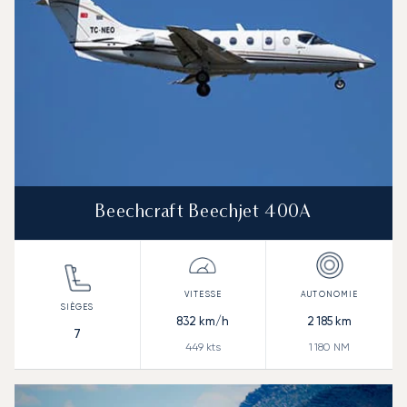
Beechcraft Beechjet 400A
832
km/h
2 185
km
7
449
kts
1 180
NM