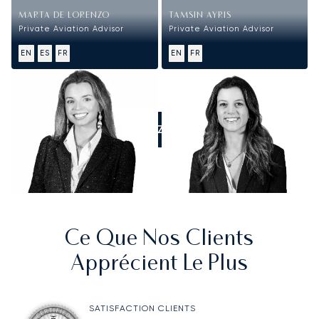
MARTA DE LORENZO
TAMSIN AYRIS
Private Aviation Advisor
Private Aviation Advisor
EN
ES
FR
EN
FR
APPELEZ-NOUS
Ce Que Nos Clients
Apprécient Le Plus
SATISFACTION CLIENTS