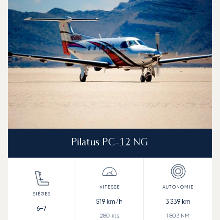
Pilatus PC-12 NG
519
km/h
3 339
km
6-7
280
kts
1 803
NM