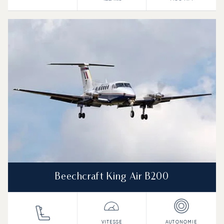
Beechcraft King Air B200