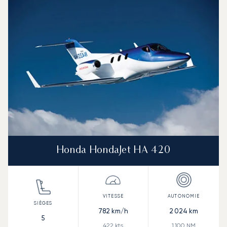
Honda HondaJet HA 420
782
km/h
2 024
km
5
422
kts
1 100
NM