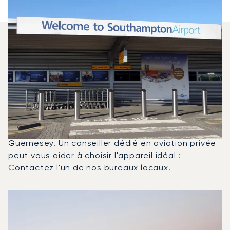
Quels Jets Privés Sont Les Plus
Affrétés Entre Guernesey Et
Southampton ?
En 2025, le Citation Mustang, le HondaJet HA 420
et le King Air B200 ont été les jets privés les plus
utilisés pour les vols entre Southampton et
Guernesey. Un conseiller dédié en aviation privée
peut vous aider à choisir l'appareil idéal :
Contactez l'un de nos bureaux locaux
.
Les 3 modèles d'aéronefs les plus utilisés entre Guerne
Photo de l'aéronef
Modèle d'aéronef
Sièges
Vitesse (km/h)
Vitesse (nœuds)
Autonomie (km)
Autonomie (NM)