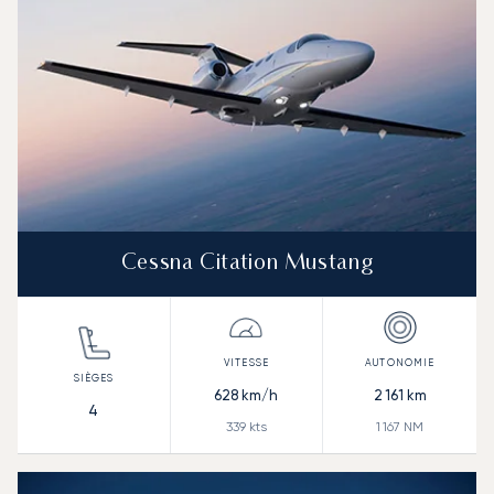
Cessna Citation Mustang
628
km/h
2 161
km
4
339
kts
1 167
NM