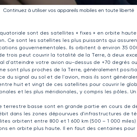
Continuez à utiliser vos appareils mobiles en toute liberté
uatoriale sont des satellites « fixes » en orbite haut
ion. Ce sont les satellites les plus puissants qui assu
ications gouvernementales. Ils orbitent à environ 35 0
e trois peut couvrir la totalité de la Terre, à deux exc
nal d'atteindre votre avion au-dessus de +70 degrés o
ne sont plus proches de la Terre, généralement positi
ce du signal au sol et de l'avion, mais ils sont général
entre huit et vingt de ces satellites pour couvrir le glo
ionales et les plus méridionales, y compris les pôles. 
ite terrestre basse sont en grande partie en cours de 
débit dans les zones dépourvues d'infrastructures de 
ites orbitent entre 800 et 1 600 km (500 – 1 000 miles)
s en orbite plus haute. Il en faut des centaines pour f