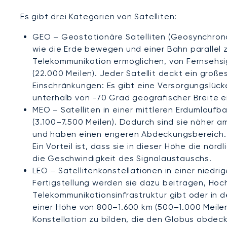
Es gibt drei Kategorien von Satelliten:
GEO – Geostationäre Satelliten (Geosynchronous
wie die Erde bewegen und einer Bahn parallel zu
Telekommunikation ermöglichen, von Fernsehsi
(22.000 Meilen). Jeder Satellit deckt ein groß
Einschränkungen: Es gibt eine Versorgungslück
unterhalb von -70 Grad geografischer Breite er
MEO – Satelliten in einer mittleren Erdumlaufb
(3.100–7.500 Meilen). Dadurch sind sie näher a
und haben einen engeren Abdeckungsbereich. E
Ein Vorteil ist, dass sie in dieser Höhe die nör
die Geschwindigkeit des Signalaustauschs.
LEO – Satellitenkonstellationen in einer niedri
Fertigstellung werden sie dazu beitragen, Hoc
Telekommunikationsinfrastruktur gibt oder in de
einer Höhe von 800–1.600 km (500–1.000 Meilen)
Konstellation zu bilden, die den Globus abdeck