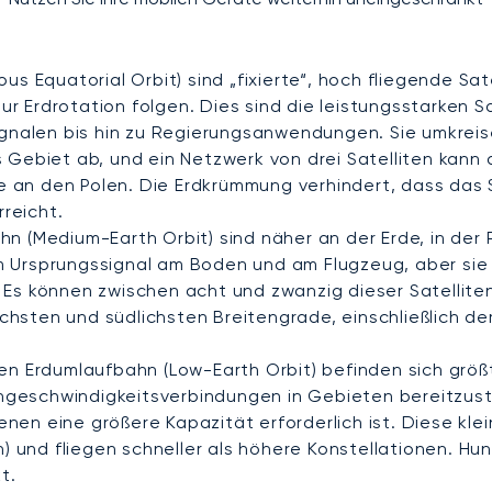
 Equatorial Orbit) sind „fixierte“, hoch fliegende Sate
r Erdrotation folgen. Dies sind die leistungsstarken Sa
gnalen bis hin zu Regierungsanwendungen. Sie umkreis
es Gebiet ab, und ein Netzwerk von drei Satelliten kan
e an den Polen. Die Erdkrümmung verhindert, dass das 
reicht.
ahn (Medium-Earth Orbit) sind näher an der Erde, in de
m Ursprungssignal am Boden und am Flugzeug, aber sie 
s können zwischen acht und zwanzig dieser Satelliten
dlichsten und südlichsten Breitengrade, einschließlich de
gen Erdumlaufbahn (Low-Earth Orbit) befinden sich größt
hgeschwindigkeitsverbindungen in Gebieten bereitzuste
nen eine größere Kapazität erforderlich ist. Diese klei
 und fliegen schneller als höhere Konstellationen. Hun
t.