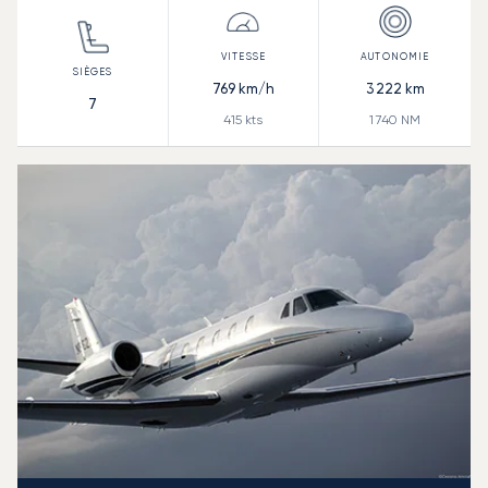
769
km/h
3 222
km
7
415
kts
1 740
NM