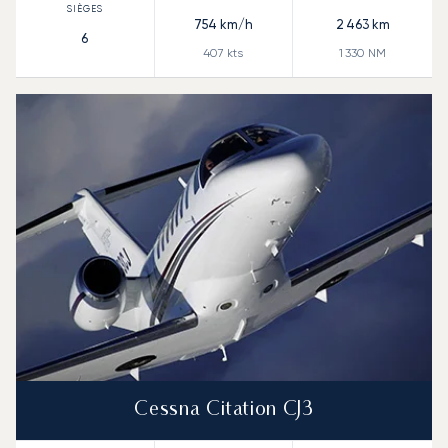
754
km/h
2 463
km
6
407
kts
1 330
NM
Cessna Citation CJ3