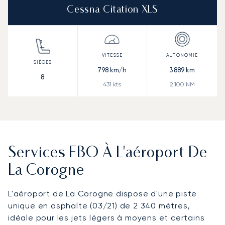
Cessna Citation XLS
798
km/h
3 889
km
8
431
kts
2 100
NM
Services FBO À L'aéroport De
La Corogne
L'aéroport de La Corogne dispose d'une piste
unique en asphalte (03/21) de 2 340 mètres,
idéale pour les jets légers à moyens et certains