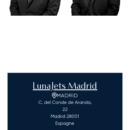
LunaJets Madrid
MADRID
C. del Conde de Aranda,
22
Madrid
28001
Espagne