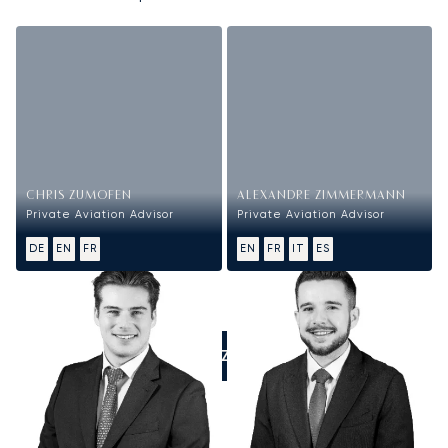
CHRIS ZUMOFEN
ALEXANDRE ZIMMERMANN
Private Aviation Advisor
Private Aviation Advisor
DE
EN
FR
EN
FR
IT
ES
APPELEZ-NOUS