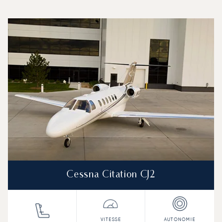
Aéroport de La Corogne : Les 3 modèles d'aéronefs les 
Photo de l'aéronef
Modèle d'aéronef
Sièges
Vitesse (km/h)
Vitesse (nœuds)
Autonomie (km)
Autonomie (NM)
Cessna Citation CJ2