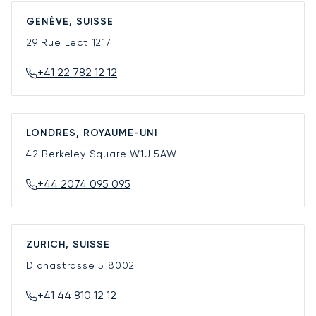
GENÈVE, SUISSE
29 Rue Lect
1217
+41 22 782 12 12
LONDRES, ROYAUME-UNI
42 Berkeley Square
W1J 5AW
+44 2074 095 095
ZURICH, SUISSE
Dianastrasse 5
8002
+41 44 810 12 12