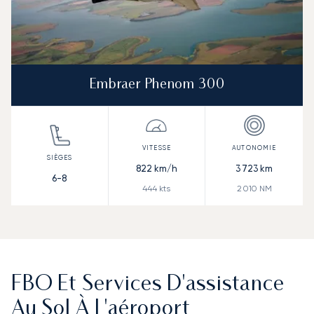
Embraer Phenom 300
822
km/h
3 723
km
6-8
444
kts
2 010
NM
FBO Et Services D'assistance
Au Sol À L'aéroport