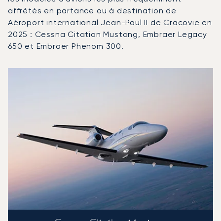
affrétés en partance ou à destination de
Aéroport international Jean-Paul II de Cracovie en
2025 : Cessna Citation Mustang, Embraer Legacy
650 et Embraer Phenom 300.
Aéroport international Jean-Paul II de Cracovie : Les 3 
Photo de l'aéronef
Modèle d'aéronef
Sièges
Vitesse (km/h)
Vitesse (nœuds)
Autonomie (km)
Autonomie (NM)