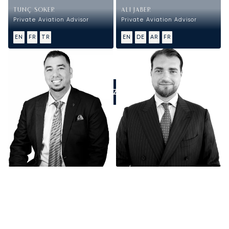
TUNÇ SOKER
ALI JABER
Private Aviation Advisor
Private Aviation Advisor
EN
FR
TR
EN
DE
AR
FR
APPELEZ-NOUS