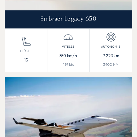
Embraer Legacy 650
850
km/h
7 223
km
13
459
kts
3 900
NM