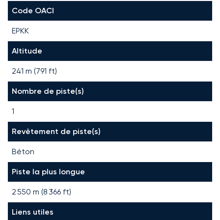
Code OACI
EPKK
Altitude
241 m (791 ft)
Nombre de piste(s)
1
Revêtement de piste(s)
Béton
Piste la plus longue
2 550
m (
8 366
ft)
Liens utiles