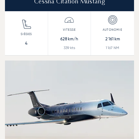
Cessna Citation Mustang
628
km/h
2 161
km
4
339
kts
1 167
NM