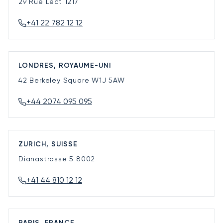
29 Rue Lect
1217
+41 22 782 12 12
LONDRES, ROYAUME-UNI
42 Berkeley Square
W1J 5AW
+44 2074 095 095
ZURICH, SUISSE
Dianastrasse 5
8002
+41 44 810 12 12
PARIS, FRANCE