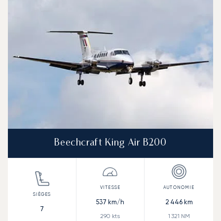
Beechcraft King Air B200
537
km/h
2 446
km
7
290
kts
1 321
NM