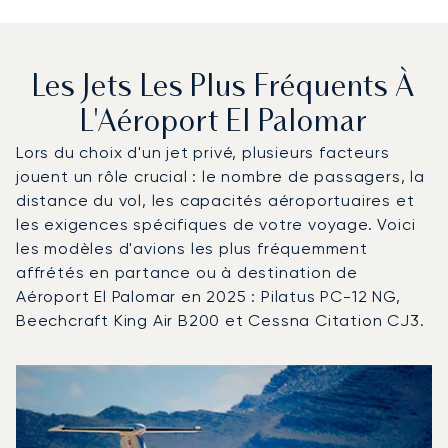
Les Jets Les Plus Fréquents À
L'Aéroport El Palomar
Lors du choix d'un jet privé, plusieurs facteurs
jouent un rôle crucial : le nombre de passagers, la
distance du vol, les capacités aéroportuaires et
les exigences spécifiques de votre voyage. Voici
les modèles d'avions les plus fréquemment
affrétés en partance ou à destination de
Aéroport El Palomar en 2025 : Pilatus PC-12 NG,
Beechcraft King Air B200 et Cessna Citation CJ3.
Aéroport El Palomar : Les 3 modèles d'aéronefs les plus
Photo de l'aéronef
Modèle d'aéronef
Sièges
Vitesse (km/h)
Vitesse (nœuds)
Autonomie (km)
Autonomie (NM)