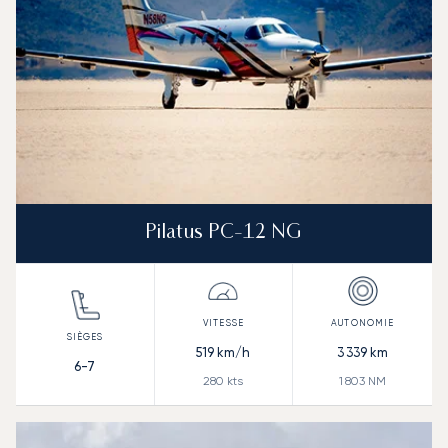
Pilatus PC-12 NG
519
km/h
3 339
km
6-7
280
kts
1 803
NM