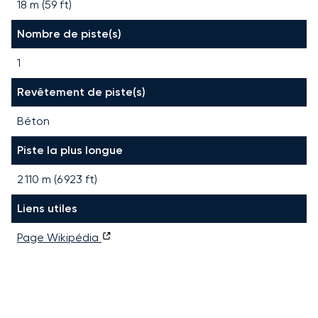
18 m (59 ft)
Nombre de piste(s)
1
Revêtement de piste(s)
Béton
Piste la plus longue
2 110
m (
6 923
ft)
Liens utiles
Page Wikipédia