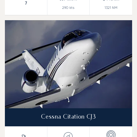
7
290
kts
1321
NM
Cessna Citation CJ3