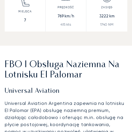
769
km/h
3222
km
7
415
kts
1740
NM
FBO I Obsługa Naziemna Na
Lotnisku El Palomar
Universal Aviation
Universal Aviation Argentina zapewnia na lotnisku
El Palomar (EPA) obsługę naziemną premium,
działając całodobowo i oferując m.in. obsługę na
płycie postojowej, koordynację tankowania,
pomoc w uzyskiwaniu pozwoleń, ułatwienia w