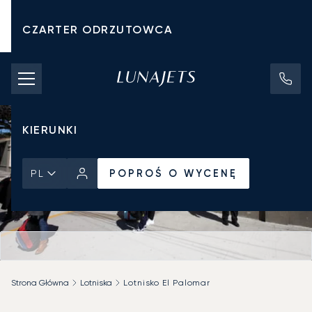
CZARTER ODRZUTOWCA
KOSZTY CZARTERU
PRYWATNE ODRZUTOWCE
KIERUNKI
POPROŚ O WYCENĘ
PL
Strona Główna
Lotniska
Lotnisko El Palomar