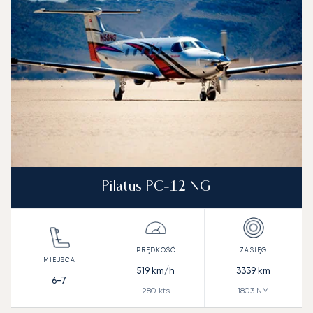
Zasięg (NM)
Pilatus PC-12 NG
519
km/h
3339
km
6-7
280
kts
1803
NM