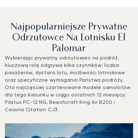
Najpopularniejsze Prywatne
Odrzutowce Na Lotnisku El
Palomar
Wybierając prywatny odrzutowiec na podróż,
kluczową rolę odgrywa kilka czynników: liczba
pasażerów, dystans lotu, możliwości lotniskowe
oraz specyficzne wymagania Państwa podróży.
Oto najczęściej czarterowane modele samolotów
dla tego kierunku w ciągu ostatnich 12 miesięcy:
Pilatus PC-12 NG, Beechcraft King Air B200 i
Cessna Citation CJ3.
Lotnisko El Palomar : 3 najpopularniejsze modele statków 
Zdjęcie samolotu
Model samolotu
Miejsca
Prędkość (km/h)
Prędkość (węzły)
Zasięg (km)