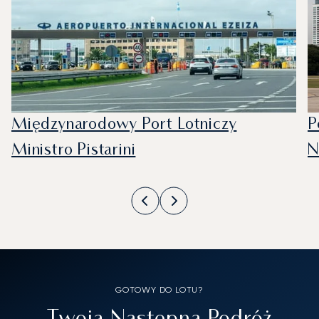
Międzynarodowy Port Lotniczy
P
Ministro Pistarini
N
GOTOWY DO LOTU?