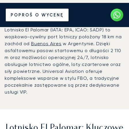
Prywatny odrzutowiec na
POPROŚ O WYCENĘ
Lotnisko El Palomar (EPA)
Lotnisko El Palomar (IATA: EPA, ICAO: SADP) to
wojskowo-cywilny port lotniczy położony 18 km na
zachód od
Buenos Aires
w Argentynie. Dzięki
asfaltowemu pasowi startowemu o długości 2 110
m oraz możliwości operacyjnej 24/7, lotnisko
obsługuje lotnictwo ogólne, loty czarterowe oraz
siły powietrzne. Universal Aviation oferuje
kompleksowe wsparcie w stylu FBO, a tradycyjne
poczekalnie zastępowane są przez dedykowane
usługi VIP.
Lotnisko El Palomar: Kluczowe