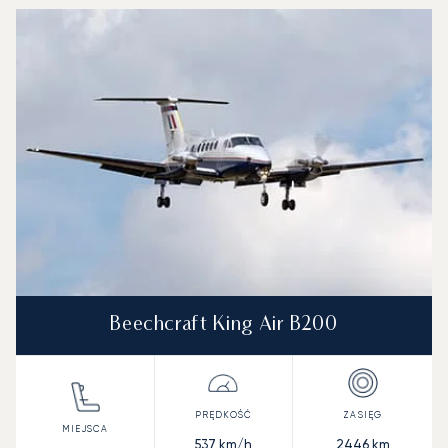
Beechcraft King Air B200
537
km/h
2446
km