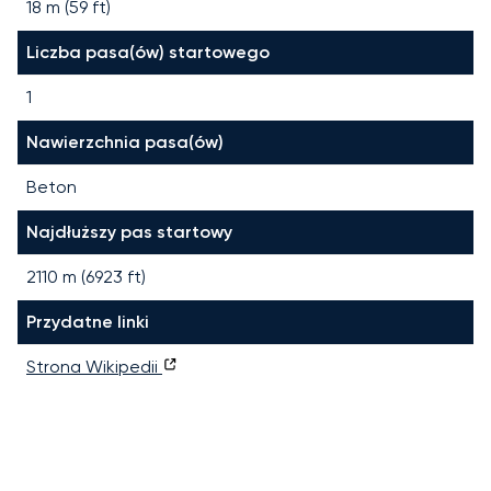
18 m (59 ft)
Liczba pasa(ów) startowego
1
Nawierzchnia pasa(ów)
Beton
Najdłuższy pas startowy
2110
m (
6923
ft)
Przydatne linki
Strona Wikipedii