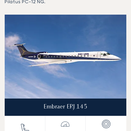
Pilatus PC-12 NG.
Aéroport municipal de Santa Monica : Les 3 modèles d'a
Photo de l'aéronef
Modèle d'aéronef
Sièges
Vitesse (km/h)
Vitesse (nœuds)
Autonomie (km)
Autonomie (NM)
Embraer ERJ 145