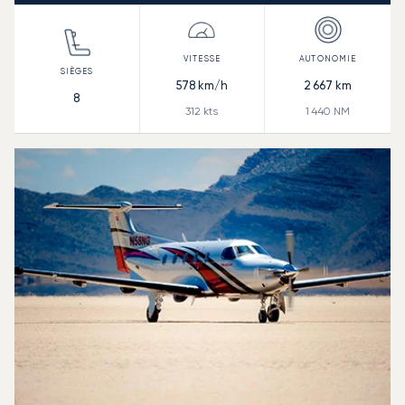
578
km/h
2 667
km
8
312
kts
1 440
NM