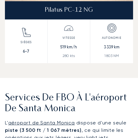
Pilatus PC-12 NG
519
km/h
3 339
km
6-7
280
kts
1 803
NM
Services De FBO À L'aéroport
De Santa Monica
L'
aéroport de Santa Monica
dispose d'une seule
piste (3 500 ft / 1 067 mètres)
, ce qui limite les
opérations aux jets légers, very light jets,