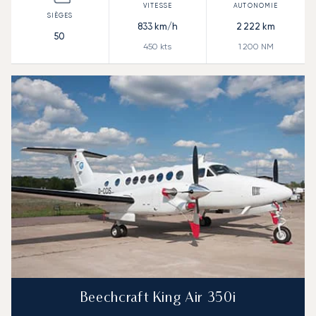
833
km/h
2 222
km
50
450
kts
1 200
NM
Beechcraft King Air 350i