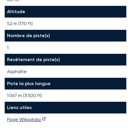
Altitude
52 m (170 ft)
Nombre de piste(s)
1
Revêtement de piste(s)
Asphalte
Piste la plus longue
1 067
m (
3 500
ft)
Liens utiles
Page Wikipédia