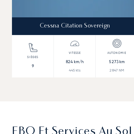
Cessna Citation Sovereign
824
km/h
5 273
km
9
445
kts
2 847
NM
FBO Et Services Au Sol