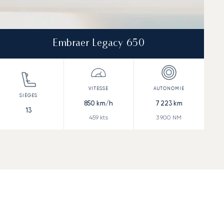
Embraer Legacy 650
850
km/h
7 223
km
13
459
kts
3 900
NM