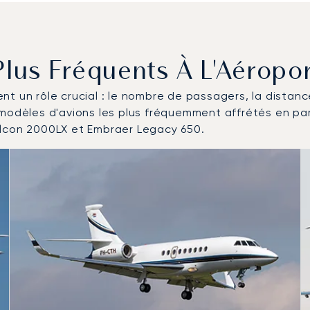
 Plus Fréquents À L'Aéropo
uent un rôle crucial : le nombre de passagers, la distan
 modèles d'avions les plus fréquemment affrétés en pa
alcon 2000LX et Embraer Legacy 650.
plus fréquentés en nombre de mouvements en 2025