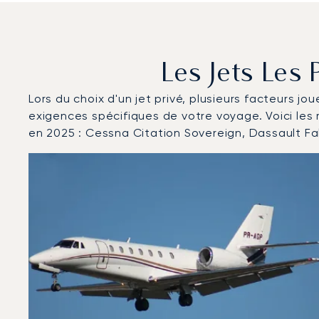
Les Jets Les
Lors du choix d'un jet privé, plusieurs facteurs jo
exigences spécifiques de votre voyage. Voici les
en 2025 : Cessna Citation Sovereign, Dassault F
Aéroport de Pulkovo : Les 3 modèles d'aéronefs les 
Photo de l'aéronef
Modèle d'aéronef
Sièges
Vitesse (km/h)
Vitesse (nœuds)
Autonomie (km)
Autonomie (NM)