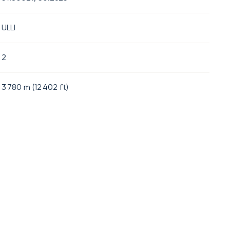
ULLI
2
3 780
m (
12 402
ft)