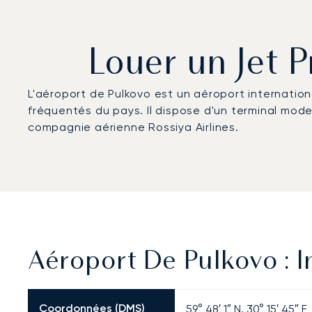
Louer un Jet P
L'aéroport de Pulkovo est un aéroport internatio
fréquentés du pays. Il dispose d'un terminal moder
compagnie aérienne Rossiya Airlines.
Aéroport De Pulkovo : I
Coordonnées (DMS)
59° 48′ 1″ N, 30° 15′ 45″ E