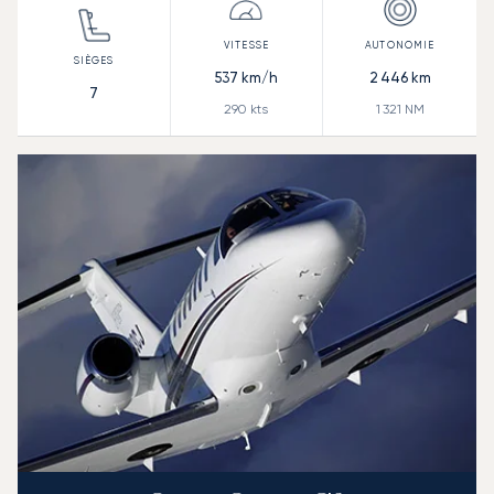
537
km/h
2 446
km
7
290
kts
1 321
NM