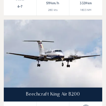
519
km/h
3 339
km
6-7
280
kts
1 803
NM
Beechcraft King Air B200