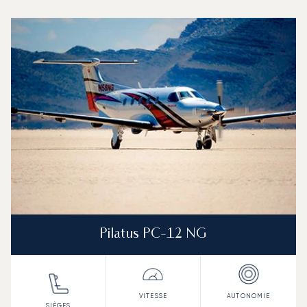
Aéroport de Nouméa Magenta : Les 3 modèles d'aéronefs
Photo de l'aéronef
Modèle d'aéronef
Sièges
Vitesse (km/h)
Vitesse (nœuds)
Autonomie (km)
Autonomie (NM)
Pilatus PC-12 NG