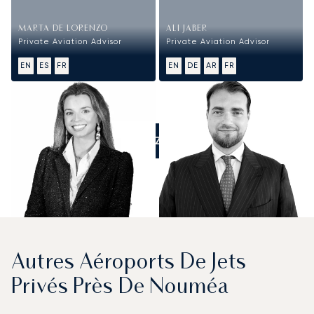
MARTA DE LORENZO
ALI JABER
Private Aviation Advisor
Private Aviation Advisor
EN
ES
FR
EN
DE
AR
FR
APPELEZ-NOUS
Autres Aéroports De Jets
Privés Près De Nouméa