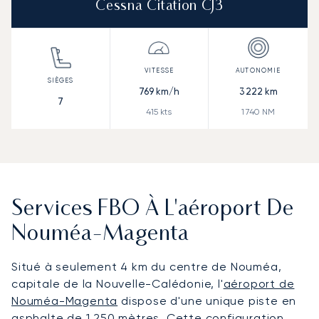
Cessna Citation CJ3
769
km/h
3 222
km
7
415
kts
1 740
NM
Services FBO À L'aéroport De
Nouméa-Magenta
Situé à seulement 4 km du centre de Nouméa,
capitale de la Nouvelle-Calédonie, l'
aéroport de
Nouméa-Magenta
dispose d'une unique piste en
asphalte de 1 250 mètres. Cette configuration