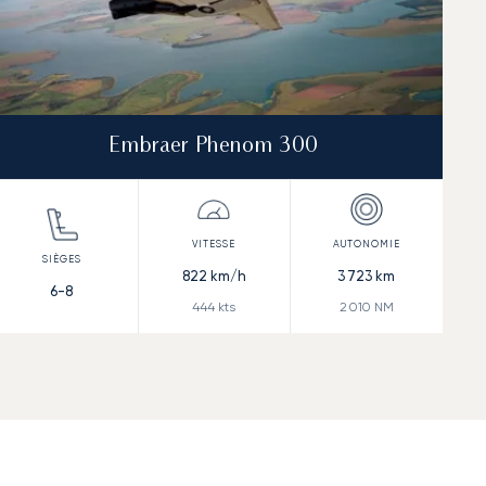
Embraer Phenom 300
822
km/h
3 723
km
6-8
444
kts
2 010
NM