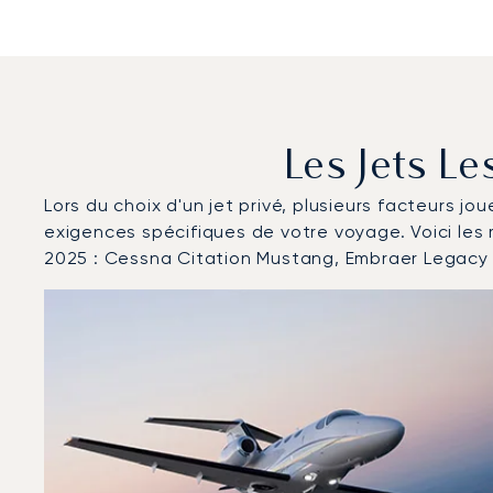
Les Jets Le
Lors du choix d'un jet privé, plusieurs facteurs jo
exigences spécifiques de votre voyage. Voici les
2025 : Cessna Citation Mustang, Embraer Legacy
Aéroport de Lille : Les 3 modèles d'aéronefs les plu
Photo de l'aéronef
Modèle d'aéronef
Sièges
Vitesse (km/h)
Vitesse (nœuds)
Autonomie (km)
Autonomie (NM)