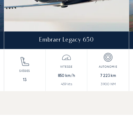
Embraer Legacy 650
850
km/h
7 223
km
13
459
kts
3 900
NM