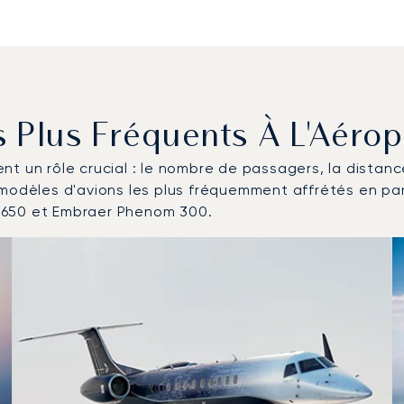
s Plus Fréquents À L'Aérop
uent un rôle crucial : le nombre de passagers, la distan
 modèles d'avions les plus fréquemment affrétés en par
 650 et Embraer Phenom 300.
s fréquentés en nombre de mouvements en 2025