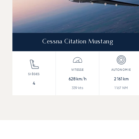
Cessna Citation Mustang
628
km/h
2 161
km
4
339
kts
1 167
NM