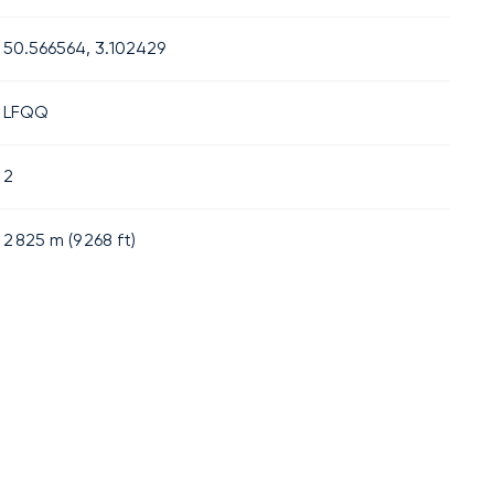
50.566564, 3.102429
LFQQ
2
2 825
m (
9 268
ft)