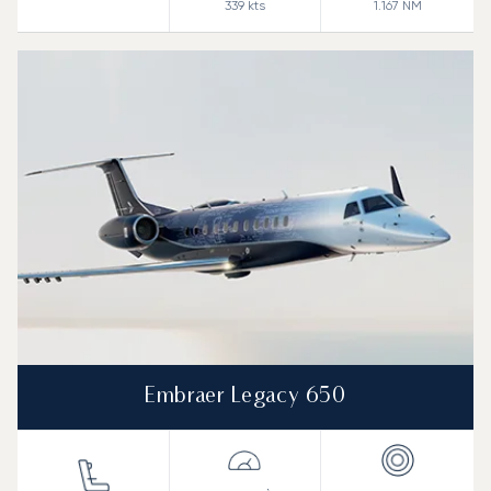
339
kts
1.167
NM
Embraer Legacy 650