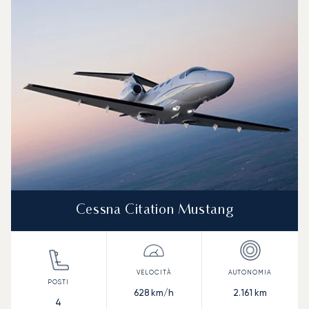
Velocità (km/h)
Velocità (nodi)
Autonomia (
Autonomia (NM)
Cessna Citation Mustang
628
km/h
2.161
km
4