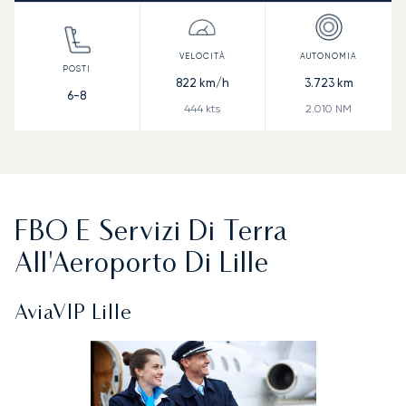
822
km/h
3.723
km
6-8
444
kts
2.010
NM
FBO E Servizi Di Terra
All'Aeroporto Di Lille
AviaVIP Lille