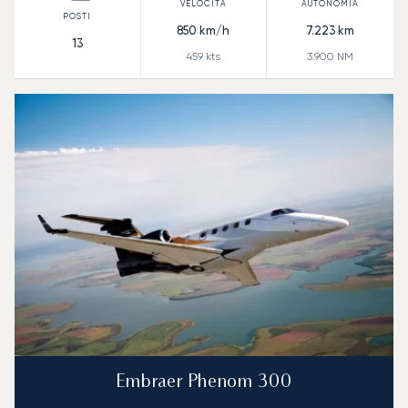
850
km/h
7.223
km
13
459
kts
3.900
NM
Embraer Phenom 300