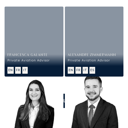
FRANCESCA GALANTE
ALEXANDRE ZIMMERMANN
Private Aviation Advisor
Private Aviation Advisor
EN
FR
IT
EN
FR
IT
ES
CALL US