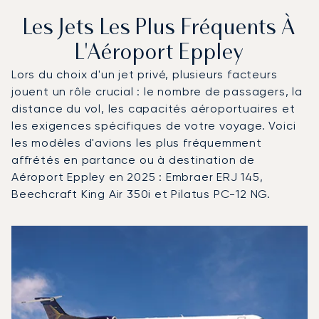
Les Jets Les Plus Fréquents À
L'Aéroport Eppley
Lors du choix d'un jet privé, plusieurs facteurs
jouent un rôle crucial : le nombre de passagers, la
distance du vol, les capacités aéroportuaires et
les exigences spécifiques de votre voyage. Voici
les modèles d'avions les plus fréquemment
affrétés en partance ou à destination de
Aéroport Eppley en 2025 : Embraer ERJ 145,
Beechcraft King Air 350i et Pilatus PC-12 NG.
Aéroport Eppley : Les 3 modèles d'aéronefs les plus fr
Photo de l'aéronef
Modèle d'aéronef
Sièges
Vitesse (km/h)
Vitesse (nœuds)
Autonomie (km)
Autonomie (NM)