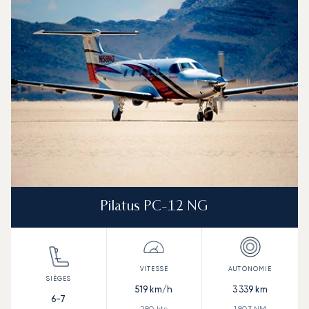
Pilatus PC-12 NG
519
km/h
3 339
km
6-7
280
kts
1 803
NM