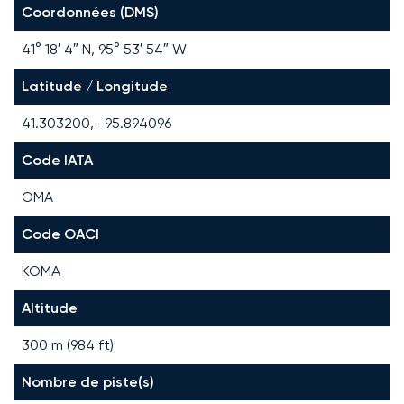
Coordonnées (DMS)
41° 18′ 4″ N, 95° 53′ 54″ W
Latitude / Longitude
41.303200, -95.894096
Code IATA
OMA
Code OACI
KOMA
Altitude
300 m (984 ft)
Nombre de piste(s)