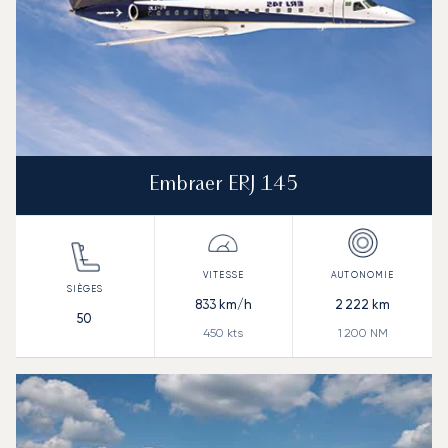
Embraer ERJ 145
833
km/h
2 222
km
50
450
kts
1 200
NM