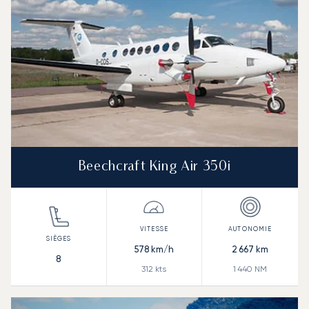
Beechcraft King Air 350i
578
km/h
2 667
km
8
312
kts
1 440
NM