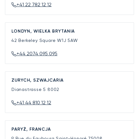
+41 22 782 12 12
LONDYN, WIELKA BRYTANIA
42 Berkeley Square
W1J 5AW
+44 2074 095 095
ZURYCH, SZWAJCARIA
Dianastrasse 5
8002
+41 44 810 12 12
PARYŻ, FRANCJA
9 Rue du Faubourg Saint-Honoré
75008