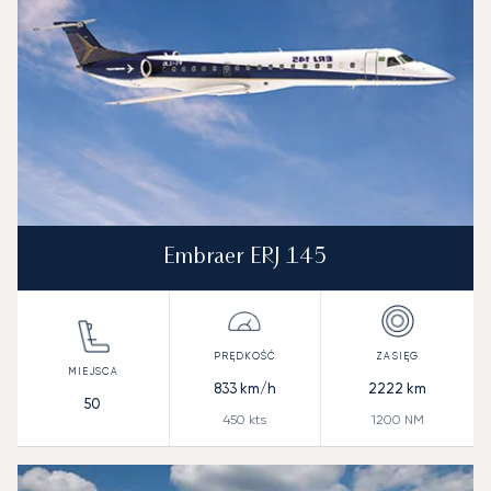
Embraer ERJ 145
833
km/h
2222
km
50
450
kts
1200
NM