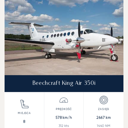
Beechcraft King Air 350i
578
km/h
2667
km
8
312
kts
1440
NM