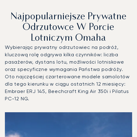
Najpopularniejsze Prywatne
Odrzutowce W Porcie
Lotniczym Omaha
Wybierając prywatny odrzutowiec na podróż,
kluczową rolę odgrywa kilka czynników: liczba
pasażerów, dystans lotu, możliwości lotniskowe
oraz specyficzne wymagania Państwa podróży.
Oto najczęściej czarterowane modele samolotów
dla tego kierunku w ciągu ostatnich 12 miesięcy:
Embraer ERJ 145, Beechcraft King Air 350i i Pilatus
PC-12 NG.
Port lotniczy Omaha : 3 najpopularniejsze modele statków
Zdjęcie samolotu
Model samolotu
Miejsca
Prędkość (km/h)
Prędkość (węzły)
Zasięg (km)
Zasięg (NM)