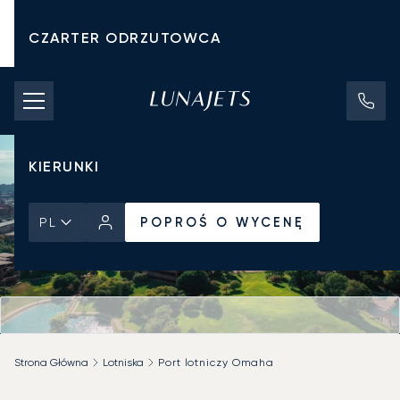
CZARTER ODRZUTOWCA
KOSZTY CZARTERU
PRYWATNE ODRZUTOWCE
KIERUNKI
POPROŚ O WYCENĘ
PL
Strona Główna
Lotniska
Port lotniczy Omaha