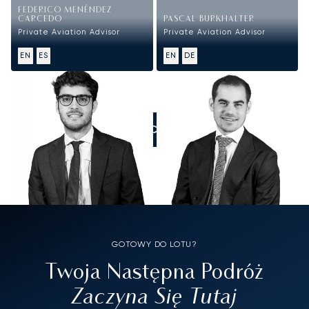
FEDERICO MENÉNDEZ
CARCEDO
PASCAL BURKHALTER
Private Aviation Advisor
Private Aviation Advisor
EN
ES
EN
DE
ZADZWOŃCIE DO NAS
GOTOWY DO LOTU?
Twoja Następna Podróż
Zaczyna Się Tutaj