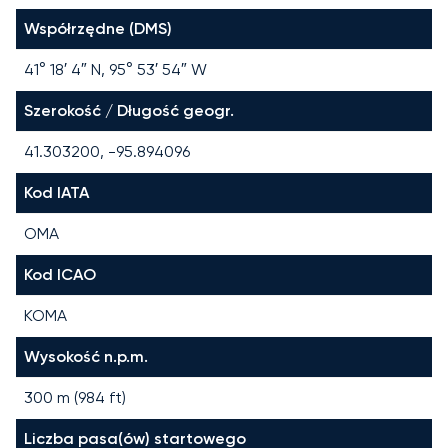
Współrzędne (DMS)
41° 18′ 4″ N, 95° 53′ 54″ W
Szerokość / Długość geogr.
41.303200, -95.894096
Kod IATA
OMA
Kod ICAO
KOMA
Wysokość n.p.m.
300 m (984 ft)
Liczba pasa(ów) startowego