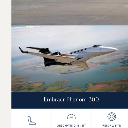
Kontaktieren Sie eines unserer lokalen Büros
.
Top 3 Flugzeugmodelle nach Anzahl der Flugbewegunge
Foto des Flugzeugs
Flugzeugmodell
Geschwindigkeit (km/h)
Geschwindigkeit (Knoten)
Rei
Reichweite (NM)
Embraer Phenom 300