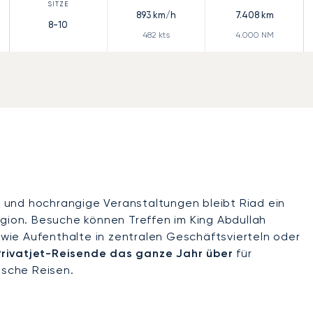
893
km/h
7.408
km
8-10
482
kts
4.000
NM
 und hochrangige Veranstaltungen bleibt Riad ein
egion. Besuche können Treffen im King Abdullah
sowie Aufenthalte in zentralen Geschäftsvierteln oder
Privatjet-Reisende das ganze Jahr über
für
ische Reisen.