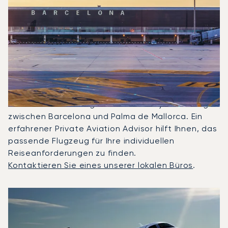
Welche Privatjets Werden Am
Häufigsten Zwischen Palma
De Mallorca Und Barcelona
Gechartert?
2025 waren Phenom 100, Beechjet 400A und
Citation II die meistgenutzten Privatjets für Flüge
zwischen Barcelona und Palma de Mallorca. Ein
erfahrener Private Aviation Advisor hilft Ihnen, das
passende Flugzeug für Ihre individuellen
Reiseanforderungen zu finden.
Kontaktieren Sie eines unserer lokalen Büros
.
Top 3 Flugzeugmodelle nach Anzahl der Flugbewegungen z
Foto des Flugzeugs
Flugzeugmodell
S
Geschwindigkeit (km/h)
Geschwindigkeit (Knoten)
Reichw
Reichweite (NM)