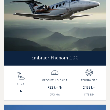
Embraer Phenom 100
722
km/h
2.182
km
4
390
kts
1.178
NM