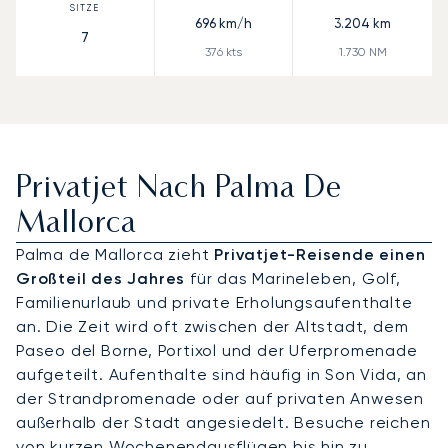
696
km/h
3.204
km
7
376
kts
1.730
NM
Privatjet Nach Palma De
Mallorca
Palma de Mallorca zieht
Privatjet-Reisende einen
Großteil des Jahres
für das Marineleben, Golf,
Familienurlaub und private Erholungsaufenthalte
an. Die Zeit wird oft zwischen der Altstadt, dem
Paseo del Borne, Portixol und der Uferpromenade
aufgeteilt. Aufenthalte sind häufig in Son Vida, an
der Strandpromenade oder auf privaten Anwesen
außerhalb der Stadt angesiedelt. Besuche reichen
von kurzen Wochenendausflügen bis hin zu