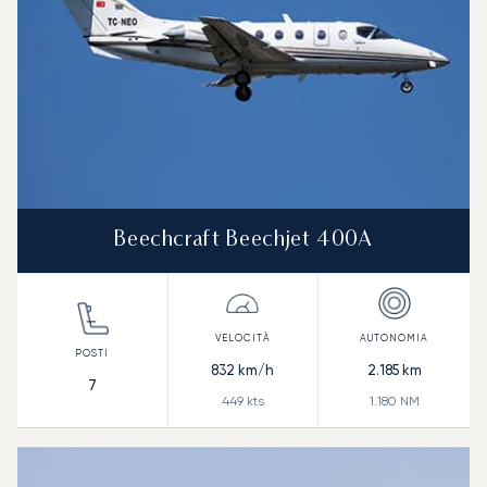
Beechcraft Beechjet 400A
832
km/h
2.185
km
7
449
kts
1.180
NM