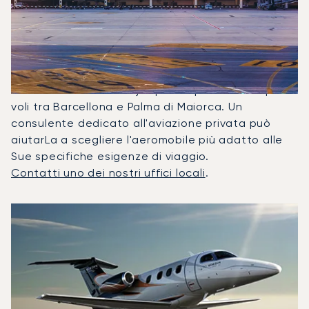
Noleggiati Più
Frequentemente Tra Palma Di
Maiorca E Barcellona?
Nel 2025, il Phenom 100, il Beechjet 400A e il
Citation II sono stati i jet privati più utilizzati per i
voli tra Barcellona e Palma di Maiorca. Un
consulente dedicato all'aviazione privata può
aiutarLa a scegliere l'aeromobile più adatto alle
Sue specifiche esigenze di viaggio.
Contatti uno dei nostri uffici locali
.
I 3 modelli di aeromobile più utilizzati per numero di movim
Foto dell'aeromobile
Modello di aeromobile
Posti
Velocità (km/h)
Velocità (nodi)
Autonomia (
Autonomia (NM)