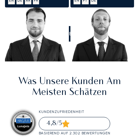
EN
DE
AR
FR
EN
PT
DE
RUFEN SIE UNS AN
Was Unsere Kunden Am
Meisten Schätzen
KUNDENZUFRIEDENHEIT
4,8
/5
BASIEREND AUF 2.302 BEWERTUNGEN