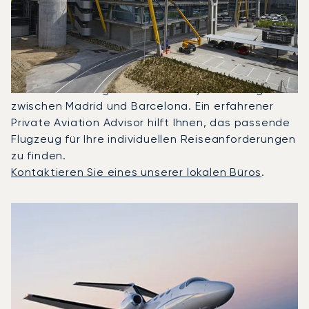
Häufigsten Zwischen
Barcelona Und Madrid
Gechartert?
2025 waren Citation Mustang, Beechjet 400A und
PC-24 die meistgenutzten Privatjets für Flüge
zwischen Madrid und Barcelona. Ein erfahrener
Private Aviation Advisor hilft Ihnen, das passende
Flugzeug für Ihre individuellen Reiseanforderungen
zu finden.
Kontaktieren Sie eines unserer lokalen Büros
.
Top 3 Flugzeugmodelle nach Anzahl der Flugbewegungen 
Foto des Flugzeugs
Flugzeugmodell
S
Geschwindigkeit (km/h)
Geschwindigkeit (Knoten)
Reichw
Reichweite (NM)