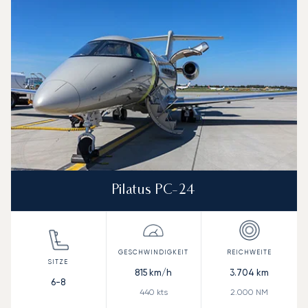
Pilatus PC-24
815
km/h
3.704
km
6-8
440
kts
2.000
NM