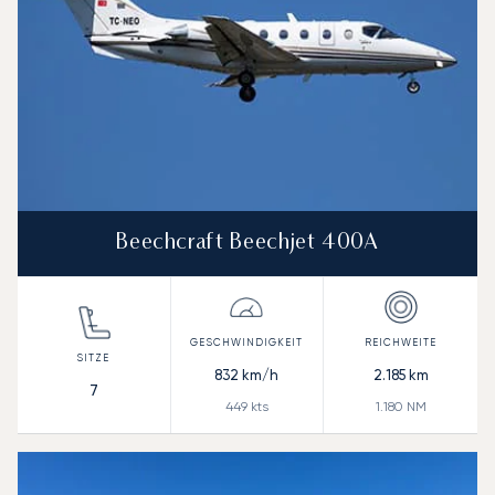
Beechcraft Beechjet 400A
832
km/h
2.185
km
7
449
kts
1.180
NM