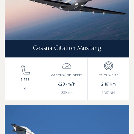
Cessna Citation Mustang
628
km/h
2.161
km
4
339
kts
1.167
NM