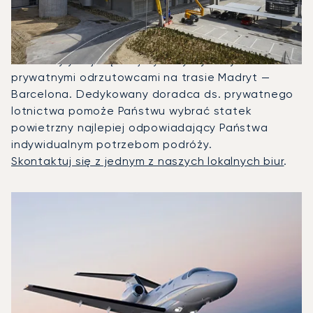
Madrytem?
W 2025 roku Citation Mustang, Beechjet 400A i
PC-24 były najczęściej wykorzystywanymi
prywatnymi odrzutowcami na trasie Madryt —
Barcelona. Dedykowany doradca ds. prywatnego
lotnictwa pomoże Państwu wybrać statek
powietrzny najlepiej odpowiadający Państwa
indywidualnym potrzebom podróży.
Skontaktuj się z jednym z naszych lokalnych biur
.
3 najpopularniejsze modele samolotów według liczby opera
Zdjęcie samolotu
Model samolotu
Miejsca
Prędkość (km/h)
Prędkość (węzły)
Zasięg (km)
Zasięg (NM)