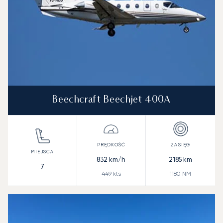
Beechcraft Beechjet 400A
832
km/h
2185
km
7
449
kts
1180
NM