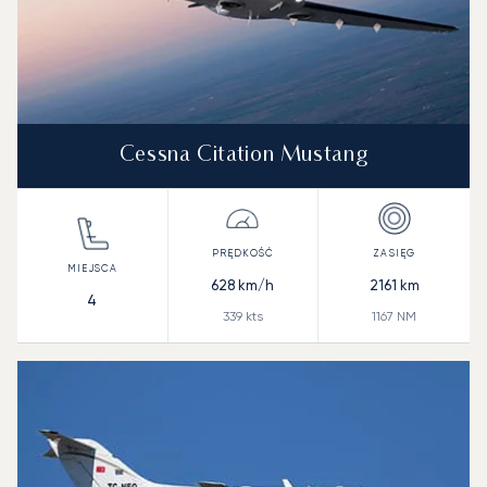
Cessna Citation Mustang
628
km/h
2161
km
4
339
kts
1167
NM