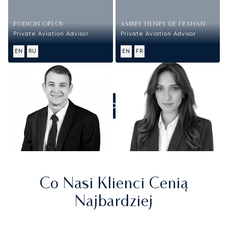
RODION ORLOV
AMBRE HENRY DE FRAHAN
Private Aviation Advisor
Private Aviation Advisor
EN
RU
EN
FR
ZADZWOŃCIE DO NAS
Co Nasi Klienci Cenią
Najbardziej