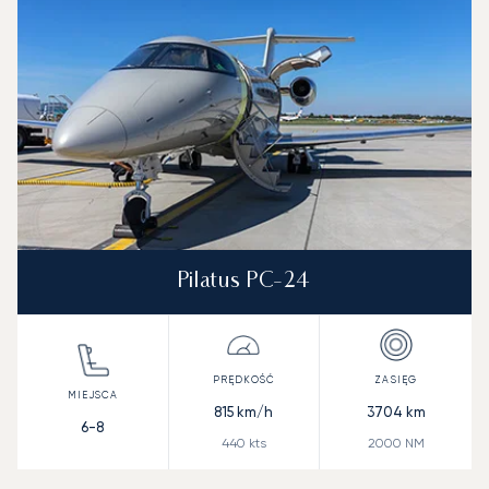
Pilatus PC-24
815
km/h
3704
km
6-8
440
kts
2000
NM