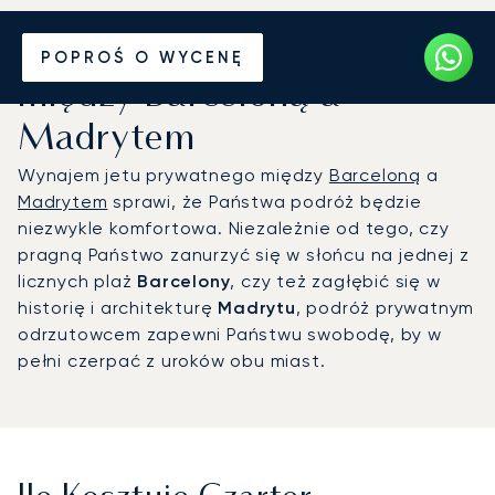
Wynajmij jet prywatny
POPROŚ O WYCENĘ
między Barceloną a
Madrytem
Wynajem jetu prywatnego między
Barceloną
a
Madrytem
sprawi, że Państwa podróż będzie
niezwykle komfortowa. Niezależnie od tego, czy
pragną Państwo zanurzyć się w słońcu na jednej z
licznych plaż
Barcelony
, czy też zagłębić się w
historię i architekturę
Madrytu
, podróż prywatnym
odrzutowcem zapewni Państwu swobodę, by w
pełni czerpać z uroków obu miast.