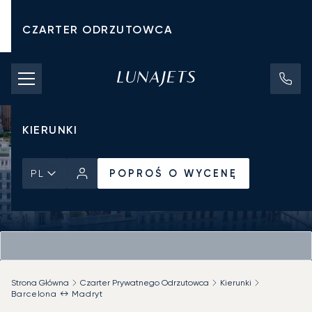
CZARTER ODRZUTOWCA
KOSZTY CZARTERU
PRYWATNE ODRZUTOWCE
KIERUNKI
POPROŚ O WYCENĘ
PL
Strona Główna
Czarter Prywatnego Odrzutowca
Kierunki
Barcelona ↔ Madryt