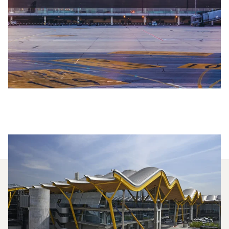
Jakie Typy Samolotów Mogę
Wyczarterować, Aby Polecieć
Między Barceloną A