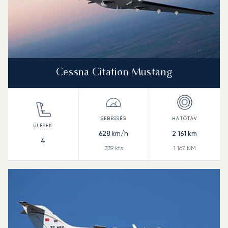
Cessna Citation Mustang
628
km/h
2 161
km
4
339
kts
1 167
NM