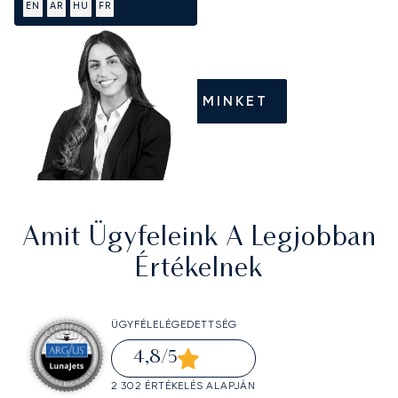
EN
AR
HU
FR
HÍVJON MINKET
Amit Ügyfeleink A Legjobban
Értékelnek
ÜGYFÉLELÉGEDETTSÉG
4,8
/5
2 302 ÉRTÉKELÉS ALAPJÁN