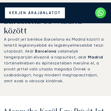
Béreljen magánrepülőt
KÉRJEN ÁRAJÁNLATOT
Barcelona és Madrid
között
A privát jet bérlése Barcelona és Madrid között a
lehető legkönnyebbé és legkényelmesebbé teszi
utazását. Akár
Barcelona
valamelyik
tengerpartján élvezné a napsütést, akár
Madrid
történelmében és építészetében merülne el, a
privát jettel való utazás megadja Önnek a
szabadságot, hogy mindent megtapasztaljon,
amit ezek a városok kínálnak.