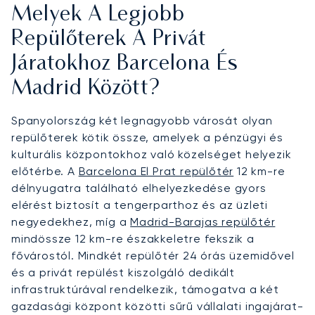
Melyek A Legjobb
Repülőterek A Privát
Járatokhoz Barcelona És
Madrid Között?
Spanyolország két legnagyobb városát olyan
repülőterek kötik össze, amelyek a pénzügyi és
kulturális központokhoz való közelséget helyezik
előtérbe. A
Barcelona El Prat repülőtér
12 km-re
délnyugatra található elhelyezkedése gyors
elérést biztosít a tengerparthoz és az üzleti
negyedekhez, míg a
Madrid-Barajas repülőtér
mindössze 12 km-re északkeletre fekszik a
fővárostól. Mindkét repülőtér 24 órás üzemidővel
és a privát repülést kiszolgáló dedikált
infrastruktúrával rendelkezik, támogatva a két
gazdasági központ közötti sűrű vállalati ingajárat-