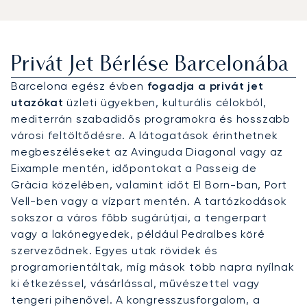
Privát Jet Bérlése Barcelonába
Barcelona egész évben
fogadja a privát jet
utazókat
üzleti ügyekben, kulturális célokból,
mediterrán szabadidős programokra és hosszabb
városi feltöltődésre. A látogatások érinthetnek
megbeszéléseket az Avinguda Diagonal vagy az
Eixample mentén, időpontokat a Passeig de
Gràcia közelében, valamint időt El Born-ban, Port
Vell-ben vagy a vízpart mentén. A tartózkodások
sokszor a város főbb sugárútjai, a tengerpart
vagy a lakónegyedek, például Pedralbes köré
szerveződnek. Egyes utak rövidek és
programorientáltak, míg mások több napra nyílnak
ki étkezéssel, vásárlással, művészettel vagy
tengeri pihenővel. A kongresszusforgalom, a