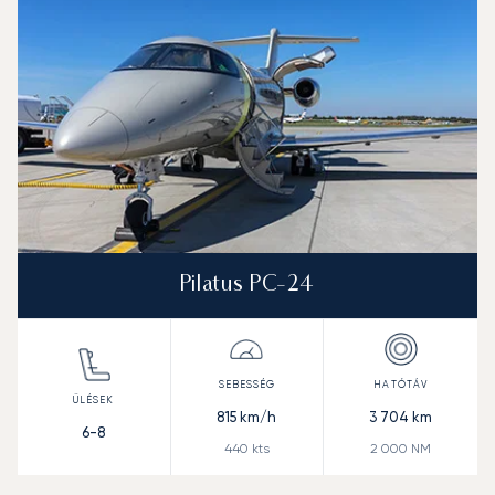
Pilatus PC-24
815
km/h
3 704
km
6-8
440
kts
2 000
NM