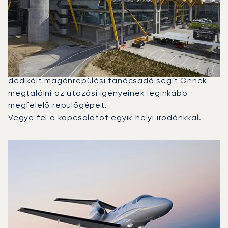
Bérelhetek A Barcelona És
Madrid Közötti Repüléshez?
2025-ben a Citation Mustang, a Beechjet 400A és
a PC-24 volt a leggyakrabban igénybe vett
magánrepülő Madrid és Barcelona között. Egy
dedikált magánrepülési tanácsadó segít Önnek
megtalálni az utazási igényeinek leginkább
megfelelő repülőgépet.
Vegye fel a kapcsolatot egyik helyi irodánkkal
.
A 2025-ös repülési forgalom alapján legtöbbször igénybe
Repülőgép fotója
Repülőgép-típus
Ülőhelyek
Sebesség (km/h)
Sebesség (csomó)
Hatótávolság (km)
Hatótávolság (NM)