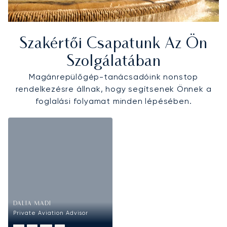
Szakértői Csapatunk Az Ön
Szolgálatában
Magánrepülőgép-tanácsadóink nonstop
rendelkezésre állnak, hogy segítsenek Önnek a
foglalási folyamat minden lépésében.
DALIA MADI
Private Aviation Advisor