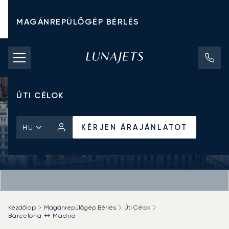
MAGÁNREPÜLŐGÉP BÉRLÉS
CHARTER ÁRAK
MAGÁNREPÜLŐGÉPEK
ÚTI CÉLOK
KÉRJEN ÁRAJÁNLATOT
HU
Kezdőlap
Magánrepülőgép Bérlés
Úti Célok
Barcelona ↔ Madrid