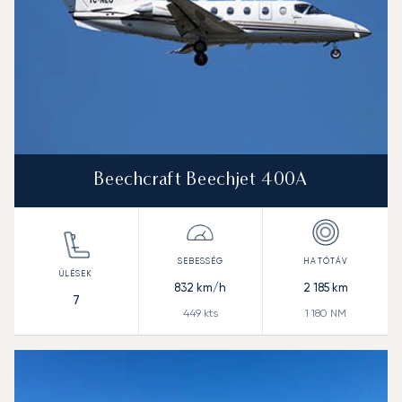
Beechcraft Beechjet 400A
832
km/h
2 185
km
7
449
kts
1 180
NM