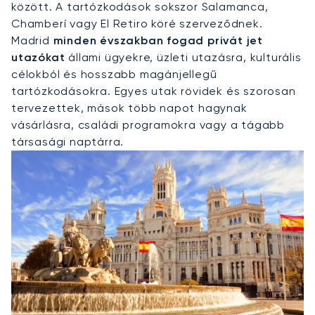
között. A tartózkodások sokszor Salamanca,
Chamberí vagy El Retiro köré szerveződnek.
Madrid
minden évszakban fogad privát jet
utazókat
állami ügyekre, üzleti utazásra, kulturális
célokból és hosszabb magánjellegű
tartózkodásokra. Egyes utak rövidek és szorosan
tervezettek, mások több napot hagynak
vásárlásra, családi programokra vagy a tágabb
társasági naptárra.