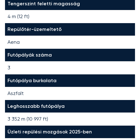
Tengerszint feletti magasság
4 m (12 ft)
Repülőtér-üzemeltető
Aena
Futópályák száma
3
Futópálya burkolata
Aszfalt
Leghosszabb futópálya
3 352
m (
10 997
ft)
Üzleti repülési mozgások 2025-ben