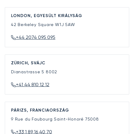
LONDON, EGYESÜLT KIRÁLYSÁG
42 Berkeley Square
W1J 5AW
+44 2074 095 095
ZÜRICH, SVÁJC
Dianastrasse 5
8002
+41 44 810 12 12
PÁRIZS, FRANCIAORSZÁG
9 Rue du Faubourg Saint-Honoré
75008
+33 1 89 16 40 70