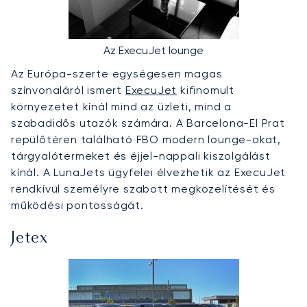
Az ExecuJet lounge
Az Európa-szerte egységesen magas
színvonaláról ismert
ExecuJet
kifinomult
környezetet kínál mind az üzleti, mind a
szabadidős utazók számára. A Barcelona-El Prat
repülőtéren található FBO modern lounge-okat,
tárgyalótermeket és éjjel-nappali kiszolgálást
kínál. A LunaJets ügyfelei élvezhetik az ExecuJet
rendkívül személyre szabott megközelítését és
működési pontosságát.
Jetex