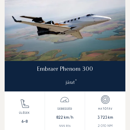
Embraer Phenom 300
*
járat
822
km/h
3 723
km
6-8
444
kts
2 010
NM