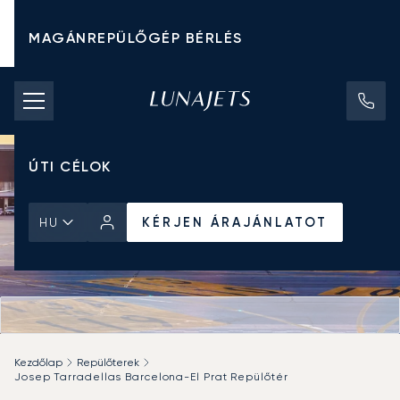
MAGÁNREPÜLŐGÉP BÉRLÉS
CHARTER ÁRAK
MAGÁNREPÜLŐGÉPEK
ÚTI CÉLOK
KÉRJEN ÁRAJÁNLATOT
HU
Kezdőlap
Repülőterek
Josep Tarradellas Barcelona-El Prat Repülőtér