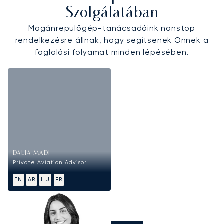
Szolgálatában
Magánrepülőgép-tanácsadóink nonstop
rendelkezésre állnak, hogy segítsenek Önnek a
foglalási folyamat minden lépésében.
DALIA MADI
Private Aviation Advisor
EN
AR
HU
FR