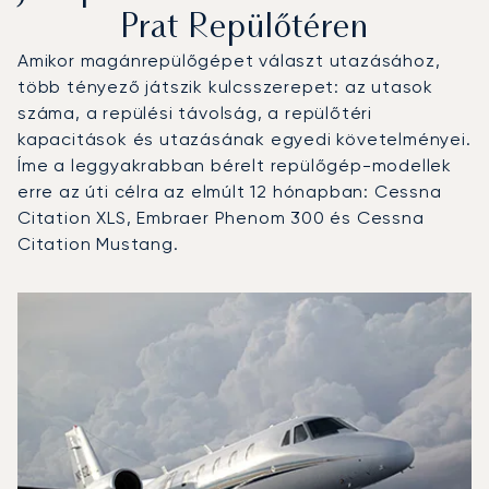
Prat Repülőtéren
Amikor magánrepülőgépet választ utazásához,
több tényező játszik kulcsszerepet: az utasok
száma, a repülési távolság, a repülőtéri
kapacitások és utazásának egyedi követelményei.
Íme a leggyakrabban bérelt repülőgép-modellek
erre az úti célra az elmúlt 12 hónapban: Cessna
Citation XLS, Embraer Phenom 300 és Cessna
Citation Mustang.
Josep Tarradellas Barcelona-El Prat Repülőtér : A 3 legt
Repülőgép fotója
Repülőgép-típus
Repülési forgalo
Ülőhelyek
Sebesség (km/h)
Sebesség (c
Hatótávolság (km)
Hatótávolság (NM)