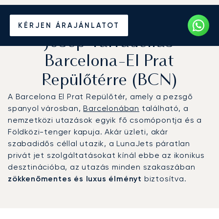
Magánrepülőgép bérlése a
KÉRJEN ÁRAJÁNLATOT
Josep Tarradellas
Barcelona-El Prat
Repülőtérre (BCN)
A Barcelona El Prat Repülőtér, amely a pezsgő
spanyol városban,
Barcelonában
található, a
nemzetközi utazások egyik fő csomópontja és a
Földközi-tenger kapuja. Akár üzleti, akár
szabadidős céllal utazik, a LunaJets páratlan
privát jet szolgáltatásokat kínál ebbe az ikonikus
desztinációba, az utazás minden szakaszában
zökkenőmentes és luxus élményt
biztosítva.