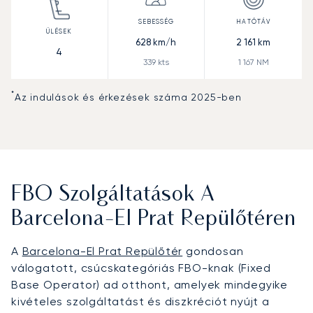
628
km/h
2 161
km
4
339
kts
1 167
NM
*
Az indulások és érkezések száma 2025-ben
FBO Szolgáltatások A
Barcelona-El Prat Repülőtéren
A
Barcelona-El Prat Repülőtér
gondosan
válogatott, csúcskategóriás FBO-knak (Fixed
Base Operator) ad otthont, amelyek mindegyike
kivételes szolgáltatást és diszkréciót nyújt a