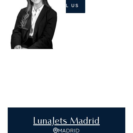
CALL US
LunaJets Madrid
MADRID