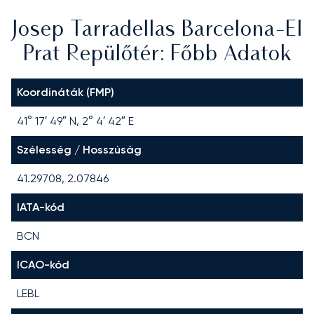
Josep Tarradellas Barcelona-El
Prat Repülőtér: Főbb Adatok
Koordináták (FMP)
41° 17′ 49″ N, 2° 4′ 42″ E
Szélesség / Hosszúság
41.29708, 2.07846
IATA-kód
BCN
ICAO-kód
LEBL