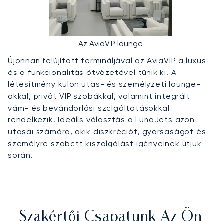
Az AviaVIP lounge
Újonnan felújított termináljával az
AviaVIP
a luxus
és a funkcionalitás ötvözetével tűnik ki. A
létesítmény külön utas- és személyzeti lounge-
okkal, privát VIP szobákkal, valamint integrált
vám- és bevándorlási szolgáltatásokkal
rendelkezik. Ideális választás a LunaJets azon
utasai számára, akik diszkréciót, gyorsaságot és
személyre szabott kiszolgálást igényelnek útjuk
során.
Szakértői Csapatunk Az Ön