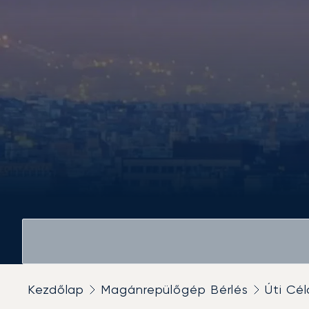
Kezdőlap
Magánrepülőgép Bérlés
Úti Cél