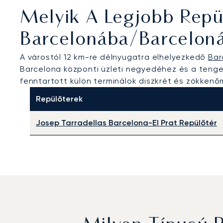
Melyik A Legjobb Repü
Barcelonába/Barcelon
A várostól 12 km-re délnyugatra elhelyezkedő
Bar
Barcelona központi üzleti negyedéhez és a tenger
fenntartott külön terminálok diszkrét és zökken
Repülőterek
Josep Tarradellas Barcelona-El Prat Repülőtér