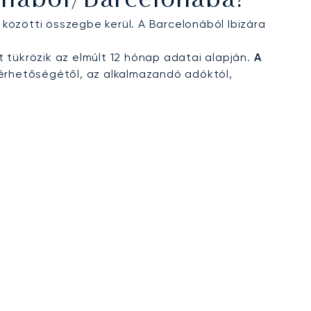
lonából/Barcelonába?
 közötti összegbe kerül. A Barcelonából Ibizára
t tükrözik az elmúlt 12 hónap adatai alapján.
A
érhetőségétől, az alkalmazandó adóktól,