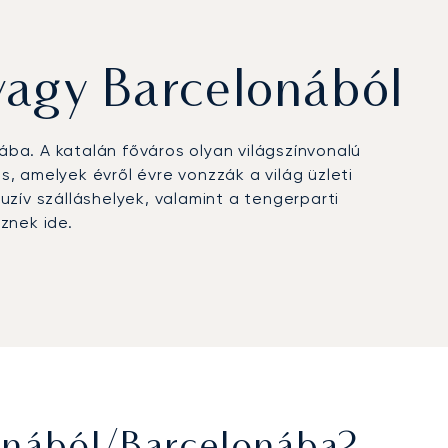
vagy Barcelonából
ba. A katalán főváros olyan világszínvonalú
, amelyek évről évre vonzzák a világ üzleti
luzív szálláshelyek, valamint a tengerparti
znek ide.
 VIP termináljai mindössze 20 percre találhatók a
yszínek, míg helikopteres járatokkal kevesebb
z Argus® tanúsítványt, ami a szigorú biztonsági
 érkezést az olyan kiemelt időszakokban, mint a
Nagydíj, valamint a zökkenőmentes koordinációt