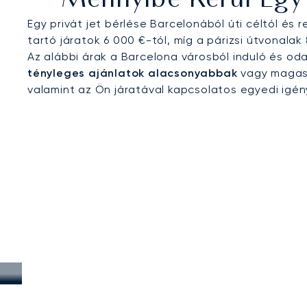
Mennyibe Kerül Egy 
Egy privát jet bérlése Barcelonából úti céltól és 
tartó járatok 6 000 €-tól, míg a párizsi útvonala
Az alábbi árak a Barcelona városból induló és o
tényleges ajánlatok alacsonyabbak
vagy magasa
valamint az Ön járatával kapcsolatos egyedi igé