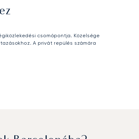
ez
légiközlekedési csomópontja. Közelsége
utazásokhoz. A privát repülés számára