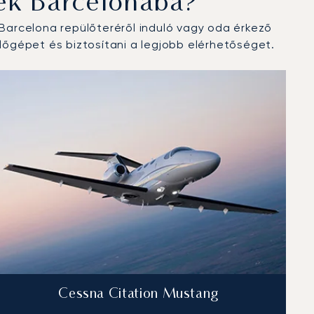
ek Barcelonába?
arcelona repülőteréről induló vagy oda érkező
őgépet és biztosítani a legjobb elérhetőséget.
Cessna Citation Mustang