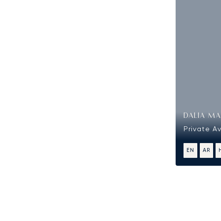
DALIA MA
Private A
EN
AR