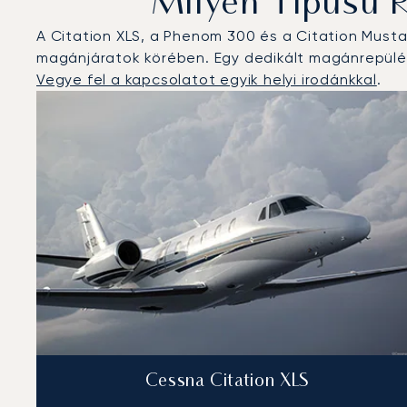
Milyen Típusú 
A Citation XLS, a Phenom 300 és a Citation Must
magánjáratok körében. Egy dedikált magánrepülés
Vegye fel a kapcsolatot egyik helyi irodánkkal
.
Barcelona : A 3 legtöbbet repült repülőgép-típus a r
Repülőgép fotója
Repülőgép-típus
Ülőhelyek
Sebesség (km/h)
Sebesség (csomó)
Hatótávolság (
Hatótávolság (NM)
Cessna Citation XLS