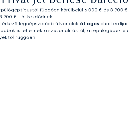
Privát Jet Bérlése Barce
repülőgéptípustól függően körülbelül 6 000 € és 8 900 €
k 8 900 €-tól kezdődnek.
da érkező legnépszerűbb útvonalak
átlagos
charterdíjai
bbak is lehetnek a szezonalitástól, a repülőgépek el
nyektől függően.