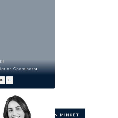
DI
viation Coordinator
HU
FR
HÍVJON MINKET