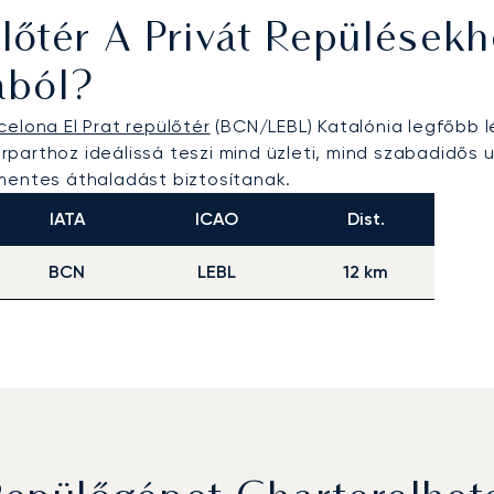
lőtér A Privát Repülésekh
ából?
celona El Prat repülőtér
(BCN/LEBL) Katalónia legfőbb 
parthoz ideálissá teszi mind üzleti, mind szabadidős 
őmentes áthaladást biztosítanak.
IATA
ICAO
Dist.
BCN
LEBL
12 km