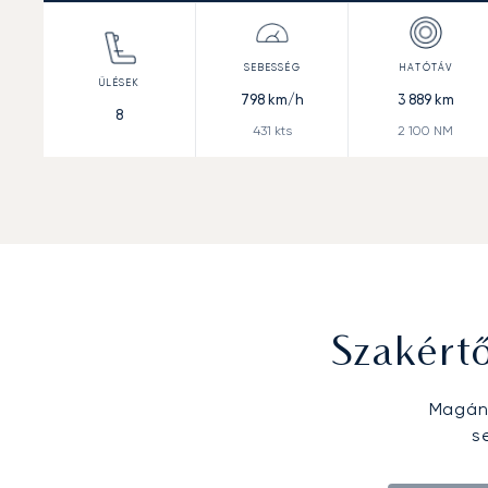
798
km/h
3 889
km
8
431
kts
2 100
NM
Szakért
Magánr
s