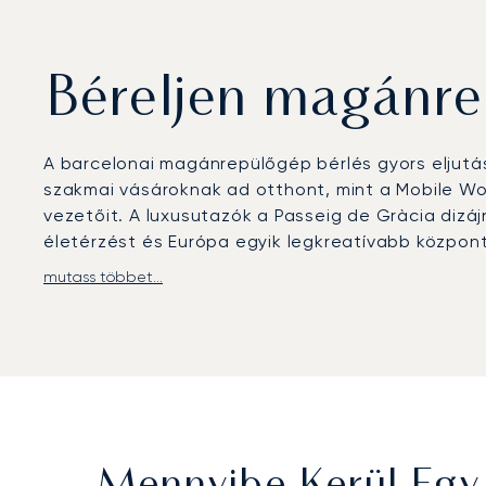
Béreljen magánre
A barcelonai magánrepülőgép bérlés gyors eljutá
szakmai vásároknak ad otthont, mint a Mobile Wor
vezetőit. A luxusutazók a Passeig de Gràcia dizájn
életérzést és Európa egyik legkreatívabb központ
mutass többet...
A LunaJets privát repülőutakat szervez a Josep Ta
városközponttól. Innen sofőrös transzferrel közv
mint egy óra alatt eljuthat a Costa Brava villáiho
A két évtizedes tapasztalattal rendelkező LunaJe
előírások és a szakmai feddhetetlenség elismeré
Primavera Sound fesztivál vagy a Circuit de Bar
ingatlanbejárások, igazgatósági ülések és nemz