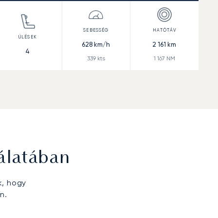
628
km/h
2 161
km
4
339
kts
1 167
NM
álatában
k, hogy
n.