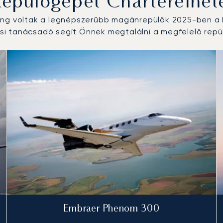
Repülőgépet Charterelhet
ang voltak a legnépszerűbb magánrepülők 2025-ben a B
i tanácsadó segít Önnek megtalálni a megfelelő repül
epülési forgalom száma alapján 2025-ben
km)
Embraer Phenom 300