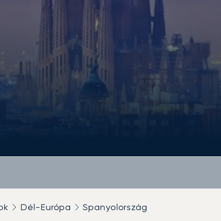
ok
Dél-Európa
Spanyolország