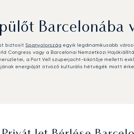
pülőt Barcelonába 
st biztosít
Spanyolország
egyik legdinamikusabb városá
ld Congress vagy a Barcelonai Nemzetközi Hajókiállítás
erüzletei, a Port Vell szuperjacht-kikötője melletti exk
jának energiáját ötvöző kulturális hétvégék miatt érke
rradellas Barcelona–El Prat repülőtérre (BCN), melynek
etlenül elérhetők a szállodák és a céges rendezvényhel
z vagy Andorra síterepeihez.
ts az első európai privát jet bróker, amely megkapta a
se. Barcelonában ez a szakértelem garantálja a pontos
celona-Catalunya versenypályán rendezett Forma-1-es 
etközi események során.