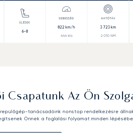
822
km/h
3 723
km
6-8
444
kts
2 010
NM
ői Csapatunk Az Ön Szolg
epülőgép-tanácsadóink nonstop rendelkezésre állna
egítsenek Önnek a foglalási folyamat minden lépésébe