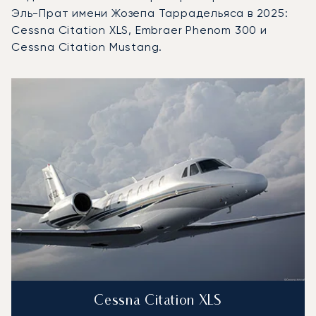
Эль-Прат имени Жозепа Таррадельяса в 2025:
Cessna Citation XLS, Embraer Phenom 300 и
Cessna Citation Mustang.
Аэропорт Барселона — Эль-Прат имени Жозепа Тарраде
Фото воздушного судна
Модель воздушного судна
Пол
Места
Скорость (км/ч)
Дальность (км)
Дальность (NM)
Cessna Citation XLS