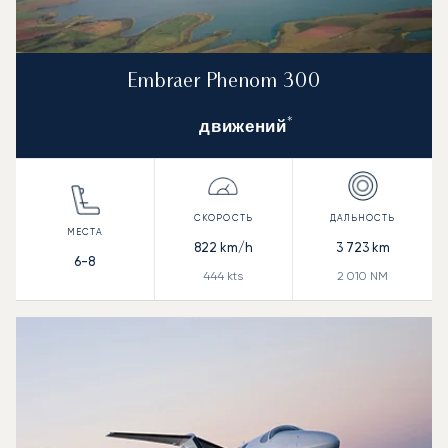
Embraer Phenom 300
*
движений
822
km/h
3 723
km
6-8
444
kts
2 010
NM