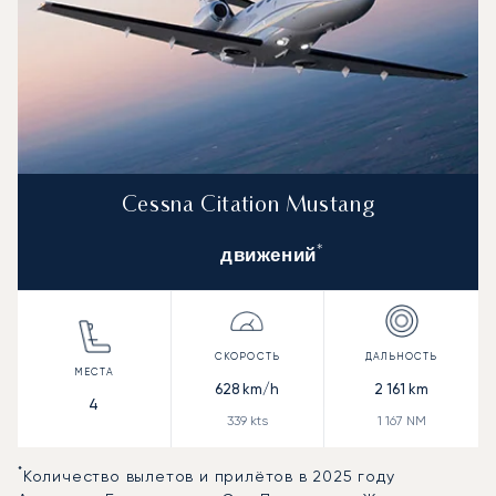
Cessna Citation Mustang
*
движений
628
km/h
2 161
km
4
339
kts
1 167
NM
*
Количество вылетов и прилётов в 2025 году