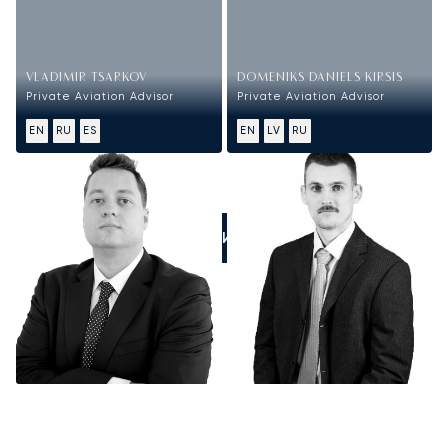
VLADIMIR TSARKOV
DOMENIKS DANIELS KIRSIS
Private Aviation Advisor
Private Aviation Advisor
EN
RU
ES
EN
LV
RU
ПОЗВОНИТЕ НАМ