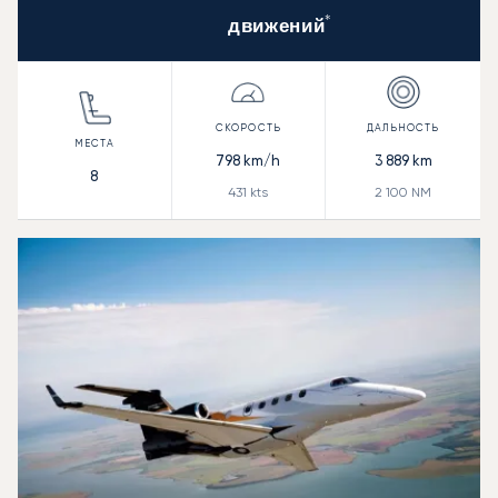
*
движений
798
km/h
3 889
km
8
431
kts
2 100
NM