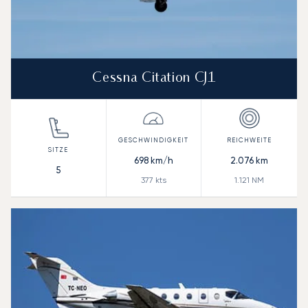
Cessna Citation CJ1
698
km/h
2.076
km
5
377
kts
1.121
NM