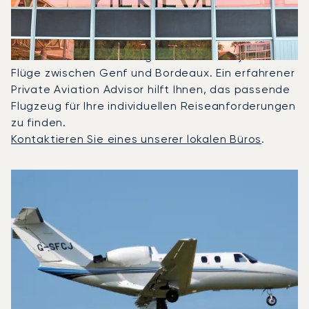
Gechartert?
2025 waren Citation CJ1, Beechjet 400A und
Hawker 850XP die meistgenutzten Privatjets für
Flüge zwischen Genf und Bordeaux. Ein erfahrener
Private Aviation Advisor hilft Ihnen, das passende
Flugzeug für Ihre individuellen Reiseanforderungen
zu finden.
Kontaktieren Sie eines unserer lokalen Büros
.
Top 3 Flugzeugmodelle nach Anzahl der Flugbewegungen 
Foto des Flugzeugs
Flugzeugmodell
S
Geschwindigkeit (km/h)
Geschwindigkeit (Knoten)
Reichw
Reichweite (NM)