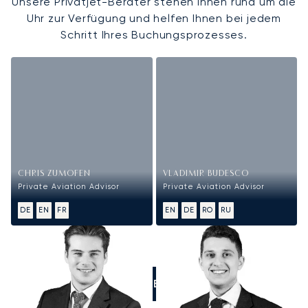
Unsere Privatjet-Berater stehen Ihnen rund um die
Uhr zur Verfügung und helfen Ihnen bei jedem
Schritt Ihres Buchungsprozesses.
CHRIS ZUMOFEN
VLADIMIR BUDESCO
Private Aviation Advisor
Private Aviation Advisor
DE
EN
FR
EN
DE
RO
RU
RUFEN SIE UNS AN