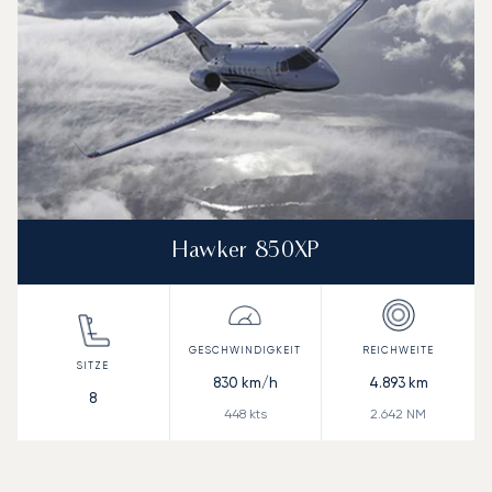
Hawker 850XP
830
km/h
4.893
km
8
448
kts
2.642
NM