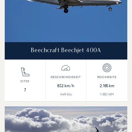
Beechcraft Beechjet 400A
832
km/h
2.185
km
7
449
kts
1.180
NM